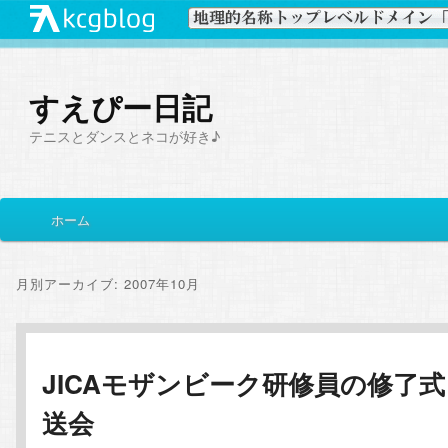
すえぴー日記
テニスとダンスとネコが好き♪
メ
ホーム
メ
サ
イ
ン
イ
ブ
メ
月別アーカイブ:
2007年10月
ニ
ン
コ
ュ
ー
コ
ン
JICAモザンビーク研修員の修了
送会
ン
テ