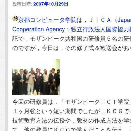
投稿日時:
2007年10月29日
テ
ン
京都コンピュータ学院
は，
ＪＩＣＡ（Japan I
ン
ツ
Cooperation Agency：独立行政法人国際協
ツ
へ
託で，モザンビーク共和国の研修員５名の研
のですが，今日は，その修了式＆歓送会があ
へ
移
移
動
動
今回の研修員は，「モザンビークＩＣＴ学院
１ヶ月強という短い期間でしたが，ＫＣＧで
技術教育方法の伝授や，教材の作成方法を学
て，他の教員にＫＣＧで学んだことを伝え，