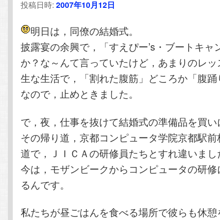
投稿日時:
2007年10月12日
明日は，同僚の結婚式。
披露宴の余興で，「すえぴー’s・ブートキャ
か？な～んて言っていたけど，あまりのレッ
生な生活で，「割れた腹筋」どころか「腹踊
なので，止めときました。
で，夜，仕事を抜けて結婚式の準備品を買い
その帰り道，京都コンピュータ学院京都駅前
道で，ＪＩＣＡの研修員たちとすれ違いまし
今は，モザンビークからコンピュータの研修
るんです。
私たちが昼ごはんを食べる場所で彼らも休憩