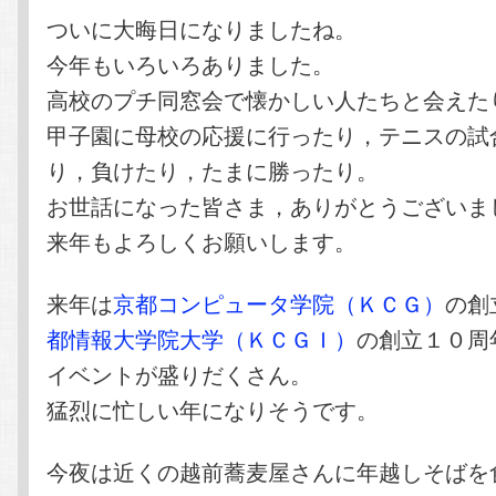
テ
ン
ついに大晦日になりましたね。
今年もいろいろありました。
ン
ツ
高校のプチ同窓会で懐かしい人たちと会えた
甲子園に母校の応援に行ったり，テニスの試
ツ
へ
り，負けたり，たまに勝ったり。
へ
移
お世話になった皆さま，ありがとうございま
来年もよろしくお願いします。
移
動
動
来年は
京都コンピュータ学院（ＫＣＧ）
の創
都情報大学院大学（ＫＣＧＩ）
の創立１０周
イベントが盛りだくさん。
猛烈に忙しい年になりそうです。
今夜は近くの越前蕎麦屋さんに年越しそばを