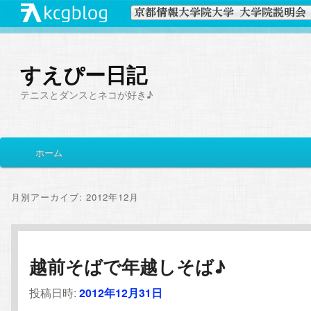
すえぴー日記
テニスとダンスとネコが好き♪
メ
ホーム
メ
サ
イ
ン
イ
ブ
メ
月別アーカイブ:
2012年12月
ニ
ン
コ
ュ
ー
コ
ン
越前そばで年越しそば♪
ン
テ
投稿日時:
2012年12月31日