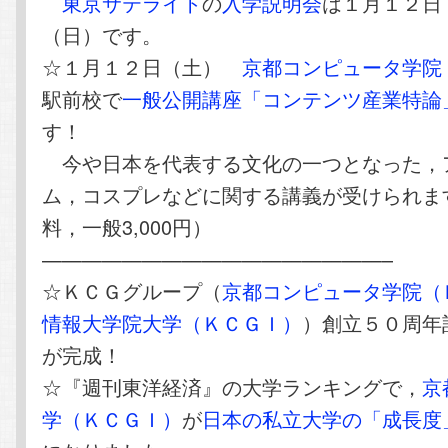
東京サテライト
の
入学説明会
は１月１２日
（日）です。
☆１月１２日（土）
京都コンピュータ学院
駅前校で
一般公開講座「コンテンツ産業特論
す！
今や日本を代表する文化の一つとなった，
ム，コスプレなどに関する講義が受けられま
料，一般3,000円）
—————————————————–
☆ＫＣＧグループ（
京都コンピュータ学院（
情報大学院大学（ＫＣＧＩ）
）創立５０周年
が完成！
☆『週刊東洋経済』の大学ランキングで，
京
学（ＫＣＧＩ）
が
日本の私立大学の「成長度