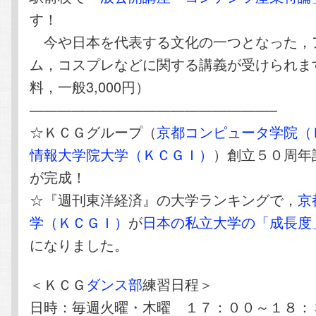
す！
今や日本を代表する文化の一つとなった，
ム，コスプレなどに関する講義が受けられま
料，一般3,000円）
—————————————————–
☆ＫＣＧグループ（
京都コンピュータ学院（
情報大学院大学（ＫＣＧＩ）
）創立５０周年
が完成！
☆『週刊東洋経済』の大学ランキングで，
京
学（ＫＣＧＩ）
が
日本の私立大学の「成長度
になりました。
＜ＫＣＧ
ダンス部
練習日程＞
日時：毎週火曜・木曜 １７：００～１８：