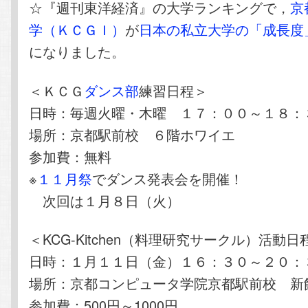
☆『週刊東洋経済』の大学ランキングで，
京
学（ＫＣＧＩ）
が
日本の私立大学の「成長度
になりました。
＜ＫＣＧ
ダンス部
練習日程＞
日時：毎週火曜・木曜 １７：００～１８：
場所：京都駅前校 ６階ホワイエ
参加費：無料
※
１１月祭
でダンス発表会を開催！
次回は１月８日（火）
＜KCG-Kitchen（料理研究サークル）活動日
日時：１月１１日（金）１６：３０～２０：
場所：京都コンピュータ学院京都駅前校 新
参加費：500円～1000円