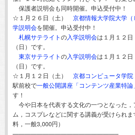
保護者説明会も同時開催。申込受付中！
☆１月２６日（土）
京都情報大学院大学（
学説明会
を開催。申込受付中！
札幌サテライト
の
入学説明会
は１月１２日
（日）です。
東京サテライト
の
入学説明会
は１月１２日
（日）です。
☆１月１２日（土）
京都コンピュータ学院
駅前校で
一般公開講座「コンテンツ産業特論
す！
今や日本を代表する文化の一つとなった，
ム，コスプレなどに関する講義が受けられま
料，一般3,000円）
—————————————————–