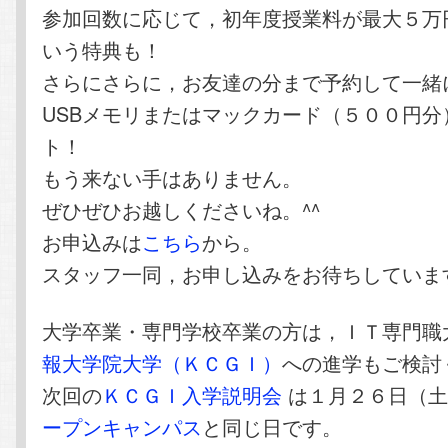
参加回数に応じて，初年度授業料が最大５万
いう特典も！
さらにさらに，お友達の分まで予約して一緒
USBメモリまたはマックカード（５００円分
ト！
もう来ない手はありません。
ぜひぜひお越しくださいね。^^
お申込みは
こちら
から。
スタッフ一同，お申し込みをお待ちしていま
大学卒業・専門学校卒業の方は，ＩＴ専門職
報大学院大学（ＫＣＧＩ）
への進学もご検討
次回の
ＫＣＧＩ入学説明会
は１月２６日（土
ープンキャンパス
と同じ日です。