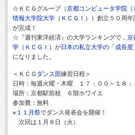
☆ＫＣＧグループ（
京都コンピュータ学院（
情報大学院大学（ＫＣＧＩ）
）創立５０周年
が完成！
☆『週刊東洋経済』の大学ランキングで，
京
学（ＫＣＧＩ）
が
日本の私立大学の「成長度
になりました。
＜ＫＣＧ
ダンス部
練習日程＞
日時：毎週火曜・木曜 １７：００～１８：
場所：京都駅前校 ６階ホワイエ
参加費：無料
※
１１月祭
でダンス発表会を開催！
次回は１月８日（火）