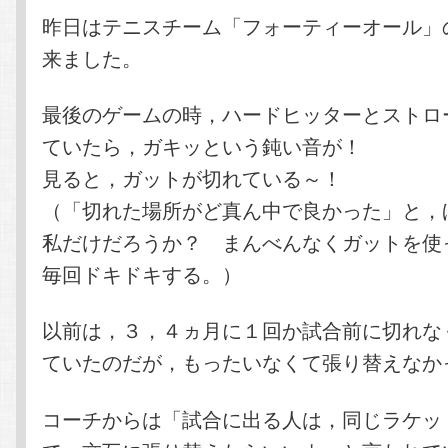
テ
ン
昨日はテニスチーム「フォーティーオール」
来ました。
ン
ツ
最後のゲームの時，ハードヒッターとストロ
ツ
へ
ていたら，ガキッという鈍い音が！
へ
移
見ると，ガットが切れている～！
（「切れた場所がど真ん中で良かった」と，
移
動
私だけだろうか？ まんべんなくガットを使
動
毎回ドキドキする。）
以前は，３，４ヵ月に１回か試合前に切れな
ていたのだが，もったいなくて張り替えなか
コーチからは「試合に出る人は，同じラケッ