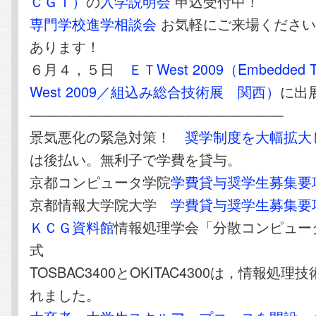
ＣＧＩ）
の
入学説明会
申込受付中！
専門学校進学相談会
お気軽にご来場ください
あります！
６月４，５日
ＥＴWest 2009（Embedded Te
West 2009／組込み総合技術展 関西）
に出
——————————————————
景気悪化の緊急対策！
奨学制度を大幅拡大
は後払い。無利子で学費を貸与。
京都コンピュータ学院
学費貸与奨学生募集要
京都情報大学院大学
学費貸与奨学生募集要
ＫＣＧ資料館
情報処理学会「分散コンピュー
式
TOSBAC3400とOKITAC4300は，情報処
れました。