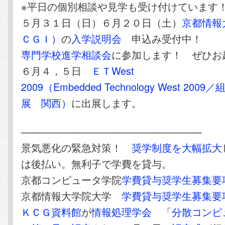
※平日の個別相談や見学も受け付けています
５月３１日（日）６月２０日（土）
京都情報
ＣＧＩ）
の
入学説明会
申込み受付中！
専門学校進学相談会
に参加します！ ぜひお
６月４，５日
ＥＴWest
2009（Embedded Technology West 20
展 関西）
に出展します。
——————————————————
景気悪化の緊急対策！
奨学制度を大幅拡大
は後払い。無利子で学費を貸与。
京都コンピュータ学院
学費貸与奨学生募集要
京都情報大学院大学
学費貸与奨学生募集要
ＫＣＧ資料館
が
情報処理学会
「分散コンピ