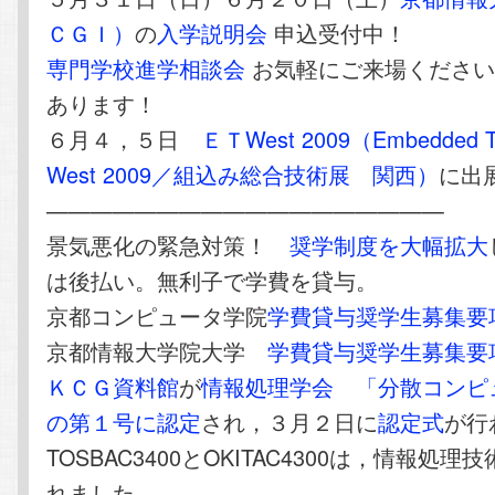
ＣＧＩ）
の
入学説明会
申込受付中！
専門学校進学相談会
お気軽にご来場ください
あります！
６月４，５日
ＥＴWest 2009（Embedded Te
West 2009／組込み総合技術展 関西）
に出
——————————————————
景気悪化の緊急対策！
奨学制度を大幅拡大
は後払い。無利子で学費を貸与。
京都コンピュータ学院
学費貸与奨学生募集要
京都情報大学院大学
学費貸与奨学生募集要
ＫＣＧ資料館
が
情報処理学会
「分散コンピ
の第１号に認定
され，３月２日に
認定式
が行
TOSBAC3400とOKITAC4300は，情報処
れました。