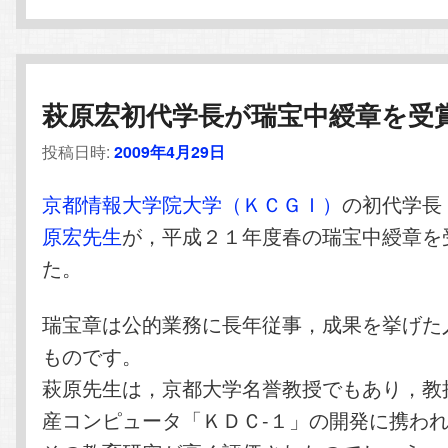
萩原宏初代学長が瑞宝中綬章を受
投稿日時:
2009年4月29日
京都情報大学院大学（ＫＣＧＩ）
の初代学長
原宏先生
が，平成２１年度春の瑞宝中綬章を
た。
瑞宝章は公的業務に長年従事，成果を挙げた
ものです。
萩原先生は，京都大学名誉教授でもあり，教
産コンピュータ「ＫＤＣ-１」の開発に携わ