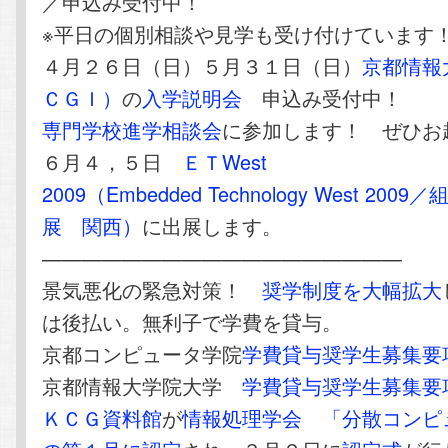
／申込み受付中！
※平日の個別相談や見学も受け付けています
４月２６日（日）５月３１日（日）
京都情報
ＣＧＩ）
の
入学説明会
申込み受付中！
専門学校進学相談会
に参加します！ ぜひお
６月４，５日
ＥＴWest
2009（Embedded Technology West 20
展 関西）
に出展します。
——————————————————
景気悪化の緊急対策！
奨学制度を大幅拡大
は後払い。無利子で学費を貸与。
京都コンピュータ学院
学費貸与奨学生募集要
京都情報大学院大学
学費貸与奨学生募集要
ＫＣＧ資料館
が
情報処理学会
「分散コンピ