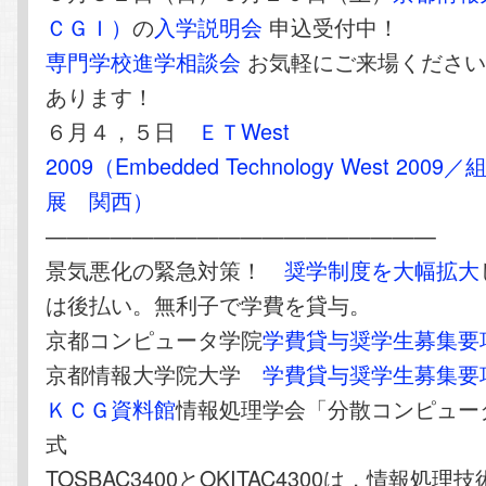
ＣＧＩ）
の
入学説明会
申込受付中！
専門学校進学相談会
お気軽にご来場ください
あります！
６月４，５日
ＥＴWest
2009（Embedded Technology West 20
展 関西）
——————————————————
景気悪化の緊急対策！
奨学制度を大幅拡大
は後払い。無利子で学費を貸与。
京都コンピュータ学院
学費貸与奨学生募集要
京都情報大学院大学
学費貸与奨学生募集要
ＫＣＧ資料館
情報処理学会「分散コンピュー
式
TOSBAC3400とOKITAC4300は，情報処