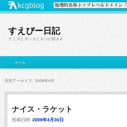
すえぴー日記
テニスとダンスとネコが好き♪
メ
ホーム
メ
サ
イ
ン
イ
ブ
メ
月別アーカイブ:
2009年4月
ニ
ン
コ
ュ
ー
コ
ン
ナイス・ラケット
ン
テ
投稿日時:
2009年4月30日