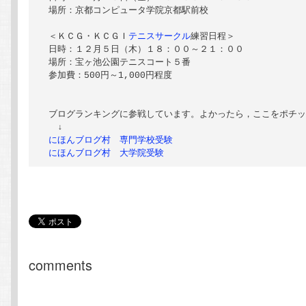
 場所：京都コンピュータ学院京都駅前校

 ＜ＫＣＧ・ＫＣＧＩ
テニスサークル
練習日程＞

 日時：１２月５日（木）１８：００～２１：００

 場所：宝ヶ池公園テニスコート５番

 参加費：500円～1,000円程度

 ブログランキングに参戦しています。よかったら，ここをポチッ
 　↓

にほんブログ村　専門学校受験
にほんブログ村　大学院受験
comments