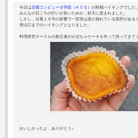
テ
ン
今日は
京都コンピュータ学院（ＫＣＧ）
の秋期ハイキングでした。
みんなの日ごろの行いが良いためか，好天に恵まれました。

しかし，台風１８号の影響で一部登山道が崩れている箇所があるら
ン
ツ
登山口までのハイキングとなりました。

ツ
へ
へ
移
移
動
動
おいしかったよ，ありがとう♪
