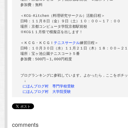
 参加費：無料

 ＜KCG-Kitchen（料理研究サークル）活動日程＞

 日時：１１月８日（金）９日（土）１０：００～１７：００

 場所：京都コンピュータ学院京都駅前校

 ※KCG１１月祭で模擬店を出します！

 ＜ＫＣＧ・ＫＣＧＩ
テニスサークル
練習日程＞

 日時：１０月３０日（水）１１月２１日（木）１８：００～２１
 場所：宝ヶ池公園テニスコート５番

 参加費：500円～1,000円程度

 ブログランキングに参戦しています。よかったら，ここをポチッ
 　↓

 にほんブログ村　専門学校受験
 にほんブログ村　大学院受験
comments