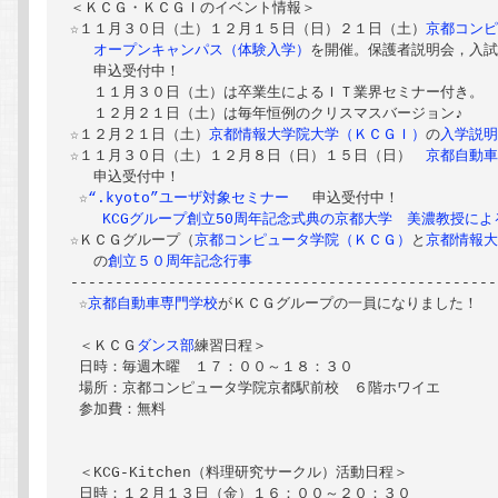
＜ＫＣＧ・ＫＣＧＩのイベント情報＞

☆１１月３０日（土）１２月１５日（日）２１日（土）
京都コン
オープンキャンパス（体験入学）
を開催。保護者説明会，入試
 　申込受付中！

 　１１月３０日（土）は卒業生によるＩＴ業界セミナー付き。

　 １２月２１日（土）は毎年恒例のクリスマスバージョン♪

☆１２月２１日（土）
京都情報大学院大学（ＫＣＧＩ）
の
入学説
☆１１月３０日（土）１２月８日（日）１５日（日）　
京都自動
 　申込受付中！

 ☆
“.kyoto”ユーザ対象セミナー 
　申込受付中！

 KCGグループ創立50周年記念式典の京都大学　美濃教授に
☆ＫＣＧグループ（
京都コンピュータ学院（ＫＣＧ）
と
京都情報
 　の
創立５０周年記念行事
------------------------------------------------
 ☆
京都自動車専門学校
がＫＣＧグループの一員になりました！

 ＜ＫＣＧ
ダンス部
練習日程＞

 日時：毎週木曜　１７：００～１８：３０

 場所：京都コンピュータ学院京都駅前校　６階ホワイエ

 参加費：無料

 ＜KCG-Kitchen（料理研究サークル）活動日程＞

 日時：１２月１３日（金）１６：００～２０：３０
