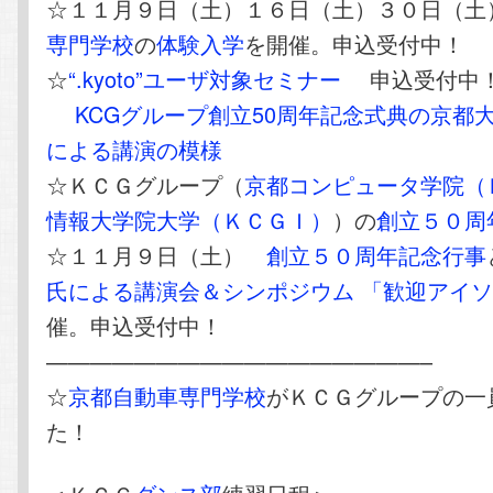
☆１１月９日（土）１６日（土）３０日（
専門学校
の
体験入学
を開催。申込受付中！
☆
“.kyoto”ユーザ対象セミナー
申込受付中
KCGグループ創立50周年記念式典の京都
による講演の模様
☆ＫＣＧグループ（
京都コンピュータ学院（
情報大学院大学（ＫＣＧＩ）
）の
創立５０周
☆１１月９日（土）
創立５０周年記念行事
氏による講演会＆シンポジウム 「歓迎アイ
催。申込受付中！
—————————————————–
☆
京都自動車専門学校
がＫＣＧグループの一
た！