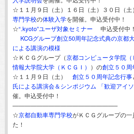
☆１１月９日（土）１６日（土）３０日（
専門学校
の
体験入学
を開催。申込受付中！
☆
“.kyoto”ユーザ対象セミナー
申込受付中
KCGグループ創立50周年記念式典の京都
による講演の模様
☆ＫＣＧグループ（
京都コンピュータ学院（
情報大学院大学（ＫＣＧＩ）
）の
創立５０周
☆１１月９日（土）
創立５０周年記念行事
氏による講演会＆シンポジウム 「歓迎アイ
催。申込受付中！
—————————————————–
☆
京都自動車専門学校
がＫＣＧグループの一
た！