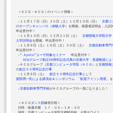
 ＜ＫＣＧ・ＫＣＧＩのイベント情報＞

 -----------------------------------------------
 ☆１１月１７日（日）３０日（土）１２月１５日（日）　
京都コ
の
オープンキャンパス（体験入学）
を開催。保護者説明会，入試対
申込受付中！

 ☆１１月１０日（日）１２月２１日（土）　
京都情報大学院大学
入学説明会
を開催。申込受付中！

 ☆１１月９日（土）１６日（土）３０日（土）　
京都自動車専門
申込受付中！

 ☆
“.kyoto”ユーザ対象セミナー 
　申込受付中！

 KCGグループ創立50周年記念式典の京都大学　美濃教授に
 ☆ＫＣＧグループ（
京都コンピュータ学院（ＫＣＧ）
と
京都情報
の
創立５０周年記念行事
 ☆１１月９日（土）　
創立５０周年記念行事
渡部潤一氏による講演会＆シンポジウム 「歓迎アイソン彗星」
を
 -----------------------------------------------
 ☆
京都自動車専門学校
がＫＣＧグループの一員になりました！

 ＜ＫＣＧ
ダンス部
練習日程＞

 日時：毎週木曜　１７：００～１８：３０

 場所：京都コンピュータ学院京都駅前校　６階ホワイエ
