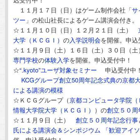
１１月１７日（日）はゲーム制作会社「
サ
ツー
」の松山社長によるゲーム講演会付き。
☆１１月１０日（日）１２月２１日（土）
大学（ＫＣＧＩ）
の
入学説明会
を開催。申込
☆１１月９日（土）１６日（土）３０日（
専門学校
の
体験入学
を開催。申込受付中！
☆
“.kyoto”ユーザ対象セミナー
申込受付中
KCGグループ創立50周年記念式典の京都
による講演の模様
☆ＫＣＧグループ（
京都コンピュータ学院（
情報大学院大学（ＫＣＧＩ）
）の
創立５０周
☆１１月９日（土）
創立５０周年記念行事
氏による講演会＆シンポジウム 「歓迎アイ
催。申込受付中！