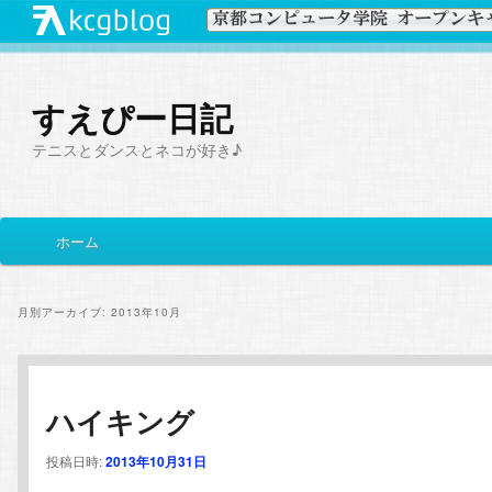
すえぴー日記
テニスとダンスとネコが好き♪
メ
ホーム
メ
サ
イ
ン
イ
ブ
メ
月別アーカイブ:
2013年10月
ニ
ン
コ
ュ
ー
コ
ン
ハイキング
ン
テ
投稿日時:
2013年10月31日