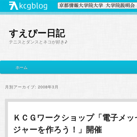
すえぴー日記
テニスとダンスとネコが好き♪
メ
ホーム
メ
サ
イ
ン
イ
ブ
メ
月別アーカイブ:
2008年3月
ニ
ン
コ
ュ
ー
コ
ン
ＫＣＧワークショップ「電子メッ
ジャーを作ろう！」開催
ン
テ