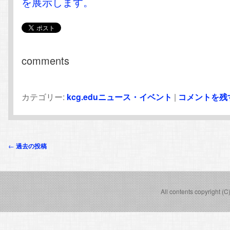
を展示します。
comments
カテゴリー:
kcg.eduニュース・イベント
|
コメントを残
投
←
過去の投稿
稿
ナ
ビ
All contents copyright (C
ゲ
ー
シ