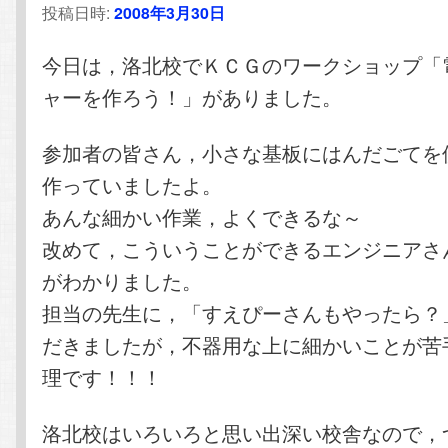
投稿日時:
2008年3月30日
テ
ン
今日は，洛北校でＫＣＧのワークショップ「
ン
ツ
ャーを作ろう！」がありました。
ツ
へ
参加者の皆さん，小さな基板にはんだごてを
へ
移
作っていましたよ。
あんな細かい作業，よくできるな～
移
動
改めて，こういうことができるエンジニアさ
動
がわかりました。
担当の先生に，「すえぴーさんもやったら？
だきましたが，不器用な上に細かいことが苦
理です！！！
洛北校はいろいろと思い出深い校舎なので，