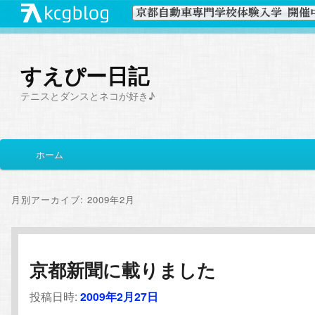
すえぴー日記
テニスとダンスとネコが好き♪
メ
ホーム
メ
サ
イ
ン
イ
ブ
メ
月別アーカイブ:
2009年2月
ニ
ン
コ
ュ
ー
コ
ン
京都新聞に載りました
ン
テ
投稿日時:
2009年2月27日