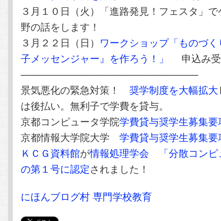
３月１０日（火）「進路発見！フェスタ」で
野の話をします！
３月２２日（日）
ワークショップ「ものづく
子メッセンジャー』を作ろう！」
申込み受
——————————————————
景気悪化の緊急対策！
奨学制度を大幅拡大
は後払い。無利子で学費を貸与。
京都コンピュータ学院
学費貸与奨学生募集要
京都情報大学院大学
学費貸与奨学生募集要
ＫＣＧ資料館
が
情報処理学会
「分散コンピ
の第１号に認定
されました！
にほんブログ村 専門学校教育