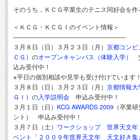
そのうち，ＫＣＧ卒業生のテニス同好会を作
＜ＫＣＧ・ＫＣＧＩのイベント情報＞
——————————————————
３月８日（日）３月２３日（月）
京都コンピ
ＣＧ）
の
オープンキャンパス（体験入学）
交
込み受付中！
※平日の個別相談や見学も受け付けています
３月８日（日）３月２３日（月）
京都情報大
ＧＩ）
の
入学説明会
申込み受付中！
３月１日（日）
KCG AWARDS 2009
（卒業研
ント） 申込み受付中！
３月７日（土）
ワークショップ 世界天文年
ベント「２００９年世界天文年 天文好き集