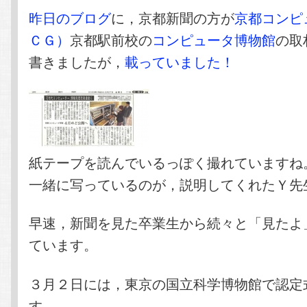
テ
ン
昨日のブログ
に，京都新聞の方が
京都コンピ
ＣＧ）
京都駅前校の
コンピュータ博物館
の取
ン
ツ
書きましたが，
載っていました！
ツ
へ
へ
移
移
動
紙テープを読んでいるっぽく撮れていますね
一緒に写っているのが，説明してくれたＹ先
動
早速，新聞を見た卒業生から続々と「見たよ
ています。
３月２日には，東京の国立科学博物館で認定
す。