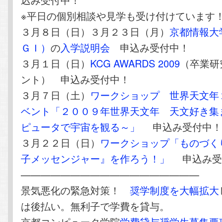
※平日の個別相談や見学も受け付けています
３月８日（日）３月２３日（月）
京都情報大
ＧＩ）
の
入学説明会
申込み受付中！
３月１日（日）
KCG AWARDS 2009
（卒業研
ント） 申込み受付中！
３月７日（土）
ワークショップ 世界天文年
ベント「２００９年世界天文年 天文好き集
ピュータで宇宙を観る～」
申込み受付中
３月２２日（日）
ワークショップ「ものづく
子メッセンジャー』を作ろう！」
申込み受
——————————————————
景気悪化の緊急対策！
奨学制度を大幅拡大
は後払い。無利子で学費を貸与。
京都コンピュータ学院
学費貸与奨学生募集要