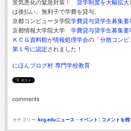
景気悪化の緊急対策！
奨学制度を大幅拡大
は後払い。無利子で学費を貸与。
京都コンピュータ学院
学費貸与奨学生募集要
京都情報大学院大学
学費貸与奨学生募集要
ＫＣＧ資料館
が
情報処理学会
の
「分散コンピ
第１号に認定
されました！
にほんブログ村 専門学校教育
comments
カテゴリー:
kcg.eduニュース・イベント
|
コメントを残