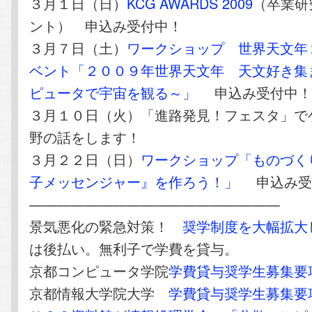
３月１日（日）
KCG AWARDS 2009
（卒業研
ント） 申込み受付中！
３月７日（土）
ワークショップ 世界天文年
ベント「２００９年世界天文年 天文好き集
ピュータで宇宙を観る～」
申込み受付中
３月１０日（火）「進路発見！フェスタ」で
野の話をします！
３月２２日（日）
ワークショップ「ものづく
子メッセンジャー』を作ろう！」
申込み受
——————————————————
景気悪化の緊急対策！
奨学制度を大幅拡大
は後払い。無利子で学費を貸与。
京都コンピュータ学院
学費貸与奨学生募集要
京都情報大学院大学
学費貸与奨学生募集要