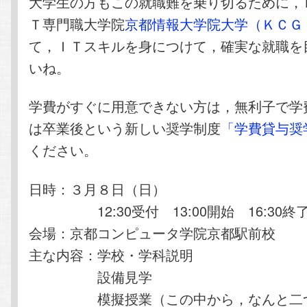
大学生の方もこの就職難を乗り切るために，
Ｔ専門職大学院
京都情報大学院大学（ＫＣＧ
て，ＩＴスキルを身につけて，確実な就職を
いね。
学費がすぐに用意できない方は，無利子で学
は卒業後という新しい奨学制度
「学費貸与奨
ください。
日時：３月８日（日）
12:30受付 13:00開始 16:30終
会場：京都コンピュータ学院京都駅前校
主な内容：学校・学科説明
設備見学
模擬授業（この中から，なんと二つ