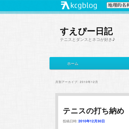
すえぴー日記
テニスとダンスとネコが好き♪
メ
ホーム
メ
サ
イ
ン
イ
ブ
メ
月別アーカイブ:
2010年12月
ニ
ン
コ
ュ
ー
コ
ン
テニスの打ち納め
ン
テ
投稿日時:
2010年12月30日