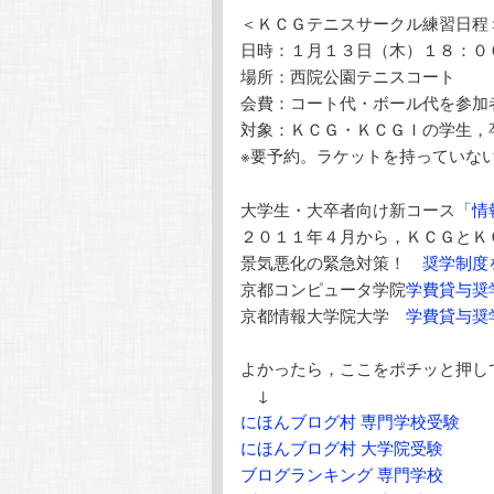
＜ＫＣＧテニスサークル練習日程
日時：１月１３日（木）１８：０
場所：西院公園テニスコート
会費：コート代・ボール代を参加
対象：ＫＣＧ・ＫＣＧＩの学生，
※要予約。ラケットを持っていな
大学生・大卒者向け新コース「
情
２０１１年４月から，ＫＣＧとＫ
景気悪化の緊急対策！
奨学制度
京都コンピュータ学院
学費貸与奨
京都情報大学院大学
学費貸与奨
よかったら，ここをポチッと押し
↓
にほんブログ村 専門学校受験
にほんブログ村 大学院受験
ブログランキング 専門学校