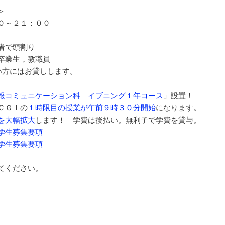
＞
０～２１：００
者で頭割り
卒業生，教職員
い方にはお貸しします。
報コミュニケーション科 イブニング１年コース
」設置！
ＣＧＩの
１時限目の授業が午前９時３０分開始
になります。
を大幅拡大
します！ 学費は後払い。無利子で学費を貸与。
学生募集要項
学生募集要項
てください。