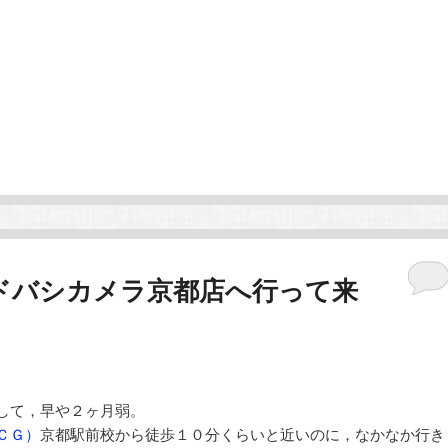
ドバシカメラ京都店へ行って来
して，早や２ヶ月弱。
ＣＧ）
京都駅前校から徒歩１０分くらいと近いのに，なかなか行き