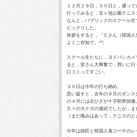
１２月２９日，３０日と，通って
テ
ン
行ってみると，宝ヶ池公園テニス
なんと，パブリックのスクール生
ン
ツ
ビックリした。
挨拶をすると，「Ｃさん（韓国人
ツ
へ
よくご存知で。^^;
へ
移
スクール生たちに，ヨドバシカメ
ると，皆さん大興奮で，買いに行
移
動
口コミってすごい。
動
３０日は今年の打ち納め。
思い返すと，去年の９月のダンス
の４月には左ひざが十字靭帯損傷
久々の大ケガの連続でしたが，ま
（まだ痛みはあって，テニスのとき
今年は師匠と韓国人鬼コーチのレ