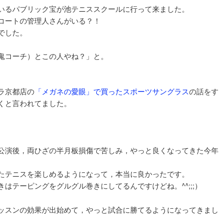
いるパブリック宝が池テニススクールに行って来ました。
コートの管理人さんがいる？！
でした。
鬼コーチ）とこの人やね？」と。
ラ京都店の
「メガネの愛眼」で買ったスポーツサングラス
の話をす
くと言われてました。
公演後，両ひざの半月板損傷で苦しみ，やっと良くなってきた今年
。
たテニスを楽しめるようになって，本当に良かったです。
はテーピングをグルグル巻きにしてるんですけどね。^^;;;）
ッスンの効果が出始めて，やっと試合に勝てるようになってきまし