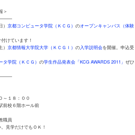
報＞
———
日）
京都コンピュータ学院（ＫＣＧ）
の
オープンキャンパス（体験
け付けています！
土）
京都情報大学院大学（ＫＣＧＩ）
の
入学説明会
を開催。申込受
ータ学院（ＫＣＧ）
の
学生作品発表会「KCG AWARDS 2011」
ぜひ
———
：３０～１８：００
駅前校６階ホール前
教職員
い。見学だけでもＯＫ！