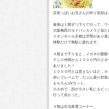
店長っぽいお兄さんの作り笑顔は
食後は１階ずつ下りて行って，ウ
大阪梅田のヨドバシカメラと似た
イオンモール京都は空間があり過
移動だけで無駄に疲れます。
４階まで下りると，メガネの愛眼
テニス仲間から１０００円のスポ
ありました！
１０００円とは思えないほど，カ
赤いフレームで，だぶん曇り対策
もちろんUVカット。
小さめで，顔が小さい私にもピッ
行って良かった。
３階は生活家電コーナー。