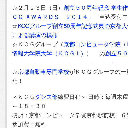
☆２月２３日（日）
創立５０周年記念 学生
ＣＧ ＡＷＡＲＤＳ ２０１４」
申込受付
☆
KCGグループ創立50周年記念式典の京都
による講演の模様
☆ＫＣＧグループ（
京都コンピュータ学院（
情報大学院大学（ＫＣＧＩ）
） の
創立５
—————————————————–
☆
京都自動車専門学校
がＫＣＧグループの一
た！
＜ＫＣＧ
ダンス部
練習日程＞ 日時：毎週木
～１８：３０
場所：京都コンピュータ学院京都駅前校 ６
参加費：無料