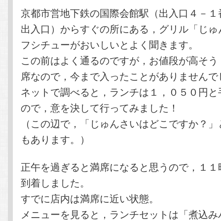
テ
ン
京都市営地下鉄の国際会館駅（出入口４－１
出入口）からすぐの所にある，グリル「じゅ
ン
ツ
フシチューがおいしいとよく聞きます。
この前はよく通るのですが，お値段が高そう
ツ
へ
席なので，今まで入ったことがありませんで
へ
移
ネットで調べると，ランチは１，０５０円と
ので，意を決して行ってみました！
移
動
（この辺で，「じゅんさいはどこですか？」
動
もあります。）
正午を過ぎると満席になると思うので，１１
到着しました。
すでに店内は満席に近い状態。
メニューを見ると，ランチセットは「煮込み