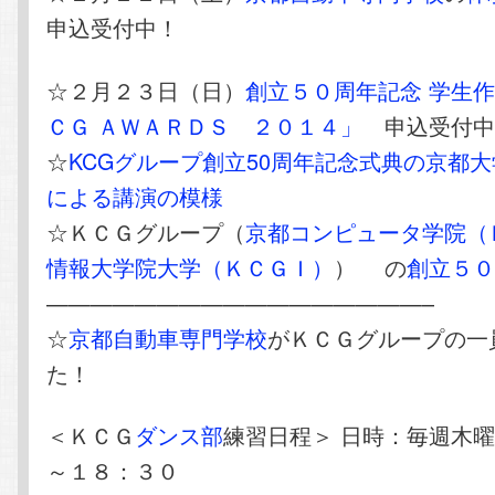
申込受付中！
☆２月２３日（日）
創立５０周年記念 学生
ＣＧ ＡＷＡＲＤＳ ２０１４」
申込受付
☆
KCGグループ創立50周年記念式典の京都
による講演の模様
☆ＫＣＧグループ（
京都コンピュータ学院（
情報大学院大学（ＫＣＧＩ）
） の
創立５
—————————————————–
☆
京都自動車専門学校
がＫＣＧグループの一
た！
＜ＫＣＧ
ダンス部
練習日程＞ 日時：毎週木
～１８：３０