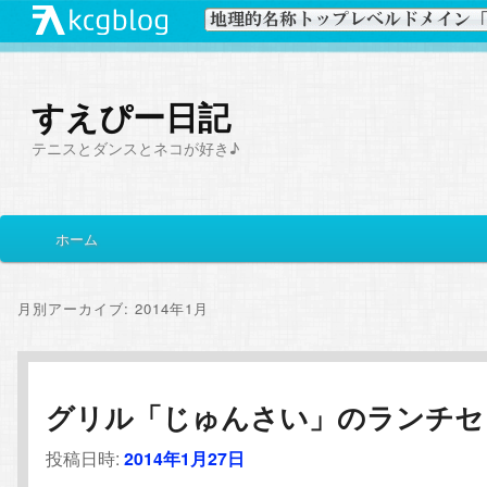
すえぴー日記
テニスとダンスとネコが好き♪
メ
ホーム
メ
サ
イ
ン
イ
ブ
メ
月別アーカイブ:
2014年1月
ニ
ン
コ
ュ
ー
コ
ン
グリル「じゅんさい」のランチセ
ン
テ
投稿日時:
2014年1月27日