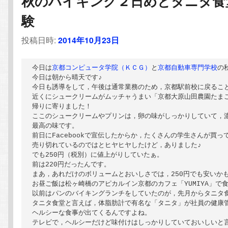
秋のハイキング２日めとタニタ食
験
投稿日時:
2014年10月23日
今日は
京都コンピュータ学院（ＫＣＧ）
と
京都自動車専門学校
の
今日は朝から晴天です♪

今日も誘導をして，午後は通常業務のため，京都駅前校に戻ること
近くにシュークリームがムッチャうまい「京都大原山田農園たまご
帰りに寄りました！

ここのシュークリームやプリンは，卵の味がしっかりしていて，濃
最高の味です。

前日にFacebookで宣伝したからか，たくさんの学生さんが買っ
売り切れているのではとヒヤヒヤしたけど，ありました♪

でも250円（税別）に値上がりしていたぁ。

前は220円だったんです。

まあ，あれだけのボリュームとおいしさでは，250円でも安いかも
お昼ご飯は松ヶ崎橋のアピカルイン京都のカフェ「YUMIYA」で食
以前はパンのバイキングランチをしていたのが，先月からタニタ食
タニタ食堂と言えば，体脂肪計で有名な「タニタ」が社員の健康管
ヘルシーな食事が出てくるんですよね。

テレビで，ヘルシーだけど味付けはしっかりしていておいしいと言