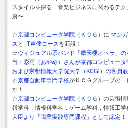
スタイルを探る 音楽ビジネスに関わるテク
裏〜
—————————————————–
☆
京都コンピュータ学院（ＫＣＧ）
に
マンガ
ス
と
IT声優コース
を新設！
☆
ヴィジュアル系バンド「摩天楼オペラ」の
当・彩雨（あやめ）さんが京都コンピュータ学
および京都情報大学院大学（KCGI）の客員
☆
京都自動車専門学校
がＫＣＧグループの一
た！
☆
京都コンピュータ学院（ＫＣＧ）
の芸術情
報学科，情報科学科，ゲーム学科，情報工学
大臣より「職業実践専門課程」として認定
！