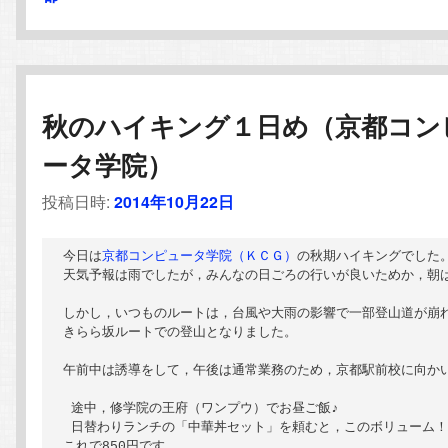
秋のハイキング１日め（京都コン
ータ学院）
投稿日時:
2014年10月22日
今日は
京都コンピュータ学院（ＫＣＧ）
の秋期ハイキングでした。
天気予報は雨でしたが，みんなの日ごろの行いが良いためか，朝は
しかし，いつものルートは，台風や大雨の影響で一部登山道が崩れ
きらら坂ルートでの登山となりました。

午前中は誘導をして，午後は通常業務のため，京都駅前校に向かい
 途中，修学院の王府（ワンプウ）でお昼ご飯♪

 日替わりランチの「中華丼セット」を頼むと，このボリューム！