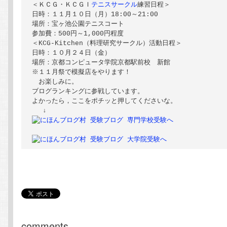
＜ＫＣＧ・ＫＣＧＩ
テニスサークル
練習日程＞

日時：１１月１０日（月）18:00～21:00

場所：宝ヶ池公園テニスコート

参加費：500円～1,000円程度

＜KCG-Kitchen（料理研究サークル）活動日程＞

日時：１０月２４日（金）

場所：京都コンピュータ学院京都駅前校　新館

※１１月祭で模擬店をやります！

　お楽しみに。

ブログランキングに参戦しています。

よかったら，ここをポチッと押してくださいな。

comments