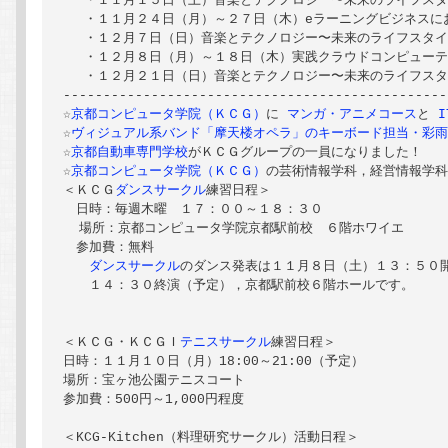
 　・１１月１５日（土）音楽とテクノロジー〜未来のライフスタ
　 ・１１月２４日（月）～２７日（木）eラーニングビジネスに
 　・１２月７日（日）音楽とテクノロジー〜未来のライフスタイ
 　・１２月８日（月）～１８日（木）実践クラウドコンピューテ
 　・１２月２１日（日）音楽とテクノロジー〜未来のライフスタ
------------------------------------------------
☆
京都コンピュータ学院（ＫＣＧ）
に
 マンガ・アニメコース
と
 
☆
ヴィジュアル系バンド「摩天楼オペラ」のキーボード担当・彩雨（
☆
京都自動車専門学校
がＫＣＧグループの一員になりました！

☆
京都コンピュータ学院（ＫＣＧ）
の芸術情報学科，経営情報学
＜ＫＣＧ
ダンスサークル
練習日程＞ 

　日時：毎週木曜　１７：００～１８：３０

  場所：京都コンピュータ学院京都駅前校　６階ホワイエ

　参加費：無料

ダンスサークル
のダンス発表は１１月８日（土）１３：５０開
　　１４：３０終演（予定），京都駅前校６階ホールです。

＜ＫＣＧ・ＫＣＧＩ
テニスサークル
練習日程＞

日時：１１月１０日（月）18:00～21:00（予定）

場所：宝ヶ池公園テニスコート

参加費：500円～1,000円程度

＜KCG-Kitchen（料理研究サークル）活動日程＞
