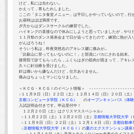
けど，私には合わない…

かえって，胃もたれしました。

ここの「タニタ食堂メニュー」は平日しかやっていないので，行か
お昼時はほぼ満席です。

夕方からはダンスサークルの練習でした。

ハイキングの直後なので休みにしようと思っていましたが，やりた
１１月祭のダンス発表会まで日が迫ってきたので，練習に熱が入り
がんばろうね！

そういう私は，昨夜突然右のアキレス腱に痛みが…

「比叡山に登ってもいないのに！」と部員にバカにされる始末。

接骨院で診てもらったら，ふくらはぎの筋肉が固まって，アキレス
久々に針治療を受けました。

針は痛いから嫌なんだけど，仕方ありません。

痛みはちょっとマシになりました。

＜ＫＣＧ・ＫＣＧＩのイベント情報＞　----------------------
京都コンピュータ学院（ＫＣＧ）
 　の
オープンキャンパス（体
入試説明会付きです。申込受付中！

　１２月２０日（土）はクリスマススペシャル♪

 ☆１１月２２日（土）１２月２０日（土）
京都情報大学院大学（
 ☆１１月９日（日）２２日（土）１２月１４日（日）
京都自動車
 ☆
京都情報大学院大学（ＫＣＧＩ）
の
夏のエクステンション講座