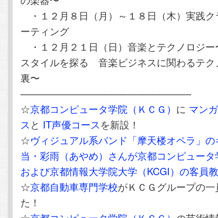
・１２月８日（月）～１８日（木）実践ク
ーティング
・１２月２１日（日）音楽とテクノロジー
スタイルを探る 音楽ビジネスに関わるテク
裏〜
—————————————————–
☆
京都コンピュータ学院（ＫＣＧ）
に
マンガ
ス
と
IT声優コース
を新設！
☆
ヴィジュアル系バンド「摩天楼オペラ」の
当・彩雨（あやめ）さんが京都コンピュータ学
および京都情報大学院大学（KCGI）の客員
☆
京都自動車専門学校
がＫＣＧグループの一
た！
☆
京都コンピュータ学院（ＫＣＧ）
の芸術情