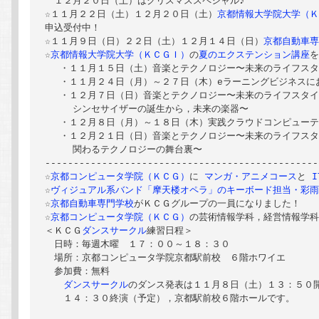
　１２月２０日（土）はクリスマススペシャル♪

☆１１月２２日（土）１２月２０日（土）
京都情報大学院大学（
申込受付中！

☆１１月９日（日）２２日（土）１２月１４日（日）
京都自動車
☆
京都情報大学院大学（ＫＣＧＩ）
の
夏のエクステンション講座
を
 　・１１月１５日（土）音楽とテクノロジー〜未来のライフスタ
 　・１１月２４日（月）～２７日（木）eラーニングビジネスに
 　・１２月７日（日）音楽とテクノロジー〜未来のライフスタイ
　　　シンセサイザーの誕生から，未来の楽器〜

 　・１２月８日（月）～１８日（木）実践クラウドコンピューテ
 　・１２月２１日（日）音楽とテクノロジー〜未来のライフスタ
　　　関わるテクノロジーの舞台裏〜

------------------------------------------------
☆
京都コンピュータ学院（ＫＣＧ）
に
 マンガ・アニメコース
と
 
☆
ヴィジュアル系バンド「摩天楼オペラ」のキーボード担当・彩雨（
☆
京都自動車専門学校
がＫＣＧグループの一員になりました！

☆
京都コンピュータ学院（ＫＣＧ）
の芸術情報学科，経営情報学
＜ＫＣＧ
ダンスサークル
練習日程＞ 

　日時：毎週木曜　１７：００～１８：３０

　場所：京都コンピュータ学院京都駅前校　６階ホワイエ

　参加費：無料

ダンスサークル
のダンス発表は１１月８日（土）１３：５０開
　　１４：３０終演（予定），京都駅前校６階ホールです。
