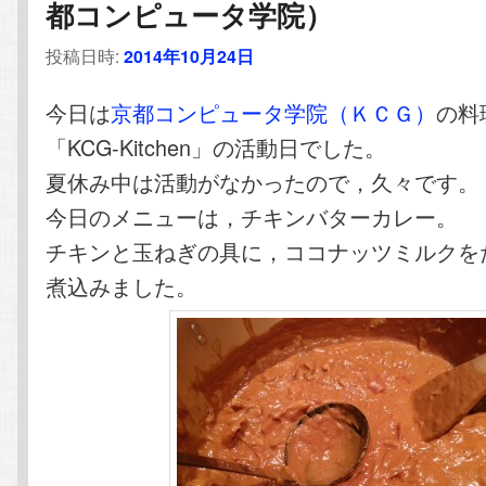
都コンピュータ学院）
テ
ン
投稿日時:
2014年10月24日
ン
ツ
今日は
京都コンピュータ学院（ＫＣＧ）
の料
ツ
へ
「KCG-Kitchen」の活動日でした。
夏休み中は活動がなかったので，久々です。
へ
移
今日のメニューは，チキンバターカレー。
移
動
チキンと玉ねぎの具に，ココナッツミルクを
煮込みました。
動