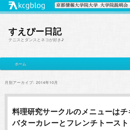
すえぴー日記
テニスとダンスとネコが好き♪
メ
ホーム
メ
サ
イ
ン
イ
ブ
メ
月別アーカイブ:
2014年10月
ニ
ン
コ
ュ
ー
コ
ン
料理研究サークルのメニューはチ
バターカレーとフレンチトースト
ン
テ