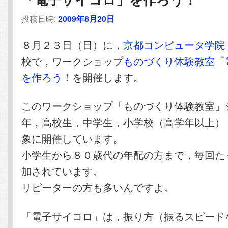
ー
テ
ン
投稿日時:
2009年8月20日
シ
ョ
ン
ツ
８月２３日（日）に，
京都コンピュータ学院
ン
校で，ワークショップ
ものづくり体験教室「
ツ
へ
を作ろう！
を開催します。
へ
移
このワークショップ「ものづくり体験教室」
移
動
年，高校生，中学生，小学校（高学年以上）
動
象に開催しています。
小学生から８０歳代の年配の方まで，毎回た
加されています。
リピーターの方も多いんですよ。
「電子サイコロ」は，振り方（振るスピード