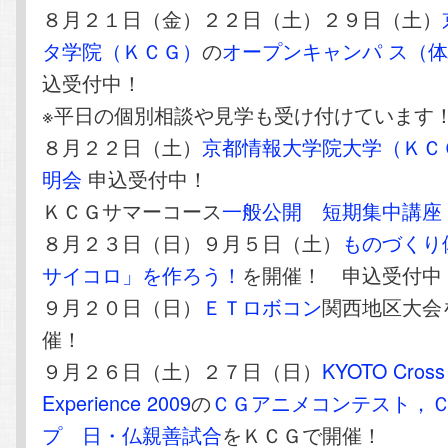
８月２１日（金）２２日（土）２９日（土）
タ学院（ＫＣＧ）
の
オープンキャンパ ス（
込受付中！
※平日の個別相談や見学も受け付けています
８月２２日（土）
京都情報大学院大学（ＫＣ
明会
申込受付中！
ＫＣＧサマーコース
一般公開 短期集中講座
８月２３日（日）９月５日（土）
ものづくり
サイコロ」を作ろう！
を開催！ 申込受付中
９月２０日（日）
ＥＴロボコン
関西地区大会
催！
９月２６日（土）２７日（日）
KYOTO Cross
Experience 2009
の
ＣＧアニメコンテスト，
プ 日・仏親善試合
をＫＣＧで開催！