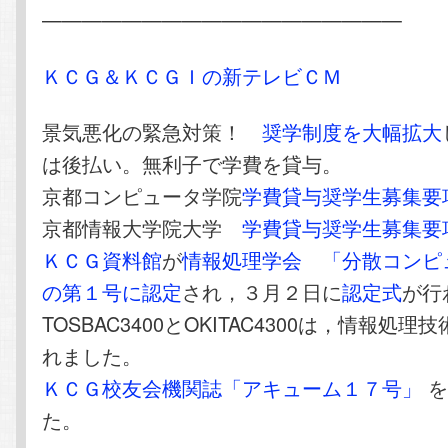
——————————————————
ＫＣＧ＆ＫＣＧＩの新テレビＣＭ
景気悪化の緊急対策！
奨学制度を大幅拡大
は後払い。無利子で学費を貸与。
京都コンピュータ学院
学費貸与奨学生募集要
京都情報大学院大学
学費貸与奨学生募集要
ＫＣＧ資料館
が
情報処理学会
「分散コンピ
の第１号に認定
され，３月２日に
認定式
が行
TOSBAC3400とOKITAC4300は，情報処
れました。
ＫＣＧ校友会機関誌「アキューム１７号」
を
た。