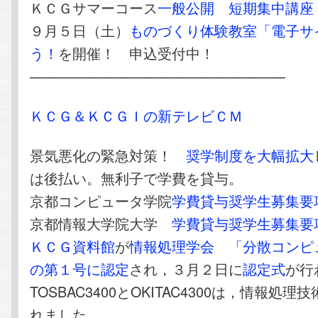
ＫＣＧサマーコース
一般公開 短期集中講座
９月５日（土）
ものづくり体験教室「電子サ
う！
を開催！ 申込受付中！
——————————————————
ＫＣＧ＆ＫＣＧＩの新テレビＣＭ
景気悪化の緊急対策！
奨学制度を大幅拡大
は後払い。無利子で学費を貸与。
京都コンピュータ学院
学費貸与奨学生募集要
京都情報大学院大学
学費貸与奨学生募集要
ＫＣＧ資料館
が
情報処理学会
「分散コンピ
の第１号に認定
され，３月２日に
認定式
が行
TOSBAC3400とOKITAC4300は，情報処
れました。