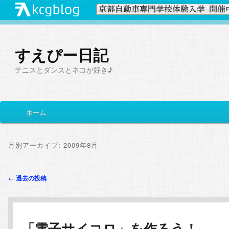
すえぴー日記
テニスとダンスとネコが好き♪
メ
ホーム
メ
サ
イ
ン
イ
ブ
メ
月別アーカイブ:
2009年8月
ニ
ン
コ
ュ
投
←
過去の投稿
ー
コ
ン
稿
ナ
ン
テ
ビ
「電子サイコロ」を作ろう！
ゲ