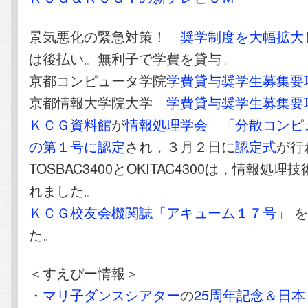
景気悪化の緊急対策！
奨学制度を大幅拡大
は後払い。無利子で学費を貸与。
京都コンピュータ学院
学費貸与奨学生募集要
京都情報大学院大学
学費貸与奨学生募集要
ＫＣＧ資料館
が
情報処理学会
「分散コンピ
の第１号に認定
され，３月２日に
認定式
が行
TOSBAC3400とOKITAC4300は，情報処
れました。
ＫＣＧ校友会機関誌「アキューム１７号」
を
た。
＜すえぴー情報＞
・
マリ子ダンスシアター
の
25周年記念＆日