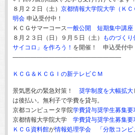
８月２２日（土）
京都情報大学院大学（ＫＣ
明会
申込受付中！
ＫＣＧサマーコース
一般公開 短期集中講座
８月２３日（日）９月５日（土）
ものづくり
サイコロ」を作ろう！
を開催！ 申込受付中
——————————————————
ＫＣＧ＆ＫＣＧＩの新テレビＣＭ
景気悪化の緊急対策！
奨学制度を大幅拡大
は後払い。無利子で学費を貸与。
京都コンピュータ学院
学費貸与奨学生募集要
京都情報大学院大学
学費貸与奨学生募集要
ＫＣＧ資料館
が
情報処理学会
「分散コンピ