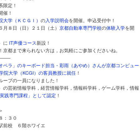
系限定！
開催！
院大学（ＫＣＧＩ）
の
入学説明会
を開催。申込受付中！
６月８日（日）２１日（土）
京都自動車専門学校
の
体験入学
を開
）
に
IT声優コース
新設！
！京都まで来られない方は，お気軽にご参加くださいね。
——–
オペラ」のキーボード担当・彩雨（あやめ）さんが京都コンピュー
学院大学（KCGI）の客員教授に就任
！
ループの一員になりました！
）
の芸術情報学科，経営情報学科，情報科学科，ゲーム学科，情報
実践専門課程」として認定
！
＞
８：３０
駅前校 ６階ホワイエ