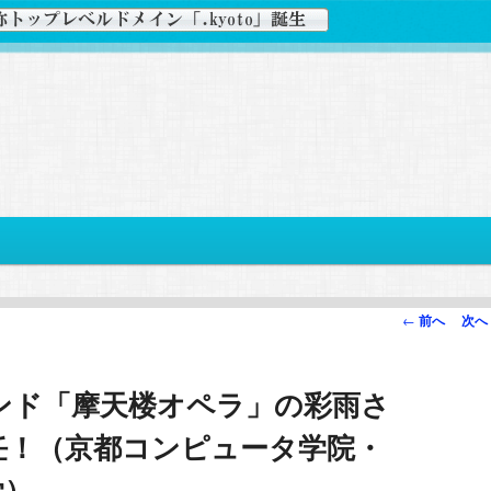
投
←
前へ
次へ
稿
ナ
ンド「摩天楼オペラ」の彩雨さ
ビ
ゲ
任！（京都コンピュータ学院・
ー
シ
学）