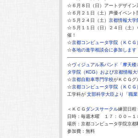
☆６月８日（日）アートデザイン
☆６月２１日（土）声優イベント
☆５月２４日（土）
京都情報大学
☆５月１１日（日）２４日（土）
催！
☆
京都コンピュータ学院（ＫＣＧ
☆
各地の進学相談会に参加します
———————————————
☆
ヴィジュアル系バンド「摩天楼
タ学院（KCG）および京都情報大
☆
京都自動車専門学校
がＫＣＧグ
☆
京都コンピュータ学院（ＫＣＧ
工学科が
文部科学大臣より「職業
＜ＫＣＧ
ダンスサークル
練習日程
日時：毎週木曜 １７：００～１
場所：京都コンピュータ学院京都
参加費：無料