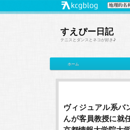
すえぴー日記
テニスとダンスとネコが好き♪
メ
ホーム
メ
サ
イ
ン
イ
ブ
メ
ニ
ン
コ
ュ
ー
ヴィジュアル系バ
コ
ン
んが客員教授に就
ン
テ
京都情報大学院大