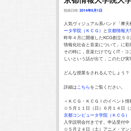
テ
ン
投稿日時:
2014年5月1日
ン
ツ
人気ヴィジュアル系バンド「摩天
ータ学院（ＫＣＧ）
と
京都情報大
ツ
へ
昨年４月に開催したKCG創立５０
情報化社会と音楽について」に彩
へ
移
その時に，音楽だけでなくIT・
しいという話が出て，このたび実
移
動
どんな授業をされるんでしょう？ 
動
詳細は
こちら
をご覧ください。
＜ＫＣＧ・ＫＣＧＩのイベント情
☆５月１１日（日）６月１４日（
京都コンピュータ学院（ＫＣＧ）
入学説明会付きです。申込受付中
☆５月２４日（土）アニメ・マン