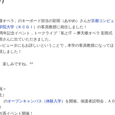
ョ
ン
楼オペラ」のキーボード担当の彩雨（あやめ）さんが
京都コンピュ
学院大学（ＫＣＧＩ）
の客員教授に就任しました！
周年記念イベント，トークライブ「私とIT ～摩天楼オペラ 彩雨式
雨さんに出ていただきました。
コンピュータにもお詳しいということで，本学の客員教授になってほ
現しました！
楽しみですね。^^
報＞
土）
の
オープンキャンパス（体験入学）
を開催。保護者説明会，Ａ
！
ガ系イベント開催！