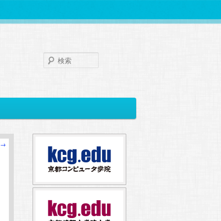
検
索
→