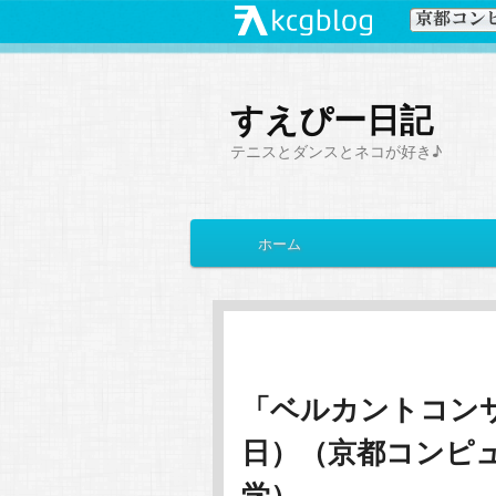
すえぴー日記
テニスとダンスとネコが好き♪
メ
ホーム
メ
サ
イ
ン
イ
ブ
メ
ニ
ン
コ
ュ
ー
「ベルカントコン
コ
ン
日）（京都コンピ
ン
テ
学）