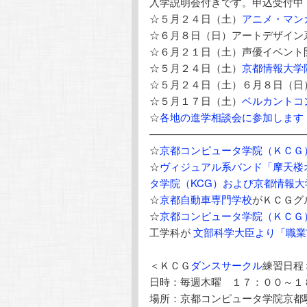
入学説明会付きです。申込受付中
☆５月２４日（土）
アニメ・マン
☆６月８日（日）アートデザイン
☆６月２１日（土）声優イベント
☆５月２４日（土）
京都情報大学
☆５月２４日（土）６月８日（日
☆５月１７日（土）
ベルカントコ
☆
各地の進学相談会に参加します
———————————————
☆
京都コンピュータ学院（ＫＣＧ
☆
ヴィジュアル系バンド「摩天楼
タ学院（KCG）および京都情報大
☆
京都自動車専門学校
がＫＣＧグ
☆
京都コンピュータ学院（ＫＣＧ
工学科が
文部科学大臣より「職業
＜ＫＣＧ
ダンスサークル
練習日程
日時：毎週木曜 １７：００～１
場所：京都コンピュータ学院京都