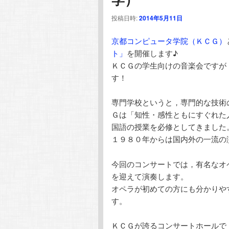
テ
ン
投稿日時:
2014年5月11日
ン
ツ
京都コンピュータ学院（ＫＣＧ）
ト」
を開催します♪
ツ
へ
ＫＣＧの学生向けの音楽会ですが
す！
へ
移
専門学校というと，専門的な技術
移
動
Ｇは「知性・感性ともにすぐれた
国語の授業を必修としてきました
動
１９８０年からは国内外の一流の
今回のコンサートでは，有名なオ
を迎えて演奏します。
オペラが初めての方にも分かりや
す。
ＫＣＧが誇るコンサートホールで