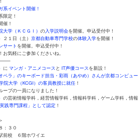
！
ガ系イベント開催！
系限定！
開催！
院大学（ＫＣＧＩ）
の
入学説明会
を開催。申込受付中！
）２１日（土）
京都自動車専門学校
の
体験入学
を開催！
ンサート
を開催。申込受付中！
！お気軽にご参加くださいね。
——–
）
に
マンガ・アニメコース
と
IT声優コース
を新設！
オペラ」のキーボード担当・彩雨（あやめ）さんが京都コンピュー
学院大学（KCGI）の客員教授に就任
！
ループの一員になりました！
）
の芸術情報学科，経営情報学科，情報科学科，ゲーム学科，情報
実践専門課程」として認定
！
＞
８：３０
駅前校 ６階ホワイエ