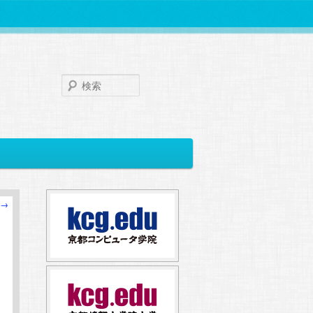
検
索
→