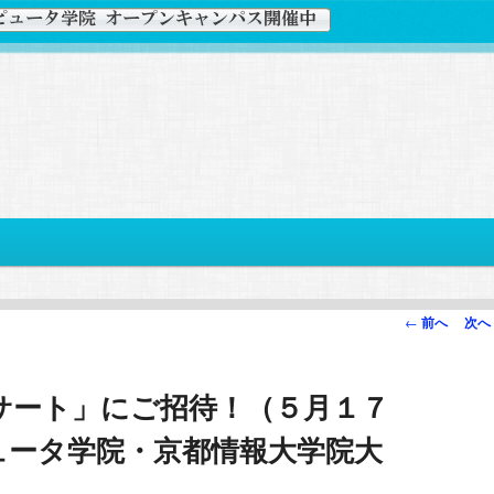
投
←
前へ
次へ
稿
ナ
サート」にご招待！（５月１７
ビ
ゲ
ュータ学院・京都情報大学院大
ー
シ