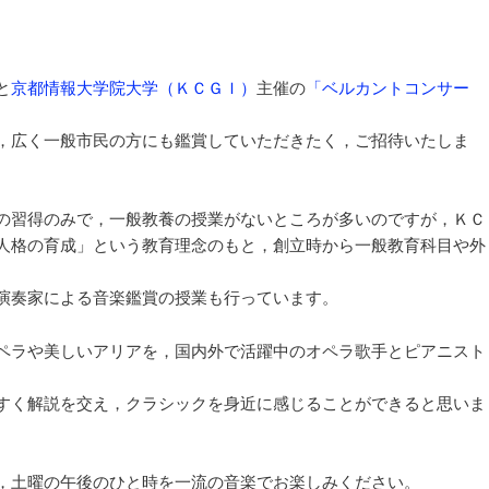
ョ
ン
と
京都情報大学院大学（ＫＣＧＩ）
主催の
「ベルカントコンサー
，広く一般市民の方にも鑑賞していただきたく，ご招待いたしま
の習得のみで，一般教養の授業がないところが多いのですが，ＫＣ
人格の育成」という教育理念のもと，創立時から一般教育科目や外
。
演奏家による音楽鑑賞の授業も行っています。
ペラや美しいアリアを，国内外で活躍中のオペラ歌手とピアニスト
すく解説を交え，クラシックを身近に感じることができると思いま
，土曜の午後のひと時を一流の音楽でお楽しみください。