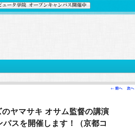
投
←
前へ
次へ
稿
ナ
ズのヤマサキ オサム監督の講演
ビ
ゲ
ンパスを開催します！（京都コ
ー
シ