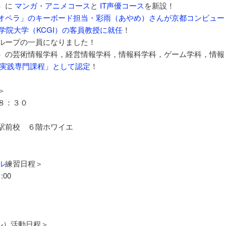
）
に
マンガ・アニメコース
と
IT声優コース
を新設！
オペラ」のキーボード担当・彩雨（あやめ）さんが京都コンピュー
学院大学（KCGI）の客員教授に就任
！
ループの一員になりました！
）
の芸術情報学科，経営情報学科，情報科学科，ゲーム学科，情報
実践専門課程」として認定
！
＞
８：３０
駅前校 ６階ホワイエ
ル
練習日程＞
00
クル）活動日程＞