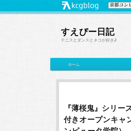
すえぴー日記
テニスとダンスとネコが好き♪
メ
ホーム
メ
サ
イ
ン
イ
ブ
メ
ニ
ン
コ
ュ
ー
『薄桜鬼』シリー
コ
ン
付きオープンキャ
ン
テ
ンピュータ学院）