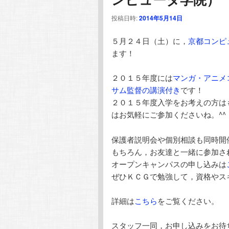
テ
ン
投稿日時:
2014年5月14日
ン
ツ
５月２４日（土）に，
京都コンピ
ます！
ツ
へ
２０１５年度には
マンガ・アニメ
へ
移
サム監督の講演付き
です！
２０１５年度入学をお考えの方は
移
動
はお気軽にご参加くださいね。^^
動
保護者説明会や個別相談も同時開
もちろん，お友達と一緒に参加さ
オープンキャンパスの申し込みは
ぜひＫＣＧで勉強して，資格やス
詳細は
こちら
をご覧ください。
スタッフ一同，お申し込みをお待