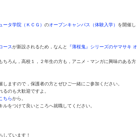
ョ
ン
ュータ学院（ＫＣＧ）
の
オープンキャンパス（体験入学）
を開催し
コース
が新設されるため，なんと
『薄桜鬼』シリーズのヤマサキ 
もちろん，高校１，２年生の方も，アニメ・マンガに興味のある方
催しますので，保護者の方とぜひご一緒にご参加ください。
れるのも大歓迎ですよ。
こちら
から。
キルをつけて良いところへ就職してください。
ちしています！