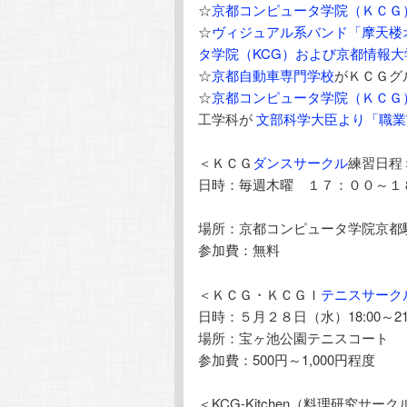
☆
京都コンピュータ学院（ＫＣＧ
☆
ヴィジュアル系バンド「摩天楼
タ学院（KCG）および京都情報大
☆
京都自動車専門学校
がＫＣＧグ
☆
京都コンピュータ学院（ＫＣＧ
工学科が
文部科学大臣より「職業
＜ＫＣＧ
ダンスサークル
練習日程
日時：毎週木曜 １７：００～１
場所：京都コンピュータ学院京都
参加費：無料
＜ＫＣＧ・ＫＣＧＩ
テニスサーク
日時：５月２８日（水）18:00～21:
場所：宝ヶ池公園テニスコート
参加費：500円～1,000円程度
＜KCG-Kitchen（料理研究サー