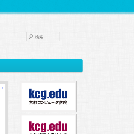
検
索
→