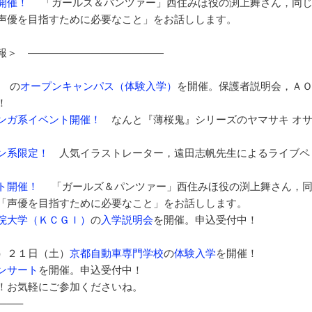
開催！
「ガールズ＆パンツァー」西住みほ役の渕上舞さん，同
声優を目指すために必要なこと」をお話しします。
報＞ —————————————
の
オープンキャンパス（体験入学）
を開催。保護者説明会，Ａ
！
ンガ系イベント開催！
なんと『薄桜鬼』シリーズのヤマサキ オ
ン系限定！
人気イラストレーター，遠田志帆先生によるライブペ
ト開催！
「ガールズ＆パンツァー」西住みほ役の渕上舞さん，
「声優を目指すために必要なこと」をお話しします。
院大学（ＫＣＧＩ）
の
入学説明会
を開催。申込受付中！
）２１日（土）
京都自動車専門学校
の
体験入学
を開催！
ンサート
を開催。申込受付中！
！お気軽にご参加くださいね。
——–