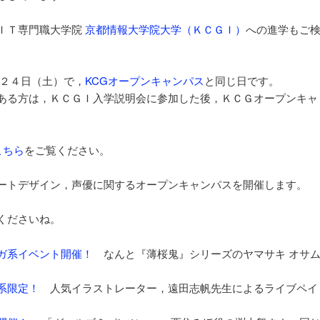
ＩＴ専門職大学院
京都情報大学院大学（ＫＣＧＩ）
への進学もご
２４日（土）で，
KCGオープンキャンパス
と同じ日です。
ある方は，ＫＣＧＩ入学説明会に参加した後，ＫＣＧオープンキャ
こちら
をご覧ください。
ートデザイン，声優に関するオープンキャンパスを開催します。
くださいね。
ガ系イベント開催！
なんと『薄桜鬼』シリーズのヤマサキ オサ
系限定！
人気イラストレーター，遠田志帆先生によるライブペイ