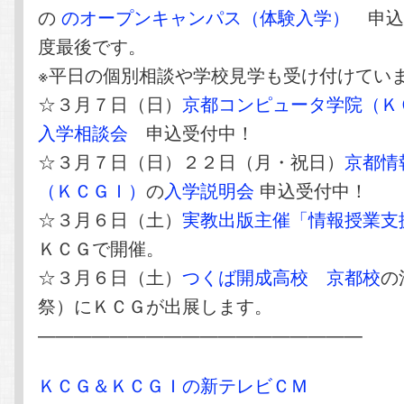
の
のオープンキャンパス（体験入学）
申込
度最後です。
※平日の個別相談や学校見学も受け付けてい
☆３月７日（日）
京都コンピュータ学院（Ｋ
入学相談会
申込受付中！
☆３月７日（日）２２日（月・祝日）
京都情
（ＫＣＧＩ）
の
入学説明会
申込受付中！
☆３月６日（土）
実教出版主催「情報授業支
ＫＣＧで開催。
☆３月６日（土）
つくば開成高校 京都校
の
祭）にＫＣＧが出展します。
——————————————————
ＫＣＧ＆ＫＣＧＩの新テレビＣＭ