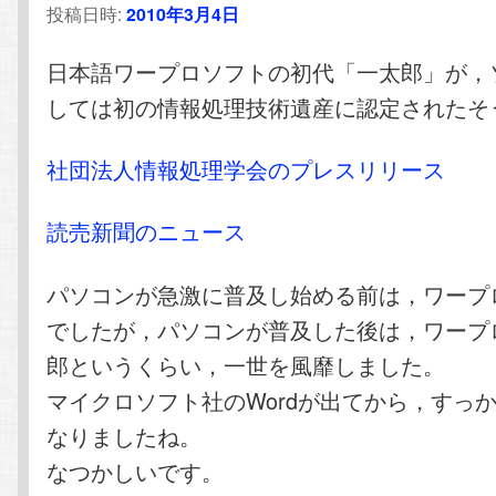
投稿日時:
2010年3月4日
テ
ン
日本語ワープロソフトの初代「一太郎」が，
ン
ツ
しては初の情報処理技術遺産に認定されたそ
ツ
へ
社団法人情報処理学会のプレスリリース
へ
移
読売新聞のニュース
移
動
パソコンが急激に普及し始める前は，ワープ
動
でしたが，パソコンが普及した後は，ワープ
郎というくらい，一世を風靡しました。
マイクロソフト社のWordが出てから，すっ
なりましたね。
なつかしいです。