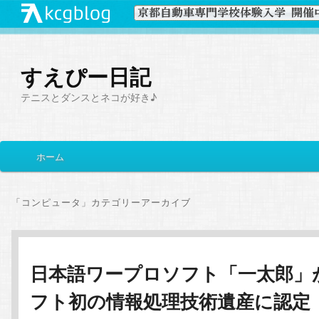
すえぴー日記
テニスとダンスとネコが好き♪
メ
ホーム
メ
サ
イ
ン
イ
ブ
メ
「
コンピュータ
」カテゴリーアーカイブ
ニ
ン
コ
ュ
ー
コ
ン
日本語ワープロソフト「一太郎」
フト初の情報処理技術遺産に認定
ン
テ