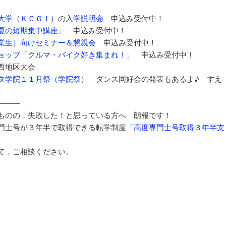
大学（ＫＣＧＩ）
の
入学説明会
申込み受付中！
夏の短期集中講座」
申込み受付中！
業生）向けセミナー＆懇親会
申込み受付中！
ョップ「クルマ・バイク好き集まれ！」
申込み受付中！
西地区大会
タ学院１１月祭（学院祭）
ダンス同好会の発表もあるよ♪ すえ
———
ものの，失敗した！と思っている方へ 朗報です！
門士号が３年半で取得できる転学制度
「高度専門士号取得３年半支
て，ご相談ください。