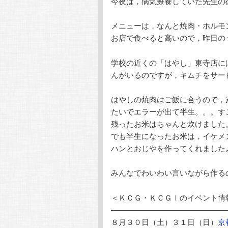
今夜は，病気療養していた先生の
テ
ン
メニューは，なんと焼肉・ホルモ
ン
ツ
お店で食べると高いので，昨日の
ツ
へ
学校の近くの「はやし」東寺店に
んがいるのですが，キムチをサー
へ
移
はやしの焼肉はご飯に合うので，
移
動
たいでエラーが出て半生。。。す
残ったお米はちゃんと炊けました
動
でも半生になったお米は，イケメ
ハンとおじやを作ってくれました
みんなでわいわい言いながら作る
＜ＫＣＧ・ＫＣＧＩのイベント情
———————————————
８月３０日（土）３１日（日）
京