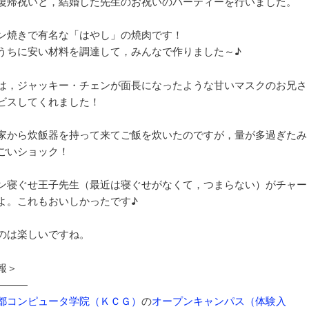
復帰祝いと，結婚した先生のお祝いのパーティーを行いました。
ョ
ン
ン焼きで有名な「はやし」の焼肉です！
うちに安い材料を調達して，みんなで作りました～♪
は，ジャッキー・チェンが面長になったような甘いマスクのお兄さ
ビスしてくれました！
家から炊飯器を持って来てご飯を炊いたのですが，量が多過ぎたみ
ごいショック！
。
ン寝ぐせ王子先生（最近は寝ぐせがなくて，つまらない）がチャー
よ。これもおいしかったです♪
のは楽しいですね。
報＞
———
都コンピュータ学院（ＫＣＧ）
の
オープンキャンパス（体験入