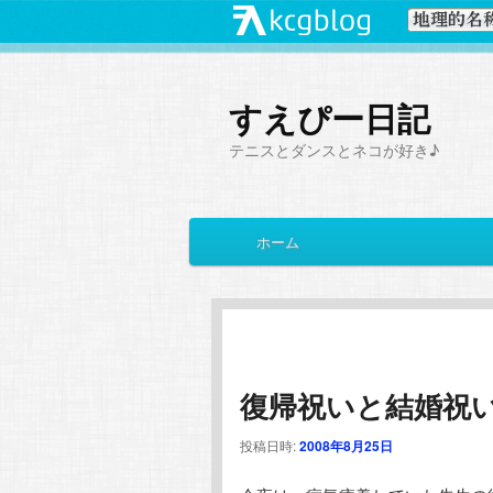
すえぴー日記
テニスとダンスとネコが好き♪
メ
ホーム
メ
サ
イ
ン
イ
ブ
メ
ニ
ン
コ
ュ
ー
復帰祝いと結婚祝
コ
ン
投稿日時:
2008年8月25日
ン
テ