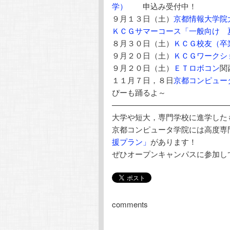
学）
申込み受付中！
９月１３日（土）
京都情報大学院
ＫＣＧサマーコース「一般向け 
８月３０日（土）
ＫＣＧ校友（卒
９月２０日（土）
ＫＣＧワークシ
９月２０日（土）
ＥＴロボコン
関
１１月７日，８日
京都コンピュー
ぴーも踊るよ～
———————————————
大学や短大，専門学校に進学した
京都コンピュータ学院には高度専
援プラン」
があります！
ぜひオープンキャンパスに参加し
comments