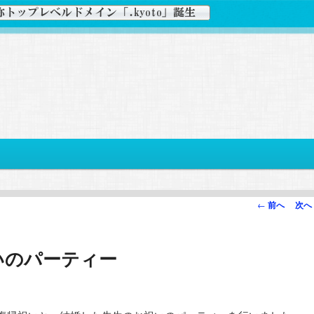
投
←
前へ
次へ
稿
ナ
いのパーティー
ビ
ゲ
ー
シ