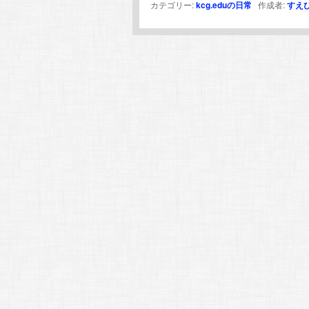
カテゴリー:
kcg.eduの日常
作成者:
すえ