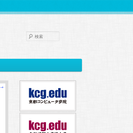
検
索
→