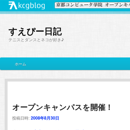
すえぴー日記
テニスとダンスとネコが好き♪
メ
ホーム
メ
サ
イ
ン
イ
ブ
メ
ニ
ン
コ
ュ
ー
オープンキャンパスを開催！
コ
ン
投稿日時:
2008年8月30日
ン
テ