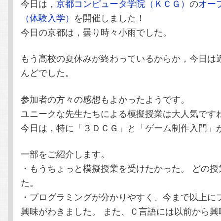
今日は，
京都コンピュータ学院（ＫＣＧ）
の
オー
テ
ン
（体験入学）
を開催しました！
今日の京都は，曇り時々小雨でした。
ン
ツ
もう高校の夏休みが終わっているからか，今日は
ツ
へ
んどでした。
へ
移
参加者の方々の感想もよかったようです。
移
動
ユニークな先生たちによる模擬授業は大人気です
今日は，特に「３ＤＣＧ」と「ゲーム制作入門」
動
一部をご紹介します。
・もうちょっと模擬授業を受けたかった。 どの授
た。
・プログラミングが分かりやすく、今まで以上に
興味がわきました。 また、Ｃ言語には以前から興