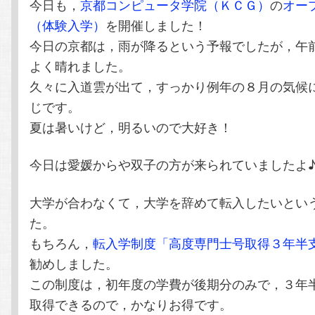
今日も，
京都コンピュータ学院（ＫＣＧ）
の
オー
テ
ン
（体験入学）
を開催しました！
今日の京都は，雨が降るという予報でしたが，午
ン
ツ
よく晴れました。
ツ
へ
久々に入道雲が出て，すっかり例年の８月の気候
じです。
へ
移
夏は暑いけど，明るいので大好き！
移
動
今日は愛媛からや双子の方が来られていましたよ
動
大学が合わなくて，大学を辞めて転入したいとい
た。
もちろん，
転入学制度「高度専門士号取得３年半
勧めしました。
この制度は，初年度の学費が後期分のみで，３年
取得できるので，かなりお得です。