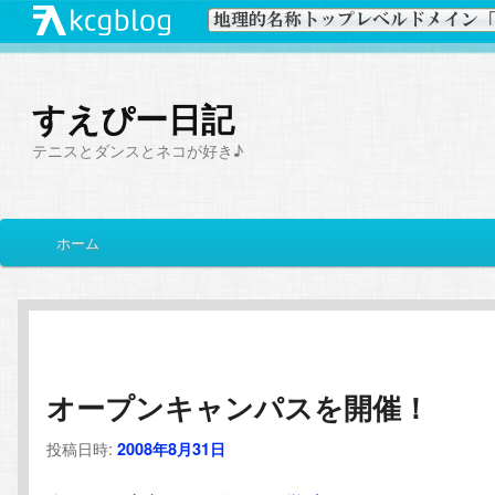
すえぴー日記
テニスとダンスとネコが好き♪
メ
ホーム
メ
サ
イ
ン
イ
ブ
メ
ニ
ン
コ
ュ
ー
オープンキャンパスを開催！
コ
ン
投稿日時:
2008年8月31日
ン
テ