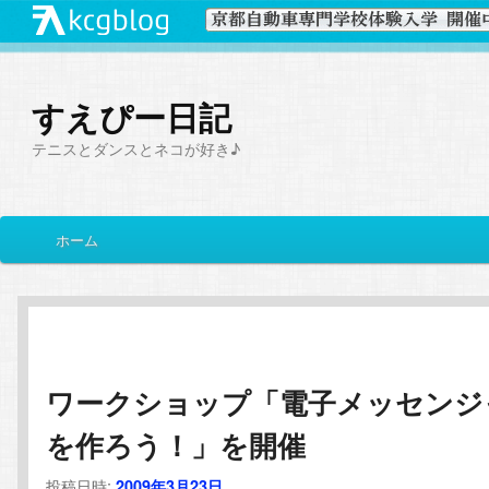
すえぴー日記
テニスとダンスとネコが好き♪
メ
ホーム
メ
サ
イ
ン
イ
ブ
メ
ニ
ン
コ
ュ
ー
ワークショップ「電子メッセンジ
コ
ン
を作ろう！」を開催
ン
テ
投稿日時:
2009年3月23日