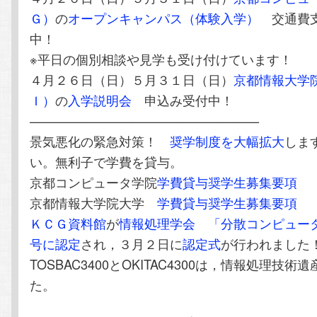
Ｇ）
の
オープンキャンパス（体験入学）
交通費支
中！
※平日の個別相談や見学も受け付けています！
４月２６日（日）５月３１日（日）
京都情報大学
Ｉ）
の
入学説明会
申込み受付中！
——————————————————
景気悪化の緊急対策！
奨学制度を大幅拡大
しま
い。無利子で学費を貸与。
京都コンピュータ学院
学費貸与奨学生募集要項
京都情報大学院大学
学費貸与奨学生募集要項
ＫＣＧ資料館
が
情報処理学会
「分散コンピュー
号に認定
され，３月２日に
認定式
が行われました
TOSBAC3400とOKITAC4300は，情報処理技
た。