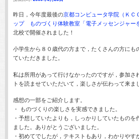
テ
ン
昨日，今年度最後の
京都コンピュータ学院（ＫＣ
ン
ツ
ップ ものづくり体験教室「電子メッセンジャー
北校で開催されました！
ツ
へ
小学生から８０歳代の方まで，たくさんの方にも
へ
移
ていただきました。
移
動
私は所用があって行けなかったのですが，参加さ
動
トを読ませていただいて，楽しさが伝わって来ま
感想の一部をご紹介します。
・ ものづくりの楽しさを実感できました。
・予想していたよりも，しっかりしていたものを
ました。ありがとうございました。
・初めてでしたが，テキストもあり，わかりやす