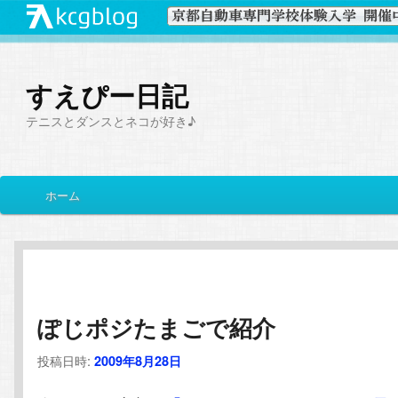
すえぴー日記
テニスとダンスとネコが好き♪
メ
ホーム
メ
サ
イ
ン
イ
ブ
メ
ニ
ン
コ
ュ
ー
ぽじポジたまごで紹介
コ
ン
投稿日時:
2009年8月28日
ン
テ