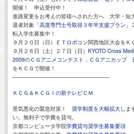
開催！ 申込受付中！
進路変更をお考えの皆様へされた方へ 大学・短
退者対象
「高度専門士号取得３年半支援プラン」
転入学生募集中！
９月２０日（日）
ＥＴロボコン
関西地区大会をＫ
９月２６日（土）２７日（日）
KYOTO Cross Medi
2009
の
ＣＧアニメコンテスト，ＣＧアニカップ 
をＫＣＧで開催！
——————————————————
ＫＣＧ＆ＫＣＧＩの新テレビＣＭ
景気悪化の緊急対策！
奨学制度を大幅拡大
しま
い。無利子で学費を貸与。
京都コンピュータ学院
学費貸与奨学生募集要項