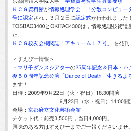
京都情報大学院大学
学費貸与奨学生募集要項
ＫＣＧ資料館
が
情報処理学会
「分散コンピュー
号に認定
され，３月２日に
認定式
が行われました
TOSBAC3400とOKITAC4300は，情報処理技
た。
ＫＣＧ校友会機関誌「アキューム１７号」
を発刊
＜すえぴー情報＞
・
マリ子ダンスシアター
の
25周年記念＆日本・ハ
復５０周年記念公演「Dance of Death 生きる
ます！
日時：2009年9月22日（火・祝日）18:30開演
9月23日（水・祝日）14:00開演，1
会場：
京都府立文化芸術会館
チケット代：前売3,500円，当日4,000円。
興味のある方はすえぴーまでご一報くださいませ