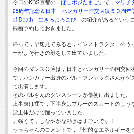
今日のKBS京都の
「ぽじポジたまご」
で，
マリ子
テ
ン
25周年記念＆日本・ハンガリー国交回復５０周年記
of Death 生きるよろこび」
の紹介があるという
ン
ツ
録画予約しておきました。
ツ
へ
帰って，早速見てみると，インストラクターのう
へ
移
ーがよそ行きの顔をして出ていました。
移
動
今回のダンス公演は，日本とハンガリーの国交回
で，ハンガリー出身のパル・フレナックさんがゲ
動
て出演します。
そのパルさんのダンスシーンが最初に出ました。
上半身は裸で，下半身はブルーのスカートのよう
ぼ上体だけで踊っていました。
力強くて，しなやかな動きはすごいです！
うっちゃんのコメントで，「性的なエネルギーを