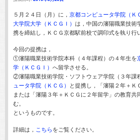
テ
ン
５月２４日（月）に，
京都コンピュータ学院（Ｋ
ン
ツ
大学院大学（ＫＣＧＩ）
は，中国の瀋陽職業技術
携を締結し，ＫＣＧ京都駅前校で調印式を執り行
ツ
へ
今回の提携は，
へ
移
①瀋陽職業技術学院本科（４年課程）の４年生を
学（ＫＣＧＩ）
へ留学させる。
移
動
②瀋陽職業技術学院・ソフトウェア学院（３年課
動
ュータ学院（ＫＣＧ）
と提携し，「瀋陽２年＋Ｋ
または「瀋陽３年＋ＫＣＧに２年留学」の教育共
む。
というものです。
詳細は，
こちら
をご覧ください。