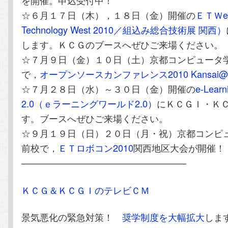
を開催。申込受付中！
☆６月１７日（木），１８日（金）開催の
ＥＴＷes
Technology West 2010／組込み総合技術展 関西）
します。ＫＣＧのブースへぜひご来場ください。
☆７月９日（金）１０日（土）京都コンピュータ
で，
オープンソースカンファレンス2010 Kansai@K
☆７月２８日（水）～３０日（金）開催の
e-Lear
2.0（ｅラーニングワールド2.0）
にＫＣＧＩ・Ｋ
す。ブースへぜひご来場ください。
☆９月１９日（日）２０日（月・祝）京都コンピ
前校で，
ＥＴロボコン2010
関西地区大会が開催！
——————————————————
ＫＣＧ＆ＫＣＧＩのテレビＣＭ
景気悪化の緊急対策！
奨学制度を大幅拡大
しま