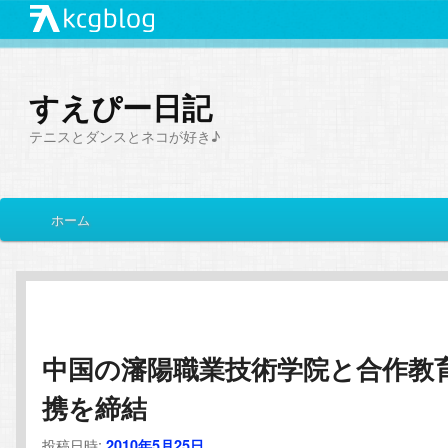
すえぴー日記
テニスとダンスとネコが好き♪
メ
ホーム
メ
サ
イ
ン
イ
ブ
メ
ニ
ン
コ
ュ
ー
中国の瀋陽職業技術学院と合作教
コ
ン
携を締結
ン
テ
投稿日時:
2010年5月25日