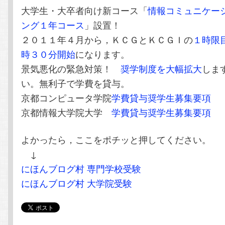
大学生・大卒者向け新コース「
情報コミュニケー
ング１年コース
」設置！
２０１１年４月から，ＫＣＧとＫＣＧＩの
１時限
時３０分開始
になります。
景気悪化の緊急対策！
奨学制度を大幅拡大
しま
い。無利子で学費を貸与。
京都コンピュータ学院
学費貸与奨学生募集要項
京都情報大学院大学
学費貸与奨学生募集要項
よかったら，ここをポチッと押してください。
↓
にほんブログ村 専門学校受験
にほんブログ村 大学院受験