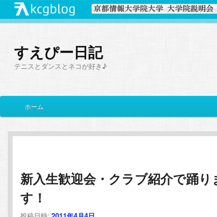
すえぴー日記
テニスとダンスとネコが好き♪
メ
ホーム
メ
サ
イ
ン
イ
ブ
メ
ニ
ン
コ
ュ
ー
新入生歓迎会・クラブ紹介で踊り
コ
ン
す！
ン
テ
投稿日時:
2011年4月4日