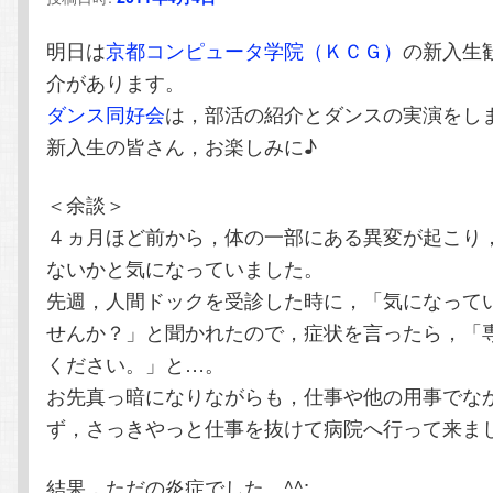
テ
ン
明日は
京都コンピュータ学院（ＫＣＧ）
の新入生
ン
ツ
介があります。
ダンス同好会
は，部活の紹介とダンスの実演をし
ツ
へ
新入生の皆さん，お楽しみに♪
へ
移
＜余談＞
４ヵ月ほど前から，体の一部にある異変が起こり
移
動
ないかと気になっていました。
動
先週，人間ドックを受診した時に，「気になって
せんか？」と聞かれたので，症状を言ったら，「
ください。」と…。
お先真っ暗になりながらも，仕事や他の用事でな
ず，さっきやっと仕事を抜けて病院へ行って来ま
結果，ただの炎症でした。^^;