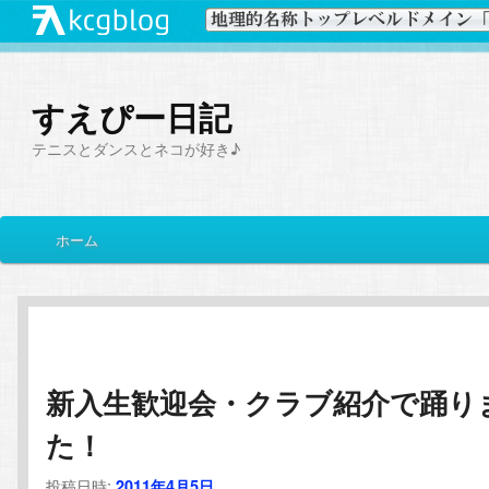
すえぴー日記
テニスとダンスとネコが好き♪
メ
ホーム
メ
サ
イ
ン
イ
ブ
メ
ニ
ン
コ
ュ
ー
新入生歓迎会・クラブ紹介で踊り
コ
ン
た！
ン
テ
投稿日時:
2011年4月5日