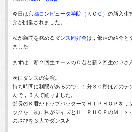
テ
ン
今日は
京都コンピュータ学院（ＫＣＧ）
の新入生
ン
ツ
介が開催されました。
ツ
へ
私が顧問を務める
ダンス同好会
は，部活の紹介と
ました！
へ
移
まずは，新２回生エースのＣ君と新２回生のＯさ
移
動
次にダンスの実演。
動
持ち時間に制限があるので，１分３０秒ほどのテ
んで，３人で踊りました。
部長のＫ君がトップバッターでＨＩＰＨＯＰを，
ックを，次に私がジャズとＨＩＰＨＯＰのＭｉｘ
のさびを３人でダンス♪