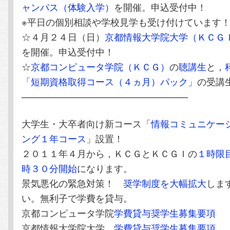
ャンパス（体験入学）
を開催。申込受付中！
※平日の個別相談や学校見学も受け付けています
☆４月２４日（日）
京都情報大学院大学（ＫＣＧ
を開催。申込受付中！
☆
京都コンピュータ学院（ＫＣＧ）
の
聴講生
と，
「短期資格取得コース（４ヵ月）パック」
の受講
——————————————————
大学生・大卒者向け新コース「
情報コミュニケー
ング１年コース
」設置！
２０１１年４月から，ＫＣＧとＫＣＧＩの
１時限
時３０分開始
になります。
景気悪化の緊急対策！
奨学制度を大幅拡大
しま
い。無利子で学費を貸与。
京都コンピュータ学院
学費貸与奨学生募集要項
京都情報大学院大学
学費貸与奨学生募集要項