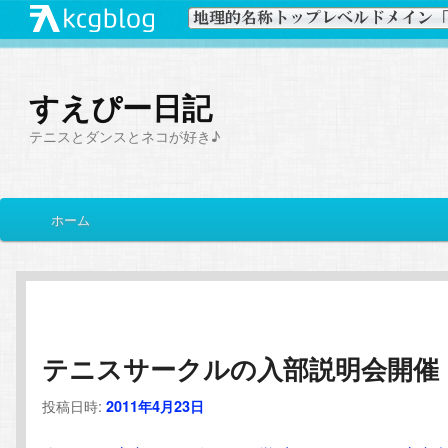
すえぴー日記
テニスとダンスとネコが好き♪
メ
ホーム
メ
サ
イ
ン
イ
ブ
メ
ニ
ン
コ
ュ
ー
テニスサークルの入部説明会開催
コ
ン
投稿日時:
2011年4月23日
ン
テ