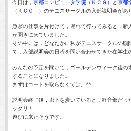
今日は，
京都コンピュータ学院（ＫＣＧ）
と
京都
テ
ン
（ＫＣＧＩ）
のテニスサークルの入部説明会があ
ン
ツ
急ぎの仕事を片付けて，遅れて行ってみると，新
が聞きに来ていました。
ツ
へ
その中には，どなたかに私がテニスサークルの顧
へ
移
て，入部説明会の日程を問い合わせてきた在学生
移
動
みんなの予定を聞いて，ゴールデンウィーク後の
することになりました。
動
まずはコートを取らなくては。^^
説明会終了後，廊下を歩いていると，軽音部だっ
ッタリ！
遊びに来たそうです。