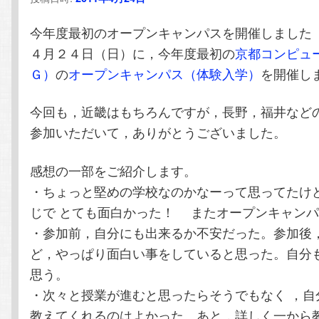
テ
ン
今年度最初のオープンキャンパスを開催しました
ン
ツ
４月２４日（日）に，今年度最初の
京都コンピュ
Ｇ）
の
オープンキャンパス（体験入学）
を開催し
ツ
へ
今回も，近畿はもちろんですが，長野，福井など
へ
移
参加いただいて，ありがとうございました。
移
動
感想の一部をご紹介します。
動
・ちょっと堅めの学校なのかなーって思ってたけど
じで とても面白かった！ またオープンキャン
・参加前，自分にも出来るか不安だった。参加後
ど，やっぱり面白い事をしていると思った。自分
思う。
・次々と授業が進むと思ったらそうでもなく ，自
教えてくれるのはよかった。あと，詳しく一から