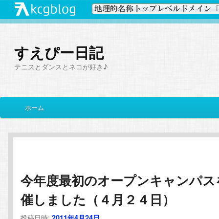
すえぴー日記
テニスとダンスとネコが好き♪
メ
ホーム
メ
サ
イ
ン
イ
ブ
メ
ニ
ン
コ
ュ
ー
今年度最初のオープンキャンパス
コ
ン
催しました（４月２４日）
ン
テ
投稿日時:
2011年4月24日