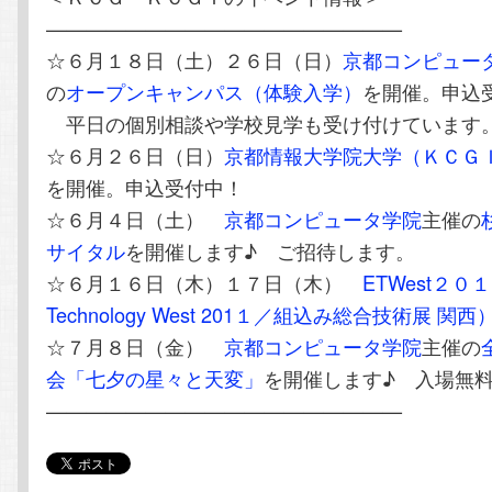
——————————————————
☆６月１８日（土）２６日（日）
京都コンピュー
の
オープンキャンパス（体験入学）
を開催。申込
平日の個別相談や学校見学も受け付けています
☆６月２６日（日）
京都情報大学院大学（ＫＣＧ
を開催。申込受付中！
☆６月４日（土）
京都コンピュータ学院
主催の
サイタル
を開催します♪ ご招待します。
☆６月１６日（木）１７日（木）
ETWest２０１
Technology West 201１／組込み総合技術展 関西
☆７月８日（金）
京都コンピュータ学院
主催の
会「七夕の星々と天変」
を開催します♪ 入場無
——————————————————