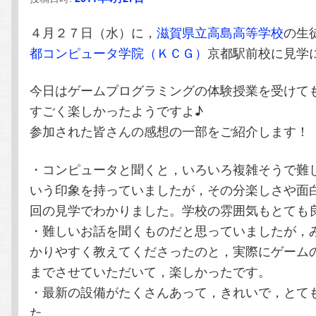
テ
ン
４月２７日（水）に，
滋賀県立高島高等学校
の生
ン
ツ
都コンピュータ学院（ＫＣＧ）
京都駅前校に見学
ツ
へ
今日はゲームプログラミングの体験授業を受けて
すごく楽しかったようですよ♪
へ
移
参加された皆さんの感想の一部をご紹介します！
移
動
・コンピュータと聞くと，いろいろ複雑そうで難
動
いう印象を持っていましたが，その分楽しさや面
回の見学でわかりました。学校の雰囲気もとても
・難しいお話を聞くものだと思っていましたが，
かりやすく教えてくださったのと，実際にゲーム
までさせていただいて，楽しかったです。
・最新の設備がたくさんあって，きれいで，とて
た。