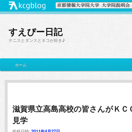
すえぴー日記
テニスとダンスとネコが好き♪
メ
ホーム
メ
サ
イ
ン
イ
ブ
メ
ニ
ン
コ
ュ
ー
滋賀県立高島高校の皆さんがＫＣ
コ
ン
見学
ン
テ
投稿日時:
2011年4月27日