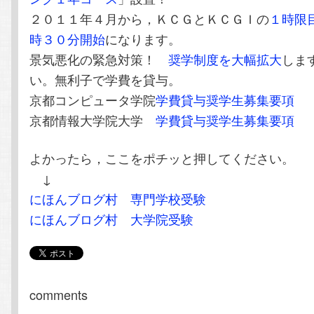
２０１１年４月から，ＫＣＧとＫＣＧＩの
１時限
時３０分開始
になります。
景気悪化の緊急対策！
奨学制度を大幅拡大
しま
い。無利子で学費を貸与。
京都コンピュータ学院
学費貸与奨学生募集要項
京都情報大学院大学
学費貸与奨学生募集要項
よかったら，ここをポチッと押してください。
↓
にほんブログ村 専門学校受験
にほんブログ村 大学院受験
comments