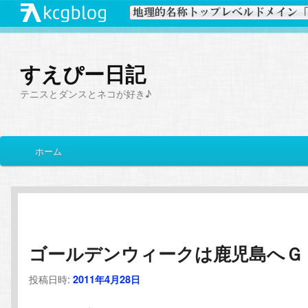
すえぴー日記
テニスとダンスとネコが好き♪
メ
ホーム
メ
サ
イ
ン
イ
ブ
メ
ニ
ン
コ
ュ
ー
ゴールデンウィークは鹿児島へＧ
コ
ン
投稿日時:
2011年4月28日
ン
テ