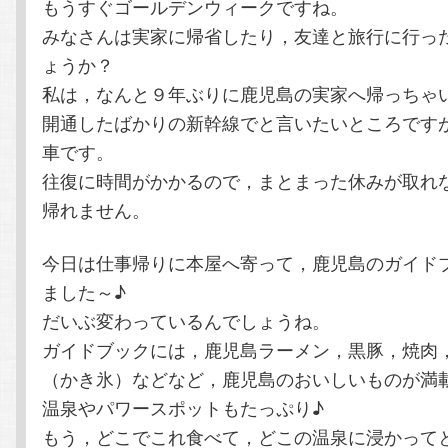
もうすぐゴールデンウィークですね。
テ
ン
みなさんは実家に帰省したり，友達と旅行に行っ
ょうか？
ン
ツ
私は，なんと９年ぶりに鹿児島の実家へ帰っちゃ
ツ
へ
開通したばかりの新幹線でと言いたいところです
車です。
へ
移
往復に時間がかかるので，まとまった休みが取れ
帰れません。
移
動
今日は仕事帰りに本屋へ寄って，鹿児島のガイド
動
ました～♪
だいぶ変わっているんでしょうね。
ガイドブックには，鹿児島ラーメン，黒豚，焼肉
（かき氷）などなど，鹿児島のおいしいものが満
温泉やパワースポットもたっぷり♪
もう，どこでこれ食べて，どこの温泉に浸かって