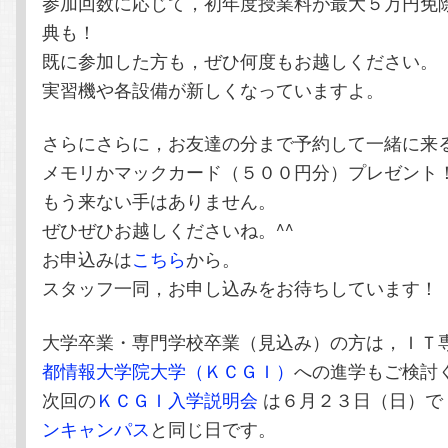
参加回数に応じて，初年度授業料が最大５万円免
典も！
既に参加した方も，ぜひ何度もお越しください。
実習機や各設備が新しくなっていますよ。
さらにさらに，お友達の分まで予約して一緒に来
メモリかマックカード（５００円分）プレゼント
もう来ない手はありません。
ぜひぜひお越しくださいね。^^
お申込みは
こちら
から。
スタッフ一同，お申し込みをお待ちしています！
大学卒業・専門学校卒業（見込み）の方は，ＩＴ
都情報大学院大学（ＫＣＧＩ）
への進学もご検討
次回の
ＫＣＧＩ入学説明会
は６月２３日（日）で
ンキャンパス
と同じ日です。