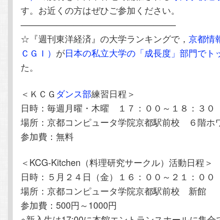
す。お近くの方はぜひご参加ください。
—————————————————–
☆『週刊東洋経済』の大学ランキングで，
京都情
ＣＧＩ）
が
日本の私立大学の「成長度」部門でト
た。
＜ＫＣＧ
ダンス部
練習日程＞
日時：毎週月曜・木曜 １７：００～１８：３０
場所：京都コンピュータ学院京都駅前校 ６階ホ
参加費：無料
＜KCG-Kitchen（料理研究サークル）活動日程＞
日時：５月２４日（金）１６：００～２１：００
場所：京都コンピュータ学院京都駅前校 新館
参加費：500円～1000円
※新入生は17:00に本館エントランスホールに集