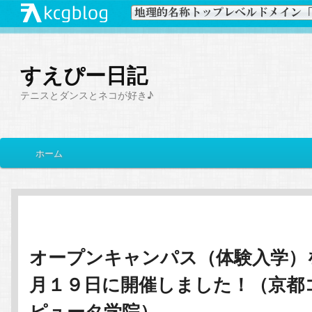
すえぴー日記
テニスとダンスとネコが好き♪
メ
ホーム
メ
サ
イ
ン
イ
ブ
メ
ニ
ン
コ
ュ
ー
オープンキャンパス（体験入学）
コ
ン
月１９日に開催しました！（京都
ン
テ
ピュータ学院）