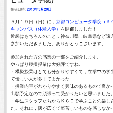
テ
ン
投稿日時:
2013年5月20日
ン
ツ
５月１９日（日）に，
京都コンピュータ学院（Ｋ
キャンパス（体験入学）
を開催しました！
ツ
へ
近畿はもちろんのこと，神奈川県，岐阜県など遠
へ
移
参加いただきました。ありがとうございます。
移
動
参加された方の感想の一部をご紹介します。
やっぱり模擬授業は大好評ですね。
動
・模擬授業はとても分かりやすくて，在学中の学
て優しい人が多くてよかった。
・授業内容がわかりやすく興味のあるもので良か
出願予定なので頑張って受かりたいと思いました
・学生スタッフたちからＫＣＧで学ぶことの楽し
た。それに，懐が広くて堅苦しいものを感じなか