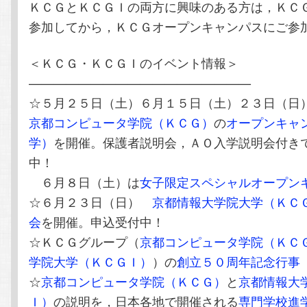
ＫＣＧとＫＣＧＩの両方に興味のある方は，ＫＣ
参加してから，ＫＣＧオープンキャンパスにご参
＜ＫＣＧ・ＫＣＧＩのイベント情報＞
——————————————————
☆５月２５日（土）６月１５日（土）２３日（
京都コンピュータ学院（ＫＣＧ）
の
オープンキャ
学）
を開催。保護者説明会，ＡＯ入学説明会付き
中！
６月８日（土）は
女子限定スペシャルオープン
☆６月２３日（日）
京都情報大学院大学（ＫＣ
会
を開催。申込受付中！
☆ＫＣＧグループ（
京都コンピュータ学院（ＫＣ
学院大学（ＫＣＧＩ）
）の
創立５０周年記念行事
☆
京都コンピュータ学院（ＫＣＧ）
と
京都情報大
Ｉ）
の説明を，日本各地で開催される
専門学校進