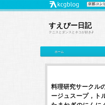
すえぴー日記
テニスとダンスとネコが好き♪
メ
ホーム
メ
サ
イ
ン
イ
ブ
メ
ニ
ン
コ
ュ
ー
料理研究サークル
コ
ン
ージュスープ，ト
ン
テ
たまねぎのにんに