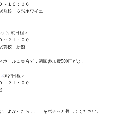
０～１８：３０
駅前校 ６階ホワイエ
クル）活動日程＞
０～２１：００
駅前校 新館
ンスホールに集合で，初回参加費500円だよ。
ル
練習日程＞
０～２１：００
番
す。よかったら，ここをポチッと押してください。