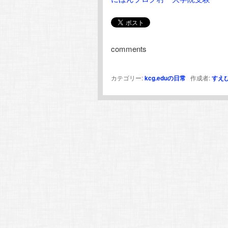
comments
カテゴリー:
kcg.eduの日常
作成者:
すえ