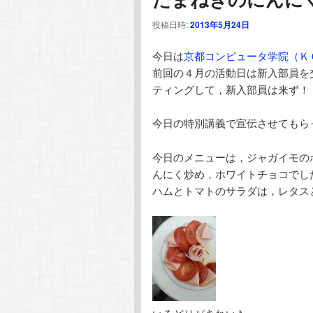
テ
ン
投稿日時:
2013年5月24日
ン
ツ
今日は
京都コンピュータ学院（Ｋ
前回の４月の活動日は新入部員を
ツ
へ
ティングして，新入部員は来ず！
へ
移
今日の特別講義で宣伝させてもら
移
動
今日のメニューは，ジャガイモの
んにく炒め，ホワイトチョコでし
動
ハムとトマトのサラダは，レタス