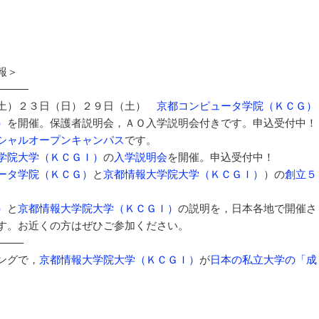
。
報＞
———
（土）２３日（日）２９日（土）
京都コンピュータ学院（ＫＣＧ）
）
を開催。保護者説明会，ＡＯ入学説明会付きです。申込受付中！
シャルオープンキャンパス
です。
学院大学（ＫＣＧＩ）
の
入学説明会
を開催。申込受付中！
ータ学院（ＫＣＧ）
と
京都情報大学院大学（ＫＣＧＩ）
）の
創立５
）
と
京都情報大学院大学（ＫＣＧＩ）
の説明を，日本各地で開催さ
す。お近くの方はぜひご参加ください。
——–
ングで，
京都情報大学院大学（ＫＣＧＩ）
が
日本の私立大学の「成
。