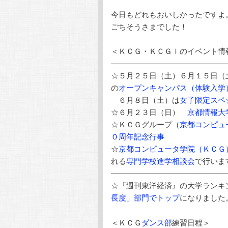
今日もどれもおいしかったですよ
ごちそうさまでした！
＜ＫＣＧ・ＫＣＧＩのイベント情
———————————————
☆５月２５日（土）６月１５日
の
オープンキャンパス（体験入学
６月８日（土）は
女子限定スペ
☆６月２３日（日）
京都情報大
☆ＫＣＧグループ（
京都コンピュ
０周年記念行事
☆
京都コンピュータ学院（ＫＣＧ
れる
専門学校進学相談会
で行いま
———————————————
☆『週刊東洋経済』の大学ランキ
長度」部門でトップ
になりました
＜ＫＣＧ
ダンス部
練習日程＞