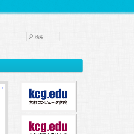
検
索
→