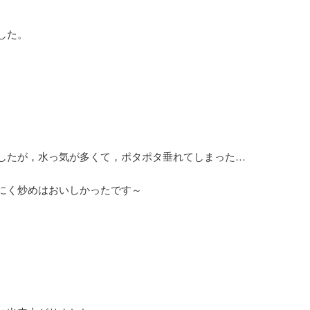
した。
したが，水っ気が多くて，ポタポタ垂れてしまった…
にく炒めはおいしかったです～