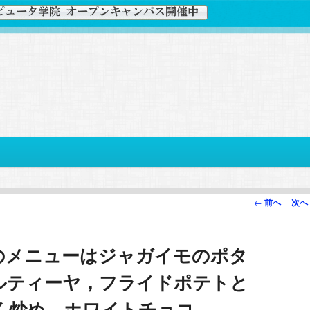
投
←
前へ
次へ
稿
ナ
のメニューはジャガイモのポタ
ビ
ゲ
ルティーヤ，フライドポテトと
ー
シ
く炒め，ホワイトチョコ