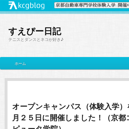
すえぴー日記
テニスとダンスとネコが好き♪
メ
ホーム
メ
サ
イ
ン
イ
ブ
メ
ニ
ン
コ
ュ
ー
オープンキャンパス（体験入学）
コ
ン
月２５日に開催しました！（京都
ン
テ
ピュータ学院）