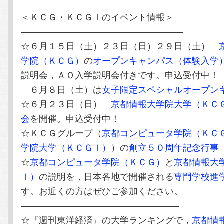
＜ＫＣＧ・ＫＣＧＩのイベント情報＞
——————————————————
☆６月１５日（土）２３日（日）２９日（土）
学院（ＫＣＧ）
の
オープンキャンパス（体験入学
説明会，ＡＯ入学説明会付きです。申込受付中！
６月８日（土）は
女子限定スペシャルオープン
☆６月２３日（日）
京都情報大学院大学（ＫＣ
会
を開催。申込受付中！
☆ＫＣＧグループ（
京都コンピュータ学院（ＫＣ
学院大学（ＫＣＧＩ）
）の
創立５０周年記念行事
☆
京都コンピュータ学院（ＫＣＧ）
と
京都情報大
Ｉ）
の説明を，日本各地で開催される
専門学校進
す。お近くの方はぜひご参加ください。
—————————————————–
☆『週刊東洋経済』の大学ランキングで，
京都情