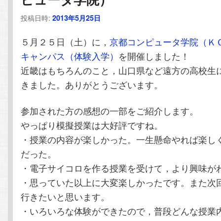
テ
ン
投稿日時:
2013年5月25日
ン
ツ
５月２５日（土）に，
京都コンピュータ学院（Ｋ
キャンパス（体験入学）
を開催しました！
ツ
へ
近畿はもちろんのこと，山口県など遠方の高校生
へ
移
きました。ありがとうございます。
移
動
参加された方の感想の一部をご紹介します。
やっぱり模擬授業は大好評ですね。
動
・授業の内容が楽しかった。一生懸命やれば楽し
だった。
・電子サイコロを作る授業を受けて，より興味が
・思っていた以上に大変楽しかったです。また次
行きたいと思います。
・いろいろな体験ができたので，普段どんな授業