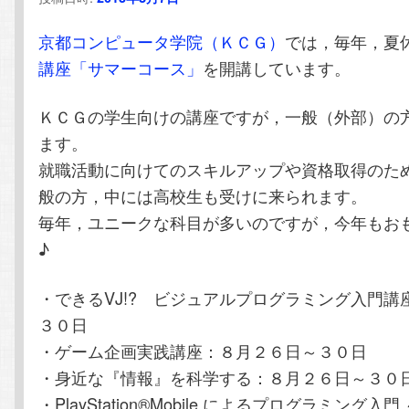
テ
ン
京都コンピュータ学院（ＫＣＧ）
では，毎年，夏
ン
ツ
講座「サマーコース」
を開講しています。
ツ
へ
ＫＣＧの学生向けの講座ですが，一般（外部）の
ます。
へ
移
就職活動に向けてのスキルアップや資格取得のた
般の方，中には高校生も受けに来られます。
移
動
毎年，ユニークな科目が多いのですが，今年もお
動
♪
・できるVJ!? ビジュアルプログラミング入門講
３０日
・ゲーム企画実践講座：８月２６日～３０日
・身近な『情報』を科学する：８月２６日～３０
・PlayStation®Mobile によるプログラミング入門