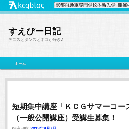
すえぴー日記
テニスとダンスとネコが好き♪
メ
ホーム
メ
サ
イ
ン
イ
ブ
メ
ニ
ン
コ
ュ
ー
短期集中講座「ＫＣＧサマーコー
コ
ン
（一般公開講座）受講生募集！
ン
テ
投稿日時:
2013年8月7日