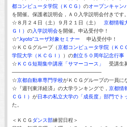
都コンピュータ学院（ＫＣＧ）
の
オープンキャン
を開催。保護者説明会，ＡＯ入学説明会付きです
☆８月２４日（土）９月２１日（土）
京都情報
ＧＩ）
の
入学説明会
を開催。申込受付中！
☆
“.kyoto”ユーザ対象セミナー
申込受付中！
☆ＫＣＧグループ（
京都コンピュータ学院（ＫＣ
学院大学（ＫＣＧＩ）
）の
創立５０周年記念行事
☆
ＫＣＧ短期集中講座「サマーコース」
受講生
—————————————————–
☆
京都自動車専門学校
がＫＣＧグループの一員に
☆『週刊東洋経済』の大学ランキングで，
京都情
ＣＧＩ）
が
日本の私立大学の「成長度」部門でト
た。
＜ＫＣＧ
ダンス部
練習日程＞