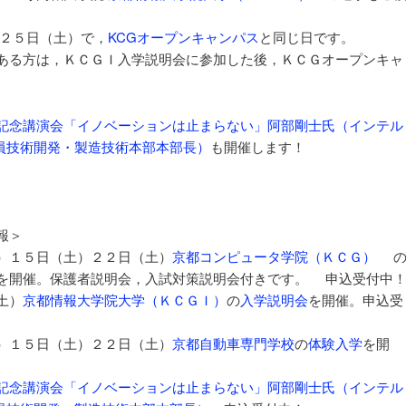
２５日（土）で，
KCGオープンキャンパス
と同じ日です。
ある方は，ＫＣＧＩ入学説明会に参加した後，ＫＣＧオープンキャ
記念講演会「イノベーションは止まらない」阿部剛士氏（インテル
役員技術開発・製造技術本部本部長）
も開催します！
報＞
）１５日（土）２２日（土）
京都コンピュータ学院（ＫＣＧ）
を開催。保護者説明会，入試対策説明会付きです。 申込受付中
土）
京都情報大学院大学（ＫＣＧＩ）
の
入学説明会
を開催。申込受
）１５日（土）２２日（土）
京都自動車専門学校
の
体験入学
を開
記念講演会「イノベーションは止まらない」阿部剛士氏（インテル