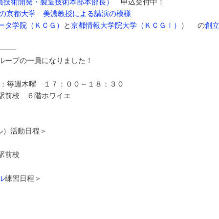
役員技術開発・製造技術本部本部長）
申込受付中！
典の京都大学 美濃教授による講演の模様
ータ学院（ＫＣＧ）
と
京都情報大学院大学（ＫＣＧＩ）
） の
創
——–
ループの一員になりました！
時：毎週木曜 １７：００～１８：３０
駅前校 ６階ホワイエ
クル）活動日程＞
駅前校
ル
練習日程＞