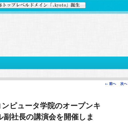
投
←
前へ
次へ
稿
ナ
コンピュータ学院のオープンキ
ビ
ゲ
ル副社長の講演会を開催しま
ー
シ