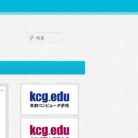
検
索
→