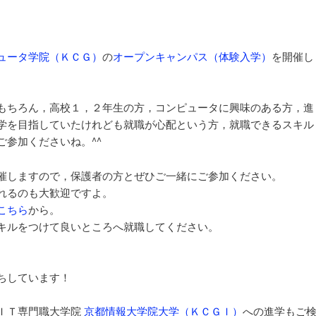
ョ
ン
ュータ学院（ＫＣＧ）
の
オープンキャンパス（体験入学）
を開催し
もちろん，高校１，２年生の方，コンピュータに興味のある方，進
学を目指していたけれども就職が心配という方，就職できるスキル
ご参加くださいね。^^
催しますので，保護者の方とぜひご一緒にご参加ください。
れるのも大歓迎ですよ。
こちら
から。
キルをつけて良いところへ就職してください。
ちしています！
ＩＴ専門職大学院
京都情報大学院大学（ＫＣＧＩ）
への進学もご