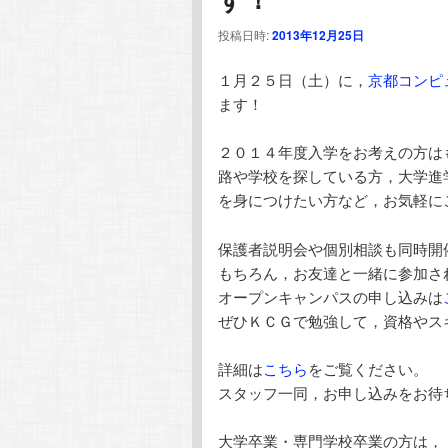
テ
ン
投稿日時:
2013年12月25日
ン
ツ
１月２５日（土）に，
京都コンピ
ます！
ツ
へ
２０１４年度入学をお考えの方は
へ
移
路や学校を探している方，大学進
を身につけたい方など，お気軽に
移
動
保護者説明会や個別相談も同時開
動
もちろん，お友達と一緒に参加さ
オープンキャンパスの申し込みは
ぜひＫＣＧで勉強して，資格やス
詳細は
こちら
をご覧ください。
スタッフ一同，お申し込みをお待
大学卒業・専門学校卒業の方は，