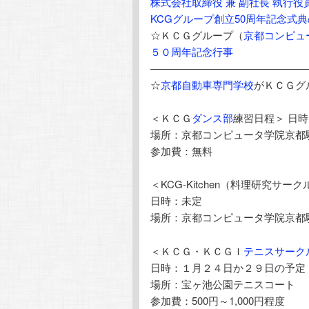
株式会社取締役 兼 副社長 執行
KCGグループ創立50周年記念式
☆ＫＣＧグループ（
京都コンピュ
５０周年記念行事
———————————————
☆
京都自動車専門学校
がＫＣＧグ
＜ＫＣＧ
ダンス部
練習日程＞ 日
場所：京都コンピュータ学院京都
参加費：無料
＜KCG-Kitchen（料理研究サー
日時：未定
場所：京都コンピュータ学院京都
＜ＫＣＧ・ＫＣＧＩ
テニスサーク
日時：１月２４日か２９日の予定
場所：宝ヶ池公園テニスコート
参加費：500円～1,000円程度