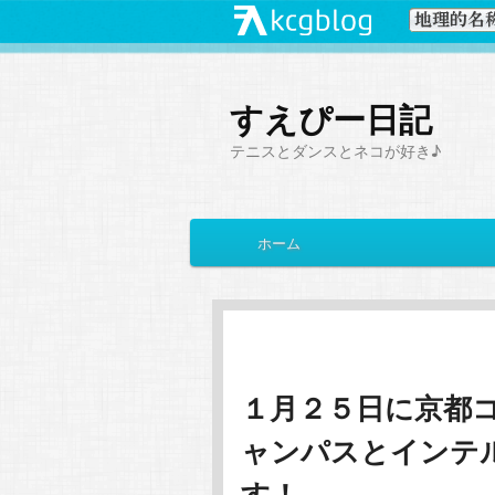
すえぴー日記
テニスとダンスとネコが好き♪
メ
ホーム
メ
サ
イ
ン
イ
ブ
メ
ニ
ン
コ
ュ
ー
１月２５日に京都
コ
ン
ャンパスとインテ
ン
テ
す！