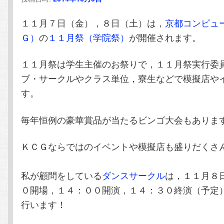
テ
ン
１１月７日（金），８日（土）は，
京都コンピュ
ン
ツ
Ｇ）
の
１１月祭（学院祭）
が開催されます。
ツ
へ
１１月祭は学生主催のお祭りで，１１月祭実行委
ブ・サークルやクラス単位，寮生などで模擬店や
へ
移
す。
移
動
毎年恒例の豪華賞品が当たるビンゴ大会もありま
動
ＫＣＧならではのイベントや模擬店も盛りだくさ
私が顧問をしている
ダンスサークル
は，１１月８
０開場，１４：００開演，１４：３０終演（予定
行います！