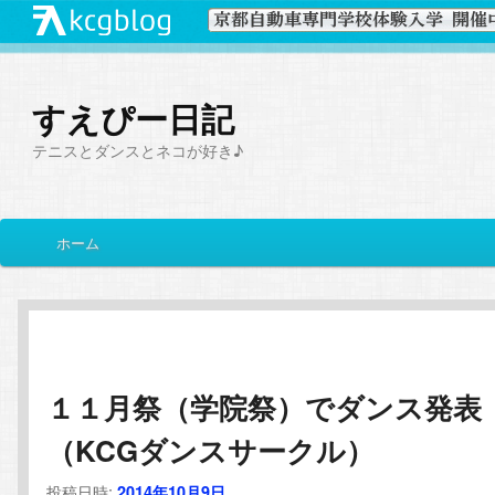
すえぴー日記
テニスとダンスとネコが好き♪
メ
ホーム
メ
サ
イ
ン
イ
ブ
メ
ニ
ン
コ
ュ
ー
１１月祭（学院祭）でダンス発表
コ
ン
（KCGダンスサークル）
ン
テ
投稿日時:
2014年10月9日