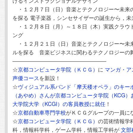
けるインストラクショナルデザイン
・１２月７日（日）音楽とテクノロジー〜未来
を探る 電子楽器，シンセサイザーの誕生から，未
・１２月８日（月）～１８日（木）実践クラウ
ング
・１２月２１日（日）音楽とテクノロジー〜未
ルを探る 音楽ビジネスに関わるテクノロジーの
—————————————————–
☆
京都コンピュータ学院（ＫＣＧ）
に
マンガ・ア
声優コース
を新設！
☆
ヴィジュアル系バンド「摩天楼オペラ」のキー
（あやめ）さんが京都コンピュータ学院（KCG）
大学院大学（KCGI）の客員教授に就任
！
☆
京都自動車専門学校
がＫＣＧグループの一員に
☆
京都コンピュータ学院（ＫＣＧ）
の芸術情報学
科，情報科学科，ゲーム学科，情報工学科が
文部