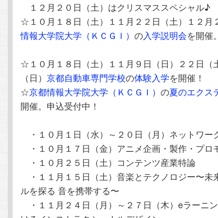
１２月２０日（土）はクリスマススペシャル♪
☆１０月１８日（土）１１月２２日（土）１２月
情報大学院大学（ＫＣＧＩ）
の
入学説明会
を開催
☆１０月１８日（土）１１月９日（日）２２日（
（日）
京都自動車専門学校
の
体験入学
を開催！
☆
京都情報大学院大学（ＫＣＧＩ）
の
夏のエクス
開催。申込受付中！
・１０月１日（水）～２０日（月）ネットワー
・１０月１７日（金）アニメ企画・製作・プロ
・１０月２５日（土）コンテンツ産業特論
・１１月１５日（土）音楽とテクノロジー〜未
ルを探る 音を携帯する〜
・１１月２４日（月）～２７日（木）eラーニン