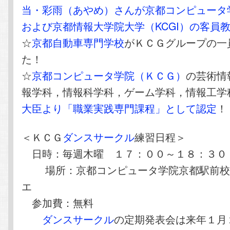
当・彩雨（あやめ）さんが京都コンピュータ学
および京都情報大学院大学（KCGI）の客員
☆
京都自動車専門学校
がＫＣＧグループの一
た！
☆
京都コンピュータ学院（ＫＣＧ）
の芸術情
報学科，情報科学科，ゲーム学科，情報工学
大臣より「職業実践専門課程」として認定
！
＜ＫＣＧ
ダンスサークル
練習日程＞
日時：毎週木曜 １７：００～１８：３０
場所：京都コンピュータ学院京都駅前校
エ
参加費：無料
ダンスサークル
の定期発表会は来年１月