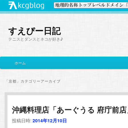
すえぴー日記
テニスとダンスとネコが好き♪
メ
ホーム
メ
サ
イ
ン
イ
ブ
メ
「
京都
」カテゴリーアーカイブ
ニ
ン
コ
ュ
ー
コ
ン
沖縄料理店「あーぐうる 府庁前店
ン
テ
投稿日時:
2014年12月10日