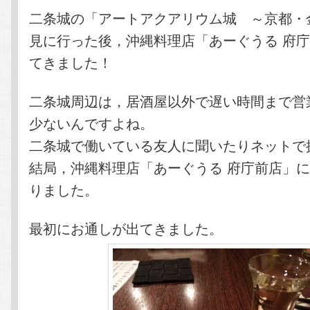
テ
ン
二条城の「アートアクアリウム城 ～京都・
見に行った後，沖縄料理店「あーぐうる 府
ン
ツ
てきました！
ツ
へ
二条城周辺は，居酒屋以外で遅い時間まで営
へ
移
少ないんですよね。
二条城で働いている友人に聞いたりネットで
移
動
結局，沖縄料理店「あーぐうる 府庁前店」
動
りました。
最初にお通しが出てきました。