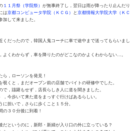
の
１１月祭（学院祭）
が無事終了し，翌日は雨が降ったり止んだり
には
京都コンピュータ学院（ＫＣＧ）
と
京都情報大学院大学（ＫＣ
参加して来ました。
近くだったので，韓国人鬼コーチに車で途中まで送ってもらいまし
，よくわからず，車を降りたのがどこなのかよくわからない…。
たら，ローソンを発見！
を覗くと，まだオープン前の店舗でバイトの研修中でした。
ので，躊躇もせず，店長らしき人に道を聞きました。
），今歩いて来た道をまっすぐ行けばあるらしい。
うに担いで，さらに歩くこと１５分。
間の３０分後に到着！
後だというのに，新郎・新婦が入り口の外に立っている？