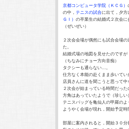
京都コンピュータ学院（ＫＣＧ）
テ
ン
の中，
テニスの試合
に出て，夕方
ＧＩ）
の卒業生の結婚式２次会に
ン
ツ
（ぜいぜい）
ツ
へ
２次会会場が偶然にも試合会場の
た。
へ
移
結婚式場の地図を見せたのですが
（ちなみにチョー方向音痴）
移
動
タクシーも通らない…。
仕方なく本能の赴くまま歩いてい
動
店員さんに道を聞こうと思って中
２次会が始まっている時間だった
方角はあっていたようで（珍しい
テニスバッグを亀仙人の甲羅のよ
ようやく会場が現れ，開始予定時
部屋に案内されると，開始３０分