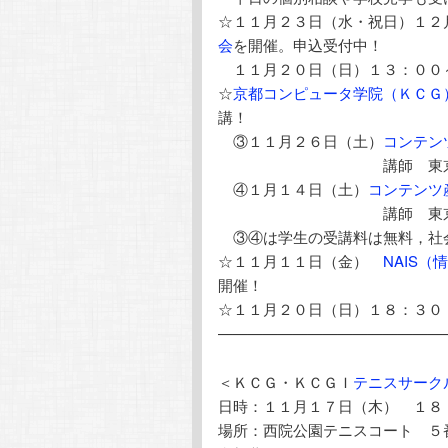
☆１１月２３日（水・祝日）１２
会
を開催。申込受付中！
１１月２０日（日）１３：００
☆
京都コンピュータ学院（ＫＣＧ
講！
③１１月２６日（土）
コンテン
講師 東京工業大学 特
④１月１４日（土）
コンテンツ
講師 東京大学 特任講
③④は学生の受講料は無料，社会人
☆１１月１１日（金）
NAIS
開催！
☆１１月２０日（日）１８：３０ 
———————————————
＜ＫＣＧ・ＫＣＧＩ
テニスサーク
日時：１１月１７日（木） １８
場所：西院公園テニスコート ５