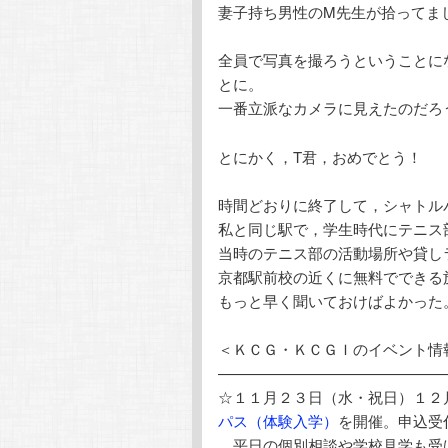
妻子持ち男性のM先生が拾ってま
全員で写真を撮ろうということに
とに。
一番立派なカメラに見えたのだろ
とにかく，T君，おめでとう！
時間どおりに終了して，シャトル
私と同じ駅で，学生時代にテニス
当時のテニス部の活動場所や貸し
京都駅前校の近くに無料でできる
もっと早く聞いておけばよかった
＜ＫＣＧ・ＫＣＧＩのイベント情
———————————————
☆１１月２３日（水・祝日）１２
パス（体験入学）
を開催。申込受
平日の個別相談や学校見学も受