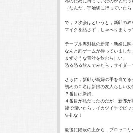
私のために待っていたのかと思っ
（なんだ，宇治駅に行っていたら
で，２次会はというと，新郎の独
マイクを話さず，しゃべりまくっ
テーブル席対抗の新郎・新婦に関
なんと罰ゲームが待っていました
まずそうな青汁を飲むらしい。
恐る恐る飲んでみたら，サイダー
さらに，新郎が新婦の手を当てる
初めの２名は新婦の友人らしい女
３番目は新婦。
４番目が私だったのだが，新郎が
後で聞いたら，イカツイ手でビッ
失礼な！
最後に階段の上から，ブロッコリ