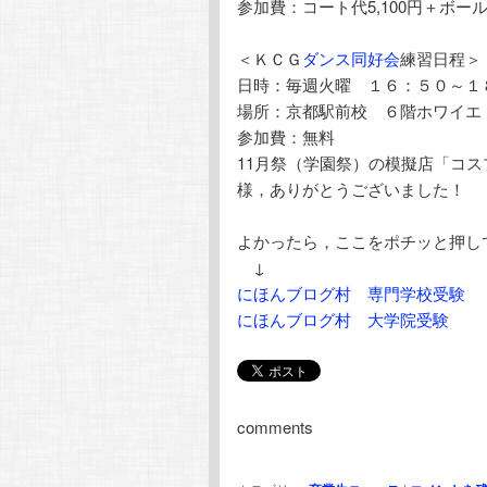
参加費：コート代5,100円＋ボ
＜ＫＣＧ
ダンス同好会
練習日程＞
日時：毎週火曜 １６：５０～１
場所：京都駅前校 ６階ホワイエ
参加費：無料
11月祭（学園祭）の模擬店「コ
様，ありがとうございました！
よかったら，ここをポチッと押し
↓
にほんブログ村 専門学校受験
にほんブログ村 大学院受験
comments