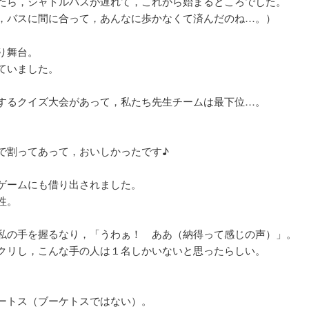
たら，シャトルバスが遅れて，これから始まるところでした。
，バスに間に合って，あんなに歩かなくて済んだのね…。）
り舞台。
ていました。
するクイズ大会があって，私たち先生チームは最下位…。
。
で割ってあって，おいしかったです♪
ゲームにも借り出されました。
性。
私の手を握るなり，「うわぁ！ ああ（納得って感じの声）」。
クリし，こんな手の人は１名しかいないと思ったらしい。
ートス（ブーケトスではない）。