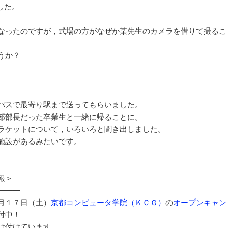
した。
なったのですが，式場の方がなぜか某先生のカメラを借りて撮るこ
うか？
バスで最寄り駅まで送ってもらいました。
部部長だった卒業生と一緒に帰ることに。
ラケットについて，いろいろと聞き出しました。
施設があるみたいです。
。
報＞
———
月１７日（土）
京都コンピュータ学院（ＫＣＧ）
の
オープンキャン
付中！
け付けています。