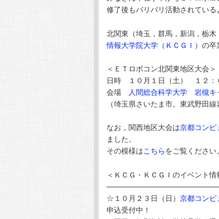
修了後もバリバリ活動されている
北関東（埼玉，群馬，新潟，栃木
情報大学院大学（ＫＣＧＩ）
の卒
＜ＥＴロボコン北関東地区大会＞
日時 １０月１日（土） １２：
会場
人間総合科学大学 岩槻キ
（埼玉県さいたま市。東武野田線
なお，関西地区大会は
京都コンピ
ました。
その模様は
こちら
をご覧ください
＜ＫＣＧ・ＫＣＧＩのイベント情
———————————————
☆１０月２３日（日）
京都コンピ
申込受付中！