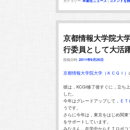
カテゴリー:
卒業生ニュース
|
コメントを
京都情報大学院大
行委員として大活
投稿日時:
2011年9月26日
京都情報大学院大学（ＫＣＧＩ）
彼は，KCGI修了後すぐに，立
した。
今年はグレードアップして，
ＥＴ
うです。
さらに今年は，東京をはじめ関東
をサポートしています。
みなさん，在学中からＥＴロボコ