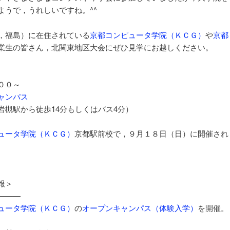
ようで，うれしいですね。^^
，福島）に在住されている
京都コンピュータ学院（ＫＣＧ）
や
京都
業生の皆さん，北関東地区大会にぜひ見学にお越しください。
００～
ャンパス
岩槻駅から徒歩14分もしくはバス4分）
ュータ学院（ＫＣＧ）
京都駅前校で，９月１８日（日）に開催され
。
報＞
———
ュータ学院（ＫＣＧ）
の
オープンキャンパス（体験入学）
を開催。