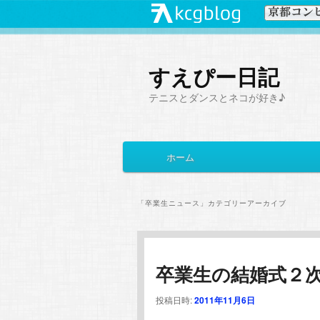
すえぴー日記
テニスとダンスとネコが好き♪
メ
ホーム
メ
サ
イ
ン
イ
ブ
メ
「
卒業生ニュース
」カテゴリーアーカイブ
ニ
ン
コ
ュ
ー
コ
ン
卒業生の結婚式２
ン
テ
投稿日時:
2011年11月6日