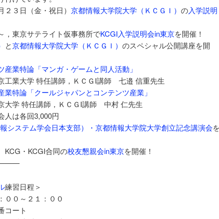
月２３日（金・祝日）
京都情報大学院大学（ＫＣＧＩ）
の
入学説明
～，東京サテライト仮事務所で
KCGI入学説明会in東京
を開催！
）
と
京都情報大学院大学（ＫＣＧＩ）
のスペシャル公開講座を開
ツ産業特論「マンガ・ゲームと同人活動」
任講師，ＫＣＧI講師 七邉 信重先生
産業特論「クールジャパンとコンテンツ産業」
師，ＫＣＧI講師 中村 仁先生
は各回3,000円
（情報システム学会日本支部）・京都情報大学院大学創立記念講演会
KCG・KCGI合同の
校友懇親会in東京
を開催！
———
ル
練習日程＞
：００～２１：００
番コート