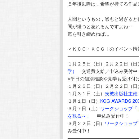
５年後以降は，希望が持てる作品
人間というもの，喉もと過ぎると
間が経つと忘れるんですよね～
気を引き締めねば…
＜ＫＣＧ・ＫＣＧＩのイベント情
———————————————
１月２５日（日）２月２２日（日
学）
交通費支給／申込み受付中
※平日の個別相談や見学も受け付
１月２５日（日）２月２２日（日
１月３１日（土）
実教出版社主催
３月１日（日）
KCG AWARDS 20
３月７日（土）
ワークショップ「
を観る～」
申込み受付中！
３月２２日（日）
ワークショップ
み受付中！
———————————————