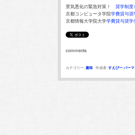
景気悪化の緊急対策！
奨学制度
京都コンピュータ学院
学費貸与奨
京都情報大学院大学
学費貸与奨学
comments
カテゴリー:
趣味
作成者:
すえぴー
パーマ