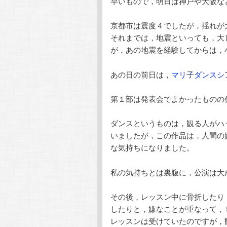
早いもので，明日は神戸や大阪な
テ
ン
京都市は震度４でしたが，揺れが
ン
ツ
それまでは，地震といっても，大
が，あの地震を経験してからは，
ツ
へ
あの日の前日は，
マリ子ダンスシ
へ
移
第１部は発表会でよかったものの
移
動
ダンスというものは，観る人がハ
動
いましたが，この作品は，人間の
な気持ちになりました。
私の気持ちとは裏腹に，公演は大
その後，レッスン中に骨折したり
したりと，嫌なことが重なって，
レッスンは受けていたのですが，