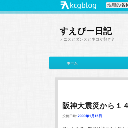
すえぴー日記
テニスとダンスとネコが好き♪
メ
ホーム
メ
サ
イ
ン
イ
ブ
メ
ニ
ン
コ
ュ
ー
阪神大震災から１
コ
ン
投稿日時:
2009年1月16日
ン
テ