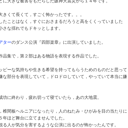
どに大きな被害をもたらした阪神大震災から１４年です。
ョ
ン
大きくて長くて，すごく怖かったです。。。
したことはなく，すぐにおさまるだろうと高をくくっていました
小さな揺れでもドキッとします。
アター
のダンス公演『四部楽章』に出演していました。
作品集で，第２部はある物語を表現する作品でした。
ッピーな気持ちや生きる希望を持ってもらうためのものだと思って
嫌な部分を表現していて，ドロドロしていて，やっていて本当に嫌
成功に終わり，疲れ切って寝ていたら，あの大地震。
，椎間板ヘルニアになったり，人のねたみ・ひがみを目の当たりに
５年ほど舞台に立てませんでした。
観る人が気分を害するような公演に出るのが怖かったんです。