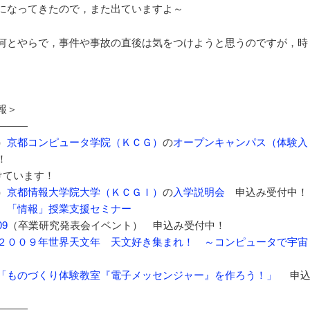
になってきたので，また出ていますよ～
何とやらで，事件や事故の直後は気をつけようと思うのですが，時
報＞
———
）
京都コンピュータ学院（ＫＣＧ）
の
オープンキャンパス（体験入
！
けています！
）
京都情報大学院大学（ＫＣＧＩ）
の
入学説明会
申込み受付中！
 「情報」授業支援セミナー
09
（卒業研究発表会イベント） 申込み受付中！
２００９年世界天文年 天文好き集まれ！ ～コンピュータで宇宙
「ものづくり体験教室『電子メッセンジャー』を作ろう！」
申
———