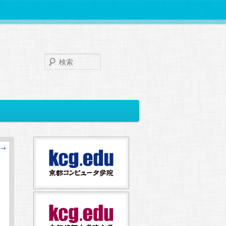
検
索
→