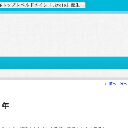
投
←
前へ
次へ
稿
ナ
４年
ビ
ゲ
ー
シ