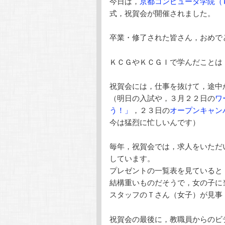
今日は，
京都コンピュータ学院（
テ
ン
式，祝賀会が開催されました。
ン
ツ
卒業・修了された皆さん，おめで
ツ
へ
ＫＣＧやＫＣＧＩで学んだことは
へ
移
祝賀会には，仕事を抜けて，途中
（明日の入試や，３月２２日の
ワ
移
動
う！」
，２３日の
オープンキャン
今は猛烈に忙しいんです）
動
毎年，祝賀会では，求人をいただ
しています。
プレゼントの一覧表を見ていると
結構重いものだそうで，女の子に
スタッフのＴさん（女子）が見事
祝賀会の最後に，教職員からのビ