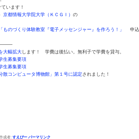
けています！
）
京都情報大学院大学（ＫＣＧＩ）
の
「ものづくり体験教室『電子メッセンジャー』を作ろう！」
申
———
を大幅拡大
します！ 学費は後払い。無利子で学費を貸与。
学生募集要項
学生募集要項
分散コンピュータ博物館」第１号に認定
されました！
作成者:
すえぴー
パーマリンク