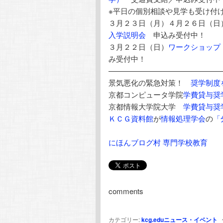
※平日の個別相談や見学も受け付
３月２３日（月）４月２６日（日
入学説明会
申込み受付中！
３月２２日（日）
ワークショップ
み受付中！
———————————————
景気悪化の緊急対策！
奨学制度
京都コンピュータ学院
学費貸与奨
京都情報大学院大学
学費貸与奨
ＫＣＧ資料館
が
情報処理学会
の
「
にほんブログ村 専門学校教育
comments
カテゴリー:
kcg.eduニュース・イベント