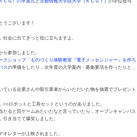
ＫＣＧ）の卒業式
と
京都情報大学院大学（ＫＣＧＩ）
の学位授与
ョ
ン
とうございます！
，社会に出てきっと役に立ちますよ。
から参加しました。
ークショップ「ものづくり体験教室『電子メッセンジャー』を作ろ
パス
の準備をしたり，次年度の入学案内・募集要項を作ったりと，
いている企業さんや取引業者からいただいた物を抽選でプレゼント
，○○ロボットと工具セットというのがありました。
当たると罰ゲームみたいだなと言っていたら，オープンキャンパス
，引き当てて爆笑しました。
デオレターが上映されました。