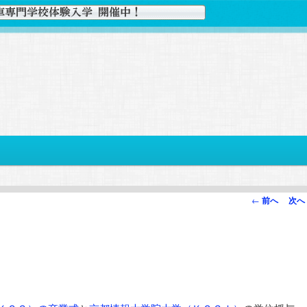
投
←
前へ
次へ
稿
ナ
ビ
ゲ
ー
シ