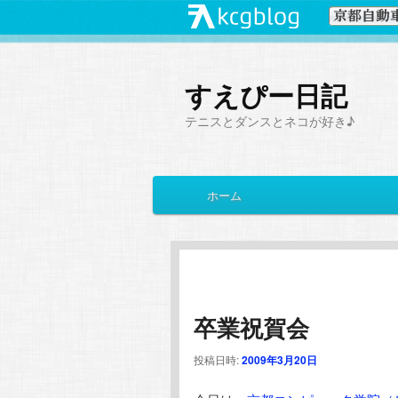
すえぴー日記
テニスとダンスとネコが好き♪
メ
ホーム
メ
サ
イ
ン
イ
ブ
メ
ニ
ン
コ
ュ
ー
卒業祝賀会
コ
ン
投稿日時:
2009年3月20日
ン
テ