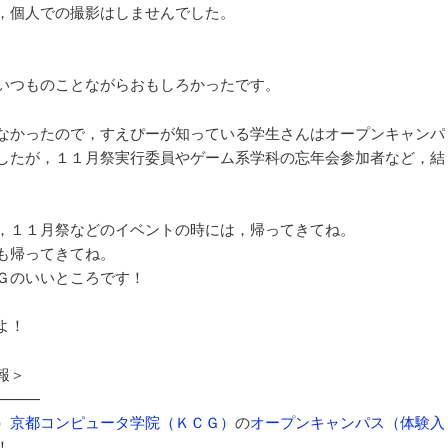
，個人での撮影はしませんでした。
いつものことながらおもしろかったです。
なかったので，すえぴーが知っている学生さんはオープンキャンパ
したが，１１月祭実行委員やゲーム系学科の忘年会参加者など，結
，１１月祭などのイベントの時には，帰ってきてね。
も帰ってきてね。
Ｇのいいところです！
よ！
報＞
———
）
京都コンピュータ学院（ＫＣＧ）
の
オープンキャンパス（体験入
！