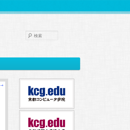
検
索
→