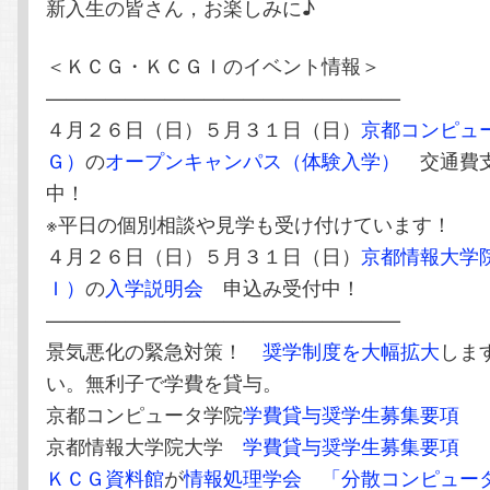
新入生の皆さん，お楽しみに♪
＜ＫＣＧ・ＫＣＧＩのイベント情報＞
——————————————————
４月２６日（日）５月３１日（日）
京都コンピュ
Ｇ）
の
オープンキャンパス（体験入学）
交通費支
中！
※平日の個別相談や見学も受け付けています！
４月２６日（日）５月３１日（日）
京都情報大学
Ｉ）
の
入学説明会
申込み受付中！
——————————————————
景気悪化の緊急対策！
奨学制度を大幅拡大
しま
い。無利子で学費を貸与。
京都コンピュータ学院
学費貸与奨学生募集要項
京都情報大学院大学
学費貸与奨学生募集要項
ＫＣＧ資料館
が
情報処理学会
「分散コンピュー