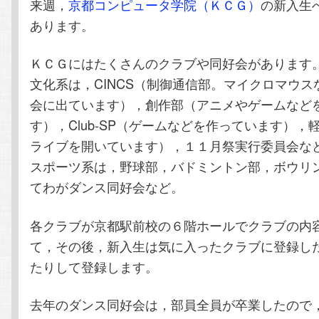
来週，
京都コンピュータ学院（ＫＣＧ）
の新入生
テ
ン
あります。
ン
ツ
ＫＣＧにはたくさんのクラブや同好会があります
文化系は，CINCS（制御通信部。マイクロマウス
ツ
へ
会に出ています），創作部（アニメやゲームなど
へ
移
す），Club-SP（ゲームなどを作っています），
ライブを開いています），１１月祭実行委員会な
移
動
スポーツ系は，野球部，バドミントン部，ボウリ
てわがダンス同好会など。
動
各クラブが京都駅前校の６階ホールでクラブの内
て，その後，新入生は気に入ったクラブに登録し
たりして登録します。
去年のダンス同好会は，部員全員が卒業したので