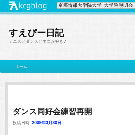
すえぴー日記
テニスとダンスとネコが好き♪
メ
ホーム
メ
サ
イ
ン
イ
ブ
メ
ニ
ン
コ
ュ
ー
ダンス同好会練習再開
コ
ン
投稿日時:
2009年3月30日
ン
テ