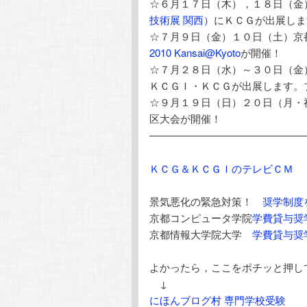
☆６月１７日（木），１８日（金
技術展 関西）
にＫＣＧが出展しま
☆７月９日（金）１０日（土）京
2010 Kansai@Kyoto
が開催！
☆７月２８日（水）～３０日（金
ＫＣＧＩ・ＫＣＧが出展します。
☆９月１９日（日）２０日（月・
区大会が開催！
———————————————
ＫＣＧ＆ＫＣＧＩのテレビＣＭ
景気悪化の緊急対策！
奨学制度
京都コンピュータ学院
学費貸与奨
京都情報大学院大学
学費貸与奨
よかったら，ここをポチッと押し
↓
にほんブログ村 専門学校受験