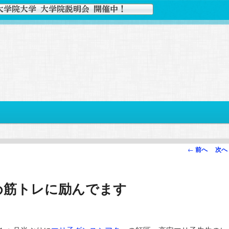
投
←
前へ
次へ
稿
ナ
め筋トレに励んでます
ビ
ゲ
ー
シ