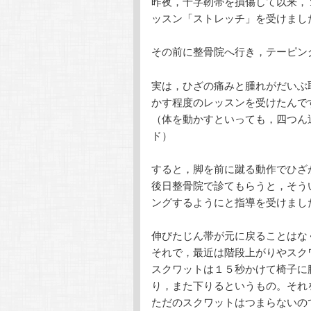
昨夜，十字靭帯を損傷して以来，
テ
ン
ッスン「ストレッチ」を受けまし
ン
ツ
その前に整骨院へ行き，テーピン
ツ
へ
実は，ひざの痛みと腫れがだいぶ
かす程度のレッスンを受けたんで
へ
移
（体を動かすといっても，四つん
ド）
移
動
すると，脚を前に蹴る動作でひざ
動
後日整骨院で診てもらうと，そう
ングするようにと指導を受けました
伸びたじん帯が元に戻ることはな
それで，最近は階段上がりやスク
スクワットは１５秒かけて椅子に
り，また下りるというもの。それ
ただのスクワットはつまらないので