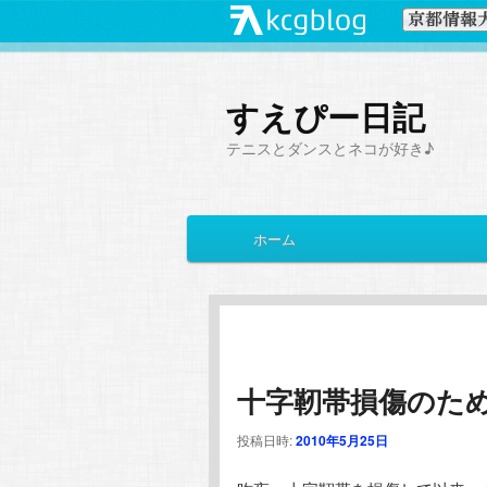
すえぴー日記
テニスとダンスとネコが好き♪
メ
ホーム
メ
サ
イ
ン
イ
ブ
メ
ニ
ン
コ
ュ
ー
十字靭帯損傷のた
コ
ン
投稿日時:
2010年5月25日
ン
テ