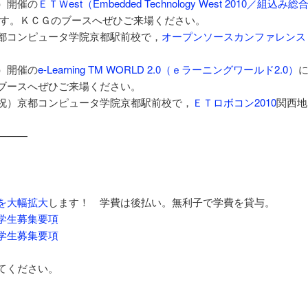
）開催の
ＥＴＷest（Embedded Technology West 2010／組込み総
す。ＫＣＧのブースへぜひご来場ください。
都コンピュータ学院京都駅前校で，
オープンソースカンファレンス
）開催の
e-Learning TM WORLD 2.0（ｅラーニングワールド2.0）
ブースへぜひご来場ください。
祝）京都コンピュータ学院京都駅前校で，
ＥＴロボコン2010
関西地
———
を大幅拡大
します！ 学費は後払い。無利子で学費を貸与。
学生募集要項
学生募集要項
てください。