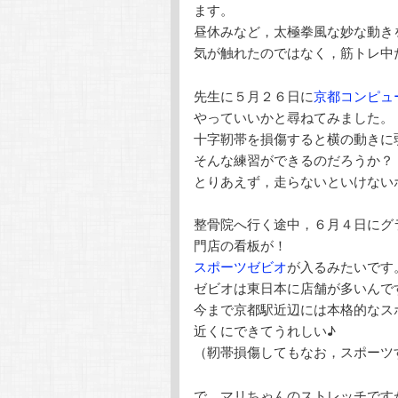
ます。
昼休みなど，太極拳風な妙な動き
気が触れたのではなく，筋トレ中
先生に５月２６日に
京都コンピュ
やっていいかと尋ねてみました。
十字靭帯を損傷すると横の動きに
そんな練習ができるのだろうか？
とりあえず，走らないといけない
整骨院へ行く途中，６月４日にグ
門店の看板が！
スポーツゼビオ
が入るみたいです
ゼビオは東日本に店舗が多いんで
今まで京都駅近辺には本格的なス
近くにできてうれしい♪
（靭帯損傷してもなお，スポーツ
で，マリちゃんのストレッチです