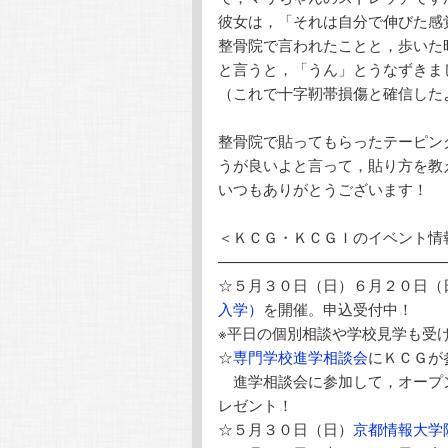
彼女は，「それは自分で伸びた感
整骨院で言われたことと，歩いた
と言うと，「うん」とうなずきま
（これで十字靭帯損傷と確信した
整骨院で貼ってもらったテーピン
うが良いよと言って，貼り方を教
いつもありがとうございます！
＜ＫＣＧ・ＫＣＧＩのイベント情
———————————————
☆５月３０日（日）６月２０日（
入学）
を開催。申込受付中！
※平日の個別相談や学校見学も受
☆
専門学校進学相談会
にＫＣＧが
進学相談会に参加して，オープン
レゼント！
☆５月３０日（日）
京都情報大学