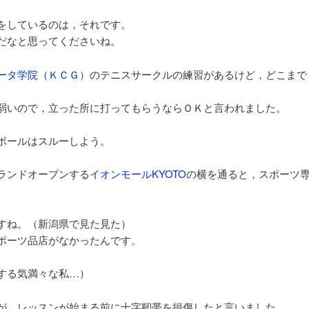
をしているのは，それです。
だなと思ってくださいね。
ータ学院（ＫＣＧ）
のテニスサークルの練習があるけど，どこまで
弱いので，立った所に打ってもらうならＯＫと言われました。
ボールはスルーしよう。
ランドオープンする
イオンモールKYOTO
の横を通ると，スポーツ
。
すね。（新潟県で見た見た）
ポーツ品店がなかったんです。
する気満々な私…）
が，レッスンが始まる前に十字靭帯を損傷したと言いました。