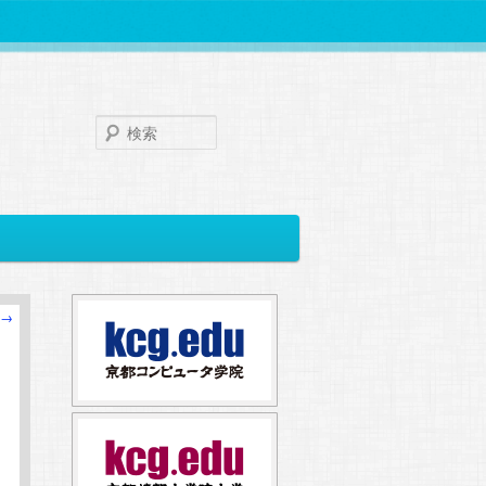
検
索
→