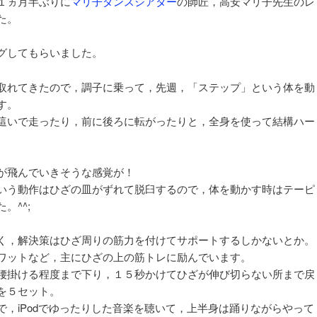
１ヵ月半ぶりに
マリ子ダンスシアター
の師匠，高安マリ子先生のレ
ョ
た。
ン
グしてもらいました。
取れてきたので，調子に乗って，先週，「ステップ」という体を動
す。
這いで走ったり，前に後ろに転がったりと，全身を使って結構ハー
が飛んでいきそうな感覚が！
いう動作はひざの皿がずれて脱臼するので，体を動かす時はテーピ
。^^;
く，解決策はひざ周りの筋力を付けてサポートするしかないとか。
ワットなど，主にひざの上の筋トレに励んでいます。
腰掛ける程度まで下り，１５秒かけてひざが伸び切らない所まで戻
を５セット。
，iPodでゆったりした音楽を聴いて，上半身は踊りながらやって