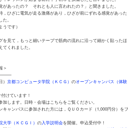
覚があったの？ それとも人に言われたの？」と聞きました。
時，ひざに電気が走る激痛があり，ひざが前にずれる感覚があった
した。
ようです）
グを見て，もっと細いテープで筋肉の流れに沿って細かく貼ったほ
えてくれました。
報＞
———
日）
京都コンピュータ学院（ＫＣＧ）
の
オープンキャンパス（体験
け付けています！
参加します。日時・会場はこちらをご覧ください。
キャンパスに参加された方には，ＱＵＯカード（1,000円分）を
院大学（ＫＣＧＩ）
の
入学説明会
を開催。申込受付中！