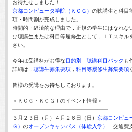
お待たせしました！
テ
ン
京都コンピュータ学院（ＫＣＧ）
の聴講生と科目
項・時間割が完成しました。
ン
ツ
時間的・経済的な理由で，正規の学生にはなれな
ツ
へ
ひ聴講生または科目等履修生として，ＩＴスキル
さい。
へ
移
今年は受講料がお得な
目的別 聴講科目パック
も
移
動
詳細は，
聴講生募集要項
，
科目等履修生募集要項
動
皆様の受講をお待ちしております。
＜ＫＣＧ・ＫＣＧＩのイベント情報＞
——————————————————
３月２３日（月）４月２６日（日）
京都コンピュ
Ｇ）
の
オープンキャンパス（体験入学）
交通費支