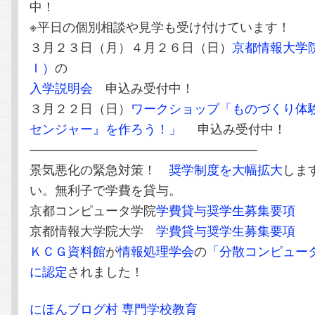
中！
※平日の個別相談や見学も受け付けています！
３月２３日（月）４月２６日（日）
京都情報大学
Ｉ）
の
入学説明会
申込み受付中！
３月２２日（日）
ワークショップ「ものづくり体
センジャー』を作ろう！」
申込み受付中！
——————————————————
景気悪化の緊急対策！
奨学制度を大幅拡大
しま
い。無利子で学費を貸与。
京都コンピュータ学院
学費貸与奨学生募集要項
京都情報大学院大学
学費貸与奨学生募集要項
ＫＣＧ資料館
が
情報処理学会
の
「分散コンピュー
に認定
されました！
にほんブログ村 専門学校教育