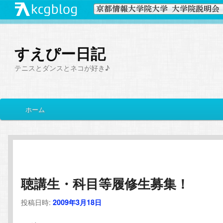
すえぴー日記
テニスとダンスとネコが好き♪
メ
ホーム
メ
サ
イ
ン
イ
ブ
メ
ニ
ン
コ
ュ
ー
聴講生・科目等履修生募集！
コ
ン
投稿日時:
2009年3月18日
ン
テ