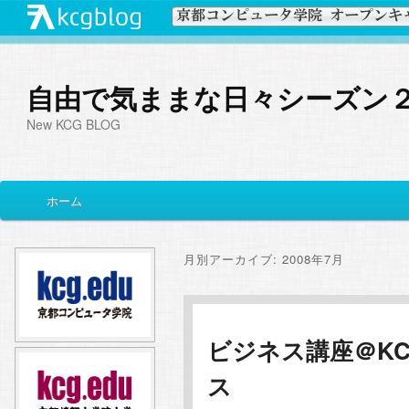
自由で気ままな日々シーズン
New KCG BLOG
メ
ホーム
メ
サ
イ
ン
イ
ブ
メ
月別アーカイブ:
2008年7月
ニ
ン
コ
ュ
ー
コ
ン
ビジネス講座＠K
ス
ン
テ