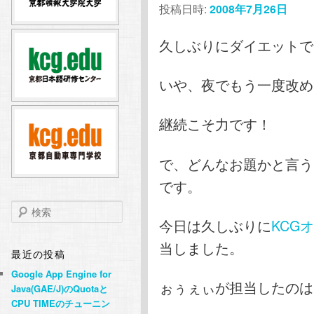
投稿日時:
2008年7月26日
テ
ン
久しぶりにダイエットで
ン
ツ
いや、夜でもう一度改め
ツ
へ
へ
移
継続こそ力です！
移
動
で、どんなお題かと言う
です。
動
検
索
今日は久しぶりに
KCG
当しました。
最近の投稿
Google App Engine for
ぉぅぇぃが担当したのは
Java(GAE/J)のQuotaと
CPU TIMEのチューニン