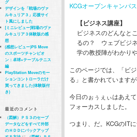
グ
KCGオープンキャンパ
デザインを「戦場のヴァ
ルキュリア３」応援サイ
ト風にしました
【ビジネス講座】
[ミニレビュー]戦場のヴァ
ビジネスのどんなと
ルキュリア３体験版の感
想
るの？ ウェブビジ
(感想レビュー)PS Move
学の教授陣がわかり
のスポーツチャンピオ
ン：卓球=テーブルテニス
編
このページでは、「ビジ
PlayStation Moveのモー
る」と書かれていますが
ションコントローラだけ
買ってきました(体験版付
き)
今日のぉぅぇぃはあえて
フォーカスしました。
最近のコメント
（図解）ＰＳ３のセーブ
つまり、だ。KCGのIT
データなどをすべて外部
のＨＤＤにバックアップ
する方法
に
（図解）ＰＳ