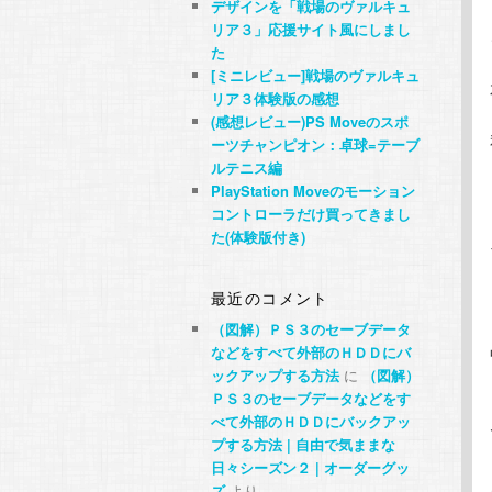
デザインを「戦場のヴァルキュ
リア３」応援サイト風にしまし
た
[ミニレビュー]戦場のヴァルキュ
リア３体験版の感想
(感想レビュー)PS Moveのスポ
ーツチャンピオン：卓球=テーブ
ルテニス編
PlayStation Moveのモーション
コントローラだけ買ってきまし
た(体験版付き)
最近のコメント
（図解）ＰＳ３のセーブデータ
などをすべて外部のＨＤＤにバ
ックアップする方法
に
（図解）
ＰＳ３のセーブデータなどをす
べて外部のＨＤＤにバックアッ
プする方法 | 自由で気ままな
日々シーズン２ | オーダーグッ
ズ
より