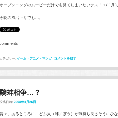
オープンニングのムービーだけでも見てしまいたいデス！ヽ(｀Д´)
今晩の風呂上りでも…。
comments
カテゴリー:
ゲーム・アニメ・マンガ
|
コメントを残す
鷸蚌相争…？
投稿日時:
2008年4月26日
昔々、あるところに、どぶ貝（蚌／ぼう）が気持ち良さそうにひな