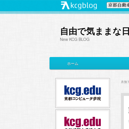
自由で気ままな
New KCG BLOG
メ
ホーム
メ
サ
イ
ン
イ
ブ
メ
月別
ニ
ン
コ
ュ
ー
コ
ン
ン
テ