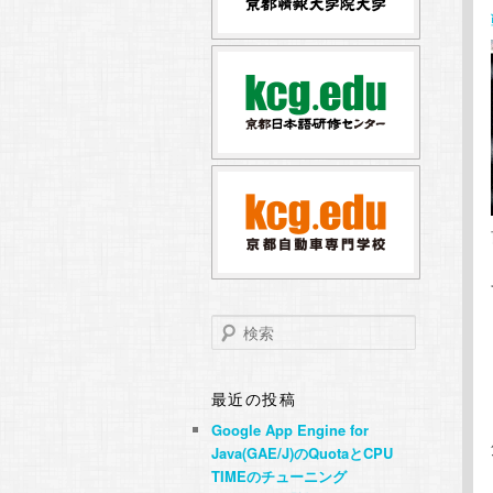
テ
ン
ン
ツ
ツ
へ
へ
移
移
動
動
検
索
最近の投稿
Google App Engine for
Java(GAE/J)のQuotaとCPU
TIMEのチューニング