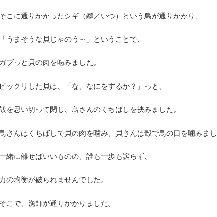
そこに通りかかったシギ（鷸／いつ）という鳥が通りかかり、
「うまそうな貝じゃのう～」ということで、
ガブっと貝の肉を噛みました。
ビックリした貝は、「な、なにをするか？」っと、
殻を思い切って閉じ、鳥さんのくちばしを挟みました。
鳥さんはくちばしで貝の肉を噛み、貝さんは殻で鳥の口を噛みまし
一緒に離せばいいものの、誰も一歩も譲らず、
力の均衡が破られませんでした。
そこで、漁師が通りかかりました。