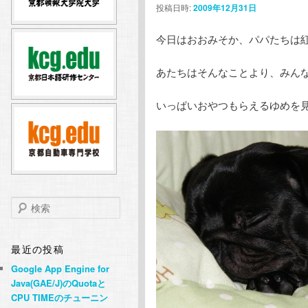
投稿日時:
2009年12月31日
テ
ン
今日はおおみそか、パパたちは
ン
ツ
あたちはそんなことより、みん
ツ
へ
いっぱいおやつもらえるゆめを
へ
移
移
動
動
検
索
最近の投稿
Google App Engine for
Java(GAE/J)のQuotaと
CPU TIMEのチューニン