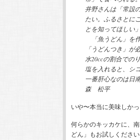
井野さんは「常設
たい。ふるさとに
とを知ってほしい
「魚うどん」を作
「うどんつき」が必
水20ccの割合で
塩を入れると、シ
一番肝心なのは日
森 松平
いや〜本当に美味しかっ
何らかのキッカケに、南
どん」もお試しください