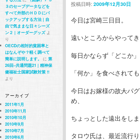
投稿日時:
2009年12月30日
３のセーブデータなどを
すべて外部のＨＤＤにバ
今日は宮崎三日目。
ックアップする方法 | 自
由で気ままな日々シーズ
ン２ | オーダーグッズ
よ
遠いところからやってき
り
OECDの相対的貧困率と
はなんぞや？軽く調べて
毎日かならず「どこか」
簡単に説明します。
に
第
26回–共通問題21 | 精神保
「何か」を食べされても
健福祉士国家試験対策 !!
より
今日はお嫁様の故
人
パグ
アーカイブ
め、
2011年1月
2010年11月
ちょっとした遠出をしま
2010年10月
2010年9月
2010年7月
タロウ氏は、最近流行り
2010年6月