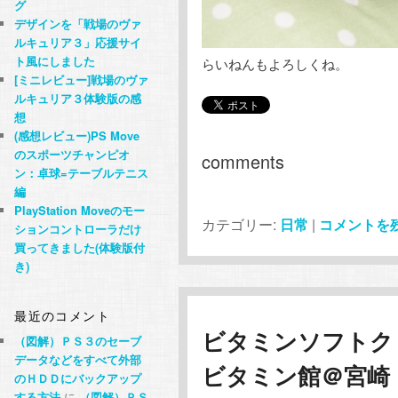
グ
デザインを「戦場のヴァ
ルキュリア３」応援サイ
ト風にしました
らいねんもよろしくね。
[ミニレビュー]戦場のヴァ
ルキュリア３体験版の感
想
(感想レビュー)PS Move
のスポーツチャンピオ
comments
ン：卓球=テーブルテニス
編
PlayStation Moveのモー
カテゴリー:
日常
|
コメントを
ションコントローラだけ
買ってきました(体験版付
き)
最近のコメント
ビタミンソフトク
（図解）ＰＳ３のセーブ
データなどをすべて外部
ビタミン館＠宮崎
のＨＤＤにバックアップ
する方法
に
（図解）ＰＳ