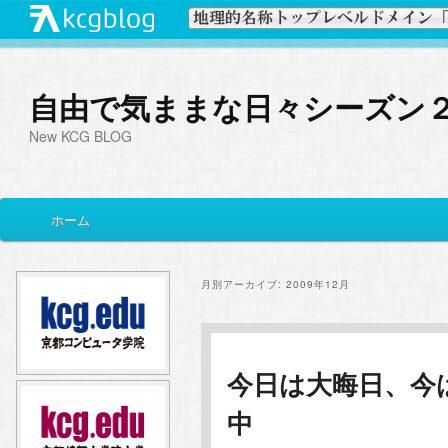
自由で気ままな日々シーズン
New KCG BLOG
メ
ホーム
メ
サ
イ
ン
イ
ブ
メ
月別アーカイブ:
2009年12月
ニ
ン
コ
ュ
ー
コ
ン
今日は大晦日、今
中
ン
テ