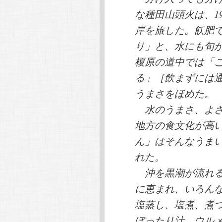
な種田山頭火は、19
岸を旅した。飫肥
り」と、水にも旬
榎原の道中では「
る」［飲まずには
うまさをほめた。
水のうまさ、よさ
地方の食文化が高
ん」はそんなうま
れた。
沖を黒潮が流れる
に恵まれ、いろん
塩蒸し、塩煮、煮
ぼったり汁、ウル