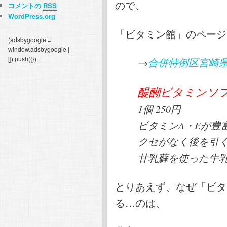
ので、
コメントの
RSS
WordPress.org
「ビタミン館」のページ
(adsbygoogle =
window.adsbygoogle ||
[]).push({});
→
合併特例区宮崎
醍醐ビタミンソ
1個 250円
ビタミンA・Eが豊
クセがなく後を引
甘乳蘇を使った牛
とりあえず、なぜ「ビタ
る…のは、