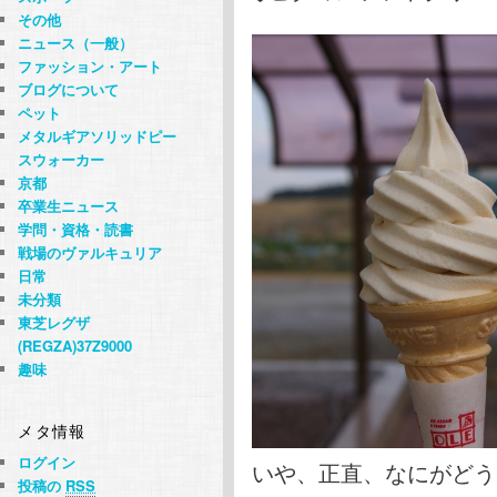
その他
ニュース（一般）
ファッション・アート
ブログについて
ペット
メタルギアソリッドピー
スウォーカー
京都
卒業生ニュース
学問・資格・読書
戦場のヴァルキュリア
日常
未分類
東芝レグザ
(REGZA)37Z9000
趣味
メタ情報
ログイン
いや、正直、なにがどう
投稿の
RSS