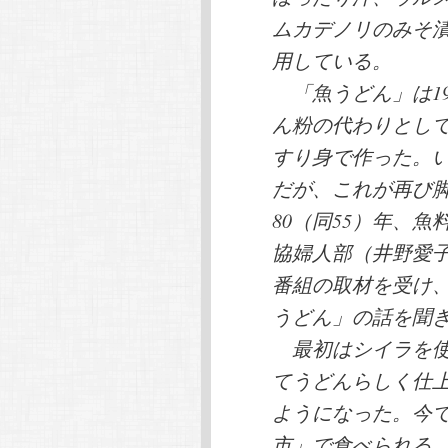
ムカデノリのみそ
用している。
「魚うどん」は19
ん粉の代わりとし
すり身で作った。
だが、これが再び
80（同55）年、
協婦人部（井野愛
番組の取材を受け
うどん」の話を聞
最初はシイラを使
てうどんらしく仕
ようになった。今
市」で食べられる