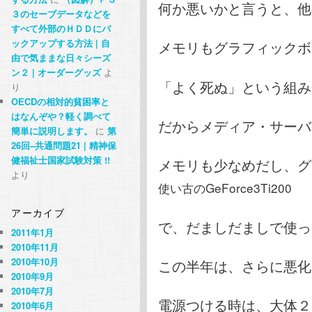
何か悪いかと言うと、他
３のセーブデータなどを
すべて外部のＨＤＤにバ
ックアップする方法 | 自
メモリもグラフィックボ
由で気ままな日々シーズ
ン２ | オーダーグッズ
よ
「よく死ぬ」という組み
り
OECDの相対的貧困率と
はなんぞや？軽く調べて
だからメディア・サーバ
簡単に説明します。
に
第
26回–共通問題21 | 精神保
健福祉士国家試験対策 !!
メモリも少なめだし、グ
より
使い古のGeForce3Ti200
アーカイブ
で、だましだましで使っ
2011年1月
2010年11月
2010年10月
この半年は、さらに悪化し
2010年9月
2010年7月
電源つける時は、大体２
2010年6月