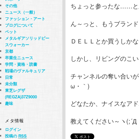
ちょっと参ったな……と思
その他
ニュース（一般）
ファッション・アート
ん～っと、もうブランド
ブログについて
ペット
メタルギアソリッドピー
ＤＥＬＬとか買うしかない
スウォーカー
京都
しかし、リビングのこい
卒業生ニュース
学問・資格・読書
戦場のヴァルキュリア
チャンネルの奪い合いが
日常
未分類
ω・｀)
東芝レグザ
(REGZA)37Z9000
どなたか、ナイスなアド
趣味
教えてください～ヽ(;´Д
メタ情報
ログイン
投稿の
RSS