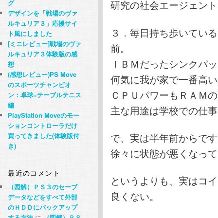
研究の社会エージェント
グ
デザインを「戦場のヴァ
ルキュリア３」応援サイ
３．毎日持ち歩いている
ト風にしました
[ミニレビュー]戦場のヴァ
前。
ルキュリア３体験版の感
ＩＢＭだったシンクパッ
想
(感想レビュー)PS Move
何気に我が家で一番高い
のスポーツチャンピオ
ＣＰＵパワーもＲＡＭの
ン：卓球=テーブルテニス
編
主な用途は学校での仕事
PlayStation Moveのモー
ションコントローラだけ
で、実は半年前からです
買ってきました(体験版付
き)
徐々に状態が悪くなっていま
最近のコメント
というよりも、実はコイ
（図解）ＰＳ３のセーブ
良くない。
データなどをすべて外部
のＨＤＤにバックアップ
する方法
に
（図解）ＰＳ