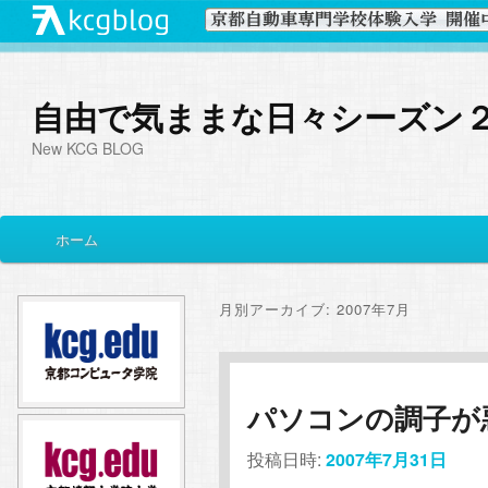
自由で気ままな日々シーズン
New KCG BLOG
メ
ホーム
メ
サ
イ
ン
イ
ブ
メ
月別アーカイブ:
2007年7月
ニ
ン
コ
ュ
ー
コ
ン
パソコンの調子が悪
ン
テ
投稿日時:
2007年7月31日