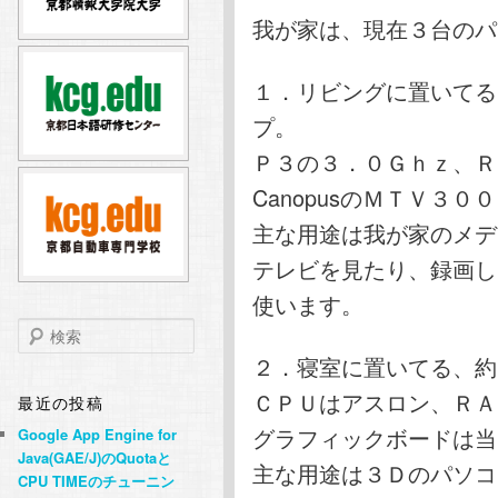
テ
ン
我が家は、現在３台のパ
ン
ツ
１．リビングに置いてる
プ。
ツ
へ
Ｐ３の３．０Ｇｈｚ、Ｒ
へ
移
CanopusのＭＴＶ３０
主な用途は我が家のメデ
移
動
テレビを見たり、録画し
動
使います。
検
索
２．寝室に置いてる、約
ＣＰＵはアスロン、ＲＡ
最近の投稿
グラフィックボードは当
Google App Engine for
Java(GAE/J)のQuotaと
主な用途は３Ｄのパソコ
CPU TIMEのチューニン