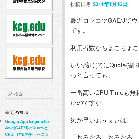
投稿日時:
2011年1月16日
テ
ン
最近コツコツGAE/J
ン
ツ
です。
ツ
へ
利用者数がちょこちょこ
へ
移
いい感じ(?)にQuota
移
動
っと言っても、
動
一番高いCPU Time
検
索
いのですが、
最近の投稿
気が早いぉぅぇぃは、
Google App Engine for
Java(GAE/J)のQuotaと
CPU TIMEのチューニン
「おろおろ、おろおろ、