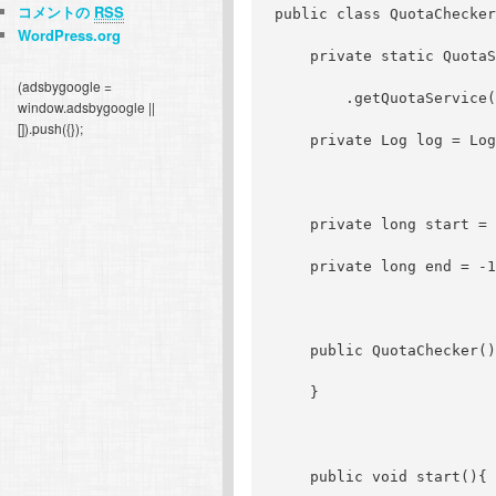
コメントの
RSS
public class QuotaChecker
WordPress.org
    private static QuotaS
(adsbygoogle =
        .getQuotaService(
window.adsbygoogle ||
[]).push({});
    private Log log = Log
    private long start = 
    private long end = -1
    public QuotaChecker()
    }
    public void start(){