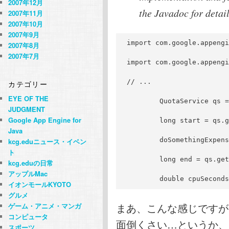
2007年12月
the Javadoc for detail
2007年11月
2007年10月
2007年9月
import com.google.appengi
2007年8月
2007年7月
import com.google.appengi
// ...
カテゴリー
EYE OF THE
        QuotaService qs =
JUDGMENT
Google App Engine for
        long start = qs.g
Java
        doSomethingExpens
kcg.eduニュース・イベン
ト
        long end = qs.get
kcg.eduの日常
アップルMac
        double cpuSeconds
イオンモールKYOTO
グルメ
まあ、こんな感じですが
ゲーム・アニメ・マンガ
コンピュータ
面倒くさい…というか、
スポーツ