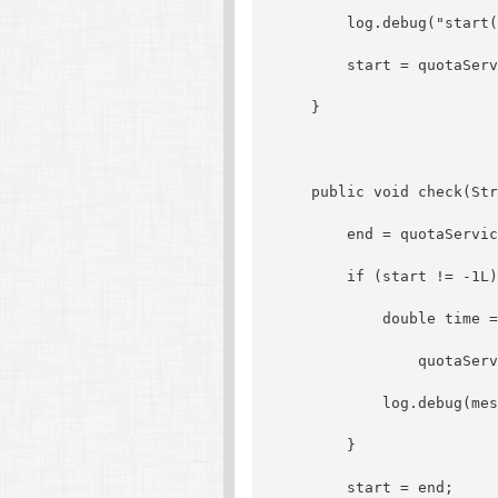
        log.debug("start(
        start = quotaServ
    }
    public void check(Str
        end = quotaServic
        if (start != -1L)
            double time =
                quotaServ
            log.debug(mes
        }
        start = end;