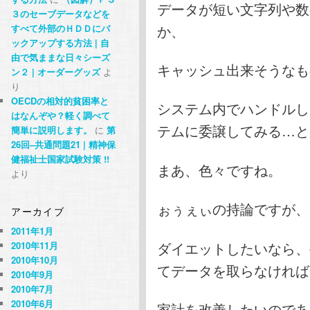
データが短い文字列や数
３のセーブデータなどを
か、
すべて外部のＨＤＤにバ
ックアップする方法 | 自
由で気ままな日々シーズ
キャッシュ出来そうなも
ン２ | オーダーグッズ
よ
り
OECDの相対的貧困率と
システム内でハンドルし
はなんぞや？軽く調べて
テムに委譲してみる…と
簡単に説明します。
に
第
26回–共通問題21 | 精神保
健福祉士国家試験対策 !!
まあ、色々ですね。
より
ぉぅぇぃの持論ですが、
アーカイブ
2011年1月
ダイエットしたいなら、
2010年11月
2010年10月
てデータを取らなければ
2010年9月
2010年7月
2010年6月
家計を改善したいのであ