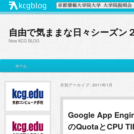
自由で気ままな日々シーズン
New KCG BLOG
メ
ホーム
メ
サ
イ
ン
イ
ブ
メ
月別アーカイブ:
2011年1月
ニ
ン
コ
ュ
ー
コ
ン
Google App Engin
のQuotaとCPU 
ン
テ