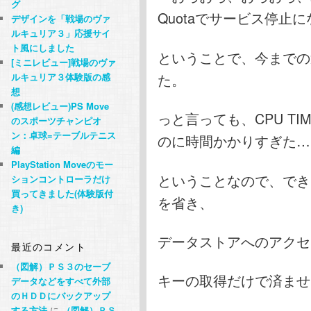
グ
Quotaでサービス停止
デザインを「戦場のヴァ
ルキュリア３」応援サイ
ト風にしました
ということで、今までの
[ミニレビュー]戦場のヴァ
た。
ルキュリア３体験版の感
想
(感想レビュー)PS Move
っと言っても、CPU T
のスポーツチャンピオ
ン：卓球=テーブルテニス
のに時間かかりすぎた…
編
PlayStation Moveのモー
ということなので、でき
ションコントローラだけ
買ってきました(体験版付
を省き、
き)
データストアへのアクセ
最近のコメント
（図解）ＰＳ３のセーブ
キーの取得だけで済ませ
データなどをすべて外部
のＨＤＤにバックアップ
する方法
に
（図解）ＰＳ