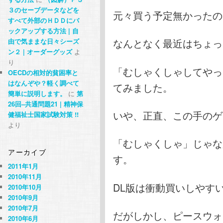
３のセーブデータなどを
元々買う予定無かったの
すべて外部のＨＤＤにバ
ックアップする方法 | 自
なんとなく最近はちょっ
由で気ままな日々シーズ
ン２ | オーダーグッズ
よ
り
「むしゃくしゃしてやっ
OECDの相対的貧困率と
はなんぞや？軽く調べて
てみました。
簡単に説明します。
に
第
26回–共通問題21 | 精神保
いや、正直、この手のゲ
健福祉士国家試験対策 !!
より
「むしゃくしゃ」じゃな
アーカイブ
す。
2011年1月
2010年11月
DL版は衝動買いしやす
2010年10月
2010年9月
2010年7月
だがしかし、ピースウォ
2010年6月