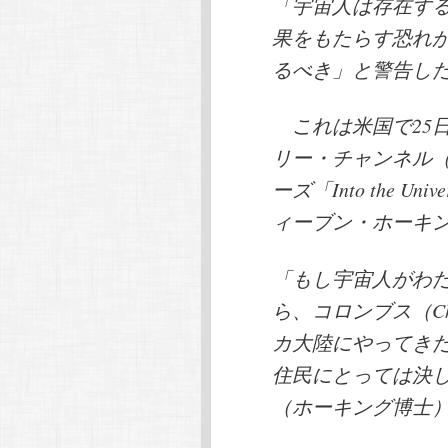
「宇宙人は存在す
果をもたらす恐れ
るべき」と警告し
これは米国で25
リー・チャンネル（Dis
ーズ「Into the Unive
ィーブン・ホーキン
「もし宇宙人がわ
ら、コロンブス（Chris
カ大陸にやってき
住民にとっては決
（ホーキング博士