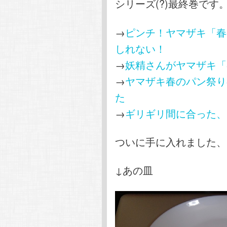
シリーズ(?)最終巻です
→
ピンチ！ヤマザキ「春
しれない！
→
妖精さんがヤマザキ「
→
ヤマザキ春のパン祭り
た
→
ギリギリ間に合った、
ついに手に入れました、
↓あの皿