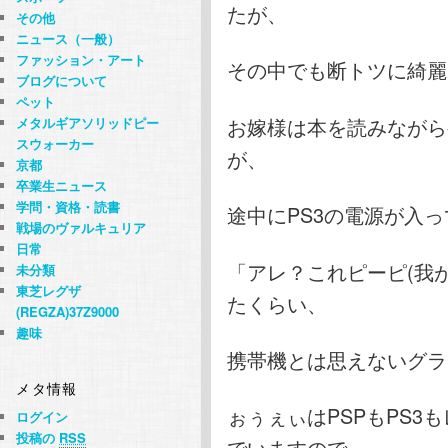
たが、
その他
ニュース（一般）
ファッション・アート
その中でも断トツに綺麗
ブログについて
ペット
お嫁様は本を読みながら
メタルギアソリッドピー
スウォーカー
が、
京都
卒業生ニュース
学問・資格・読書
途中にPS3の電源が入
戦場のヴァルキュリア
日常
「アレ？これピーピ(我が
未分類
東芝レグザ
たくらい、
(REGZA)37Z9000
趣味
携帯機とは思えないグラ
メタ情報
ぉぅぇぃはPSPもPS3
ログイン
投稿の
RSS
でいますので、