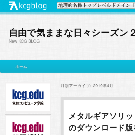
自由で気ままな日々シーズン
New KCG BLOG
メ
ホーム
メ
サ
イ
ン
イ
ブ
メ
月別アーカイブ:
2010年4月
ニ
ン
コ
ュ
ー
コ
ン
メタルギアソリッ
のダウンロード版
ン
テ