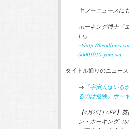
ヤフーニュースに
ホーキング博士「
い」
→
http://headlines.y
00001010-yom-sci
タイトル通りのニュース
→
「宇宙人はいる
るのは危険」ホー
【4月26日 AFP
ン・ホーキング（Step