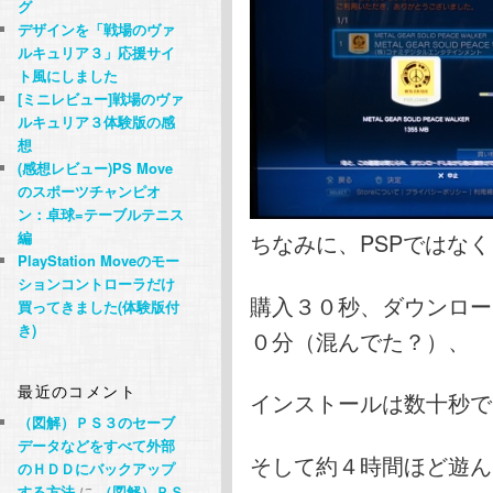
グ
デザインを「戦場のヴァ
ルキュリア３」応援サイ
ト風にしました
[ミニレビュー]戦場のヴァ
ルキュリア３体験版の感
想
(感想レビュー)PS Move
のスポーツチャンピオ
ン：卓球=テーブルテニス
編
ちなみに、PSPではな
PlayStation Moveのモー
ションコントローラだけ
購入３０秒、ダウンロー
買ってきました(体験版付
き)
０分（混んでた？）、
最近のコメント
インストールは数十秒で
（図解）ＰＳ３のセーブ
データなどをすべて外部
そして約４時間ほど遊ん
のＨＤＤにバックアップ
する方法
に
（図解）ＰＳ