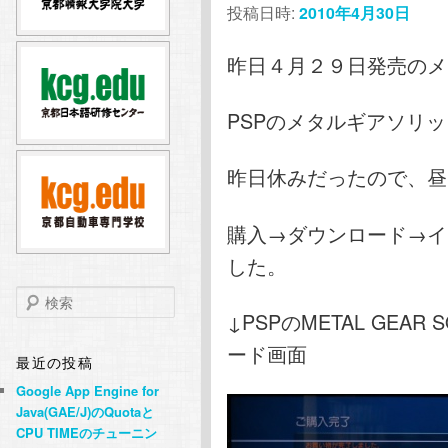
投稿日時:
2010年4月30日
テ
ン
昨日４月２９日発売のメ
ン
ツ
PSPのメタルギアソリ
ツ
へ
へ
移
昨日休みだったので、昼ごろPl
移
動
購入→ダウンロード→イ
した。
動
検
索
↓PSPのMETAL GEAR 
ード画面
最近の投稿
Google App Engine for
Java(GAE/J)のQuotaと
CPU TIMEのチューニン