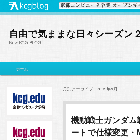
自由で気ままな日々シーズン
New KCG BLOG
メ
ホーム
メ
サ
イ
ン
イ
ブ
メ
月別アーカイブ:
2009年9月
ニ
ン
コ
ュ
ー
コ
ン
機動戦士ガンダム
ートで仕様変更・
ン
テ