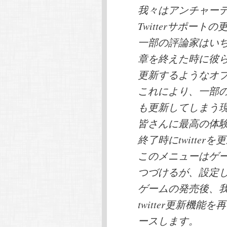
我々はアンチャーテ
Twitterサポー
一部の評論家はい
章を終えた時に彼らの
更新するようなオ
これにより、一部のtwi
も更新してしまう
皆さんに最高の体
終了時にtwitte
このメニューはゲ
つづけるが、設定
ゲームの発売後、
twitter更新機
ースします。