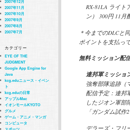
2007年12月
RX-81LA ラ
2007年11月
2007年10月
ン） 300円 11
2007年9月
2007年8月
＊今までのDLCと
2007年7月
ポイントを支払っ
カテゴリー
EYE OF THE
無料ミッション配
JUDGMENT
Google App Engine for
連邦軍ミッショ
Java
kcg.eduニュース・イベン
強奪部隊追跡（マ
ト
配信予定：連邦
kcg.eduの日常
アップルMac
したジオン軍部
イオンモールKYOTO
「ガンダム試作
グルメ
ゲーム・アニメ・マンガ
コンピュータ
デラーズ・フリ
スポーツ