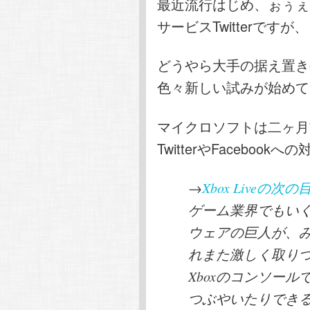
最近流行はじめ、ぉぅぇ
サービスTwitterですが、
どうやら大手の据え置き
色々新しい試みが始めて
マイクロソフトは二ヶ月
TwitterやFaceboo
→
Xbox Liveの次の目
ゲーム業界でもい
ウェアの巨人が、みん
れまた激しく取り
Xboxのコンソー
つぶやいたりでき