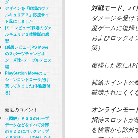
グ
対戦モード、バ
デザインを「戦場のヴァ
ルキュリア３」応援サイ
ダメージを受け
ト風にしました
度ゲームに復帰
[ミニレビュー]戦場のヴァ
ルキュリア３体験版の感
およびロックオ
想
策）
(感想レビュー)PS Move
のスポーツチャンピオ
ン：卓球=テーブルテニス
復帰した際にAP
編
PlayStation Moveのモー
ションコントローラだけ
補給ポイントの
買ってきました(体験版付
破壊されにくく
き)
オンラインモー
最近のコメント
（図解）ＰＳ３のセーブ
招待スロットが
データなどをすべて外部
を検索から除外
のＨＤＤにバックアップ
する方法
に
（図解）ＰＳ