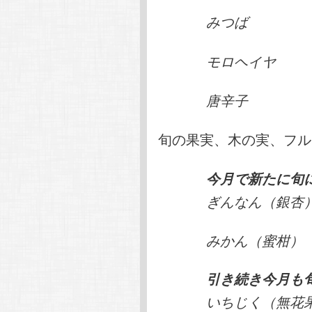
みつば
モロヘイヤ
唐辛子
旬の果実、木の実、フル
今月で新たに旬
ぎんなん（銀杏
みかん（蜜柑）
引き続き今月も
いちじく（無花