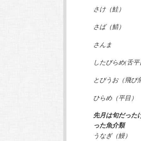
さけ（鮭）
さば（鯖）
さんま
したびらめ(舌平
とびうお（飛び
ひらめ（平目）
先月は旬だった
った魚介類
うなぎ（鰻）