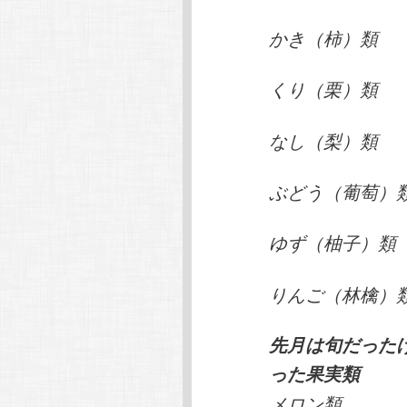
かき（柿）類
くり（栗）類
なし（梨）類
ぶどう（葡萄）
ゆず（柚子）類
りんご（林檎）
先月は旬だった
った果実類
メロン類