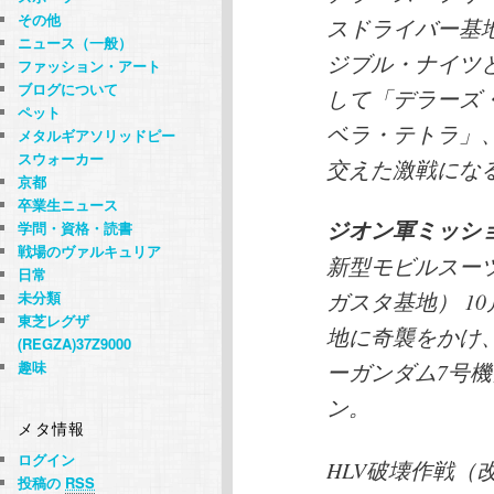
その他
スドライバー基地
ニュース（一般）
ジブル・ナイツ
ファッション・アート
ブログについて
して「デラーズ
ペット
ベラ・テトラ」
メタルギアソリッドピー
スウォーカー
交えた激戦にな
京都
卒業生ニュース
ジオン軍ミッシ
学問・資格・読書
戦場のヴァルキュリア
新型モビルスー
日常
ガスタ基地） 1
未分類
東芝レグザ
地に奇襲をかけ
(REGZA)37Z9000
趣味
ーガンダム7号
ン。
メタ情報
ログイン
HLV破壊作戦（
投稿の
RSS