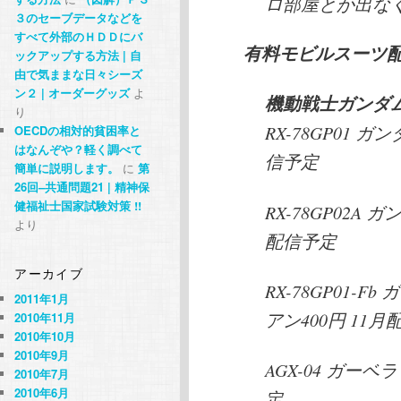
ロ部屋とか出な
３のセーブデータなどを
すべて外部のＨＤＤにバ
有料モビルスーツ
ックアップする方法 | 自
由で気ままな日々シーズ
ン２ | オーダーグッズ
よ
機動戦士ガンダム00
り
RX-78GP01 ガ
OECDの相対的貧困率と
はなんぞや？軽く調べて
信予定
簡単に説明します。
に
第
26回–共通問題21 | 精神保
健福祉士国家試験対策 !!
RX-78GP02A 
より
配信予定
アーカイブ
RX-78GP01-
2011年1月
アン400円 11
2010年11月
2010年10月
2010年9月
AGX-04 ガーベ
2010年7月
2010年6月
定