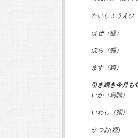
たいしょうえび
はぜ（櫨）
ぼら（鯔）
ます（鱒）
引き続き今月も
いか（烏賊）
いわし（鰯）
かつお(鰹)