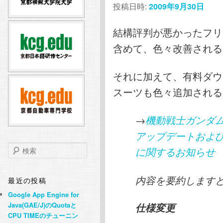
投稿日時:
2009年9月30日
テ
ン
結構評判が悪かったフリ
ン
ツ
含めて、色々改善される
ツ
へ
それに加えて、有料ダウ
へ
移
スーツも色々追加される
移
動
→
機動戦士ガンダ
動
アップデートおよ
検
に関するお知らせ
索
内容を要約します
最近の投稿
Google App Engine for
Java(GAE/J)のQuotaと
仕様変更
CPU TIMEのチューニン