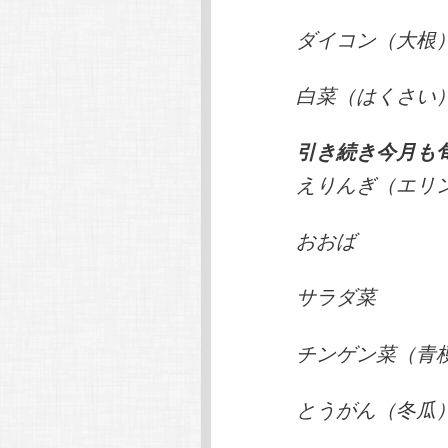
ダイコン（大根
白菜（はくさい
引き続き今月も
えりんぎ（エリ
おおば
サラダ菜
チンゲン菜（青
とうがん（冬瓜