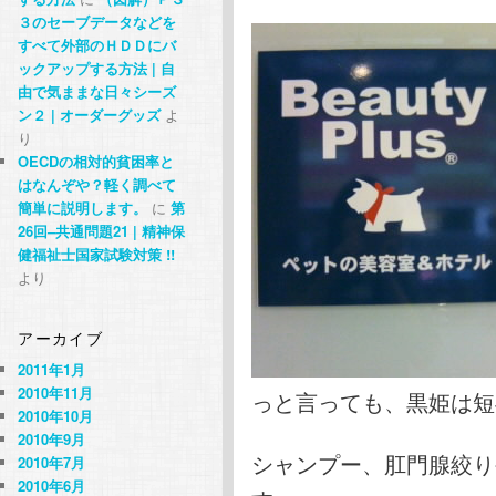
３のセーブデータなどを
すべて外部のＨＤＤにバ
ックアップする方法 | 自
由で気ままな日々シーズ
ン２ | オーダーグッズ
よ
り
OECDの相対的貧困率と
はなんぞや？軽く調べて
簡単に説明します。
に
第
26回–共通問題21 | 精神保
健福祉士国家試験対策 !!
より
アーカイブ
2011年1月
2010年11月
っと言っても、黒姫は短
2010年10月
2010年9月
シャンプー、肛門腺絞り
2010年7月
2010年6月