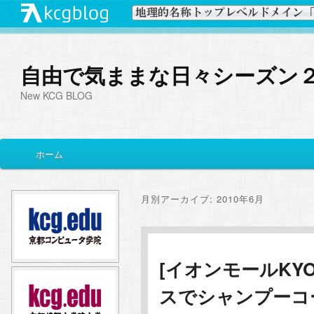
自由で気ままな日々シーズン
New KCG BLOG
メ
ホーム
メ
サ
イ
ン
イ
ブ
メ
月別アーカイブ:
2010年6月
ニ
ン
コ
ュ
ー
コ
ン
[イオンモールKY
スでシャンプーコ
ン
テ