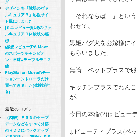
グ
デザインを「戦場のヴァ
「それならば！」という
ルキュリア３」応援サイ
ト風にしました
わせて、
[ミニレビュー]戦場のヴァ
ルキュリア３体験版の感
想
黒姫パグ犬をお嫁様にイ
(感想レビュー)PS Move
もらいました。
のスポーツチャンピオ
ン：卓球=テーブルテニス
編
無論、ペットプラスで服
PlayStation Moveのモー
ションコントローラだけ
キッチンプラスでわんこ
買ってきました(体験版付
き)
が、
最近のコメント
今日の本命(?)はビュ
（図解）ＰＳ３のセーブ
データなどをすべて外部
↓ビューティプラス(ペ
のＨＤＤにバックアップ
する方法
に
（図解）ＰＳ