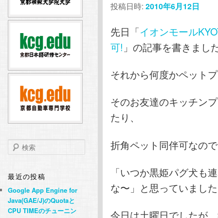
投稿日時:
2010年6月12日
テ
ン
先日「
イオンモールKY
ン
ツ
可!
」の記事を書きまし
ツ
へ
それから何度かペットプ
へ
移
そのお友達のキッチンプ
移
動
たり、
動
折角ペット同伴可なので
検
索
「いつか黒姫パグ犬も連
最近の投稿
な〜」と思っていました
Google App Engine for
Java(GAE/J)のQuotaと
CPU TIMEのチューニン
今日は土曜日でしたが、