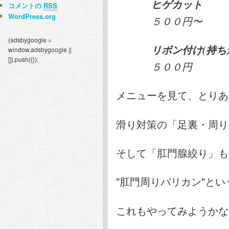
ヒゲカット
コメントの
RSS
WordPress.org
５００円〜
(adsbygoogle =
リボン付け(持ち
window.adsbygoogle ||
[]).push({});
５００円
メニューを見て、とりあ
滑り対策の「足裏・周り
そして「肛門腺絞り」も
"肛門周りバリカン"と
これもやってみようかな