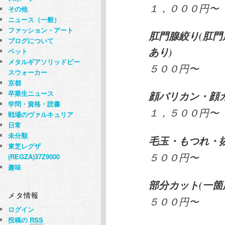
１，０００円〜
その他
ニュース（一般）
ファッション・アート
肛門腺絞り(肛
ブログについて
あり)
ペット
メタルギアソリッドピー
５００円〜
スウォーカー
京都
卒業生ニュース
顔バリカン・顔
学問・資格・読書
１，５００円〜
戦場のヴァルキュリア
日常
未分類
毛玉・もつれ・
東芝レグザ
５００円〜
(REGZA)37Z9000
趣味
部分カット(一箇
メタ情報
５００円〜
ログイン
投稿の
RSS