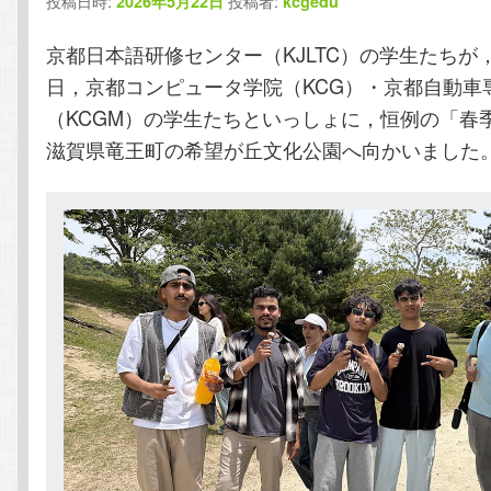
投稿日時:
投稿者:
2026年5月22日
kcgedu
テ
ン
京都日本語研修センター（KJLTC）の学生たちが，2
ン
ツ
日，京都コンピュータ学院（KCG）・京都自動車
（KCGM）の学生たちといっしょに，恒例の「春
ツ
へ
滋賀県竜王町の希望が丘文化公園へ向かいました
へ
移
移
動
動