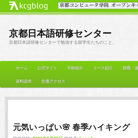
京都日本語研修センター
京都日本語研修センターで勉強する留学生たちのこと。
メ
ホーム
公式サイト
学校紹介
コース紹介
就職・
メ
サ
イ
ン
資料請求
交通アクセス
イ
ブ
メ
ニ
ン
コ
ュ
ー
コ
ン
元気いっぱい🌸 春季ハイキング
ン
テ