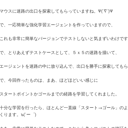
マウスに迷路の出口を探索してもらっていますね。Ψ(`∇´)Ψ
で、一応簡単な強化学習エージェントを作っていますので、
これも非常に簡単なバージョンでテストしないと気まずいわけです
で、とりあえずテストケースとして、５ｘ５の迷路を描いて、
エージェントを迷路の中に放り込んで、出口を勝手に探索してもら
で、今回作ったものは、まあ、ほどほどいい感じに
スタートポイントかゴールまでの経路を学習してくれました。
十分な学習を行ったら、ほとんど一直線「スタート→ゴール」のよ
くります。ъ(`ー゜)