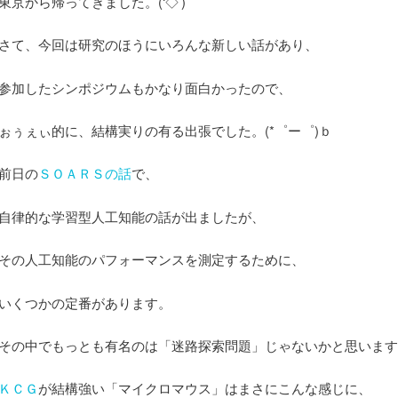
東京から帰ってきました。(‘◇’)ゞ
さて、今回は研究のほうにいろんな新しい話があり、
参加したシンポジウムもかなり面白かったので、
ぉぅぇぃ的に、結構実りの有る出張でした。(*゜ー゜)ｂ
前日の
ＳＯＡＲＳの話
で、
自律的な学習型人工知能の話が出ましたが、
その人工知能のパフォーマンスを測定するために、
いくつかの定番があります。
その中でもっとも有名のは「迷路探索問題」じゃないかと思います
ＫＣＧ
が結構強い「マイクロマウス」はまさにこんな感じに、