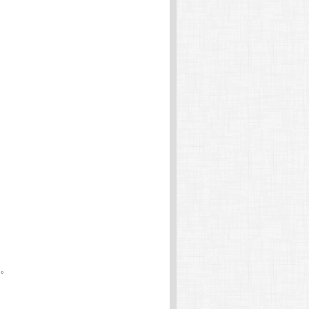
ョ
ン
。