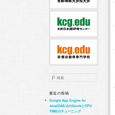
テ
ン
ン
ツ
ツ
へ
へ
移
移
動
動
検
索
最近の投稿
Google App Engine for
Java(GAE/J)のQuotaとCPU
TIMEのチューニング