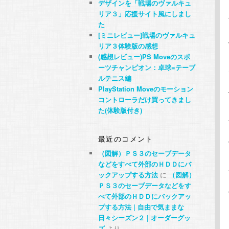
デザインを「戦場のヴァルキュ
リア３」応援サイト風にしまし
た
[ミニレビュー]戦場のヴァルキュ
リア３体験版の感想
(感想レビュー)PS Moveのスポ
ーツチャンピオン：卓球=テーブ
ルテニス編
PlayStation Moveのモーション
コントローラだけ買ってきまし
た(体験版付き)
最近のコメント
（図解）ＰＳ３のセーブデータ
などをすべて外部のＨＤＤにバ
ックアップする方法
に
（図解）
ＰＳ３のセーブデータなどをす
べて外部のＨＤＤにバックアッ
プする方法 | 自由で気ままな
日々シーズン２ | オーダーグッ
ズ
より