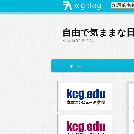
自由で気ままな
New KCG BLOG
メ
ホーム
メ
サ
イ
ン
イ
ブ
メ
ニ
ン
コ
ュ
ー
コ
ン
ン
テ