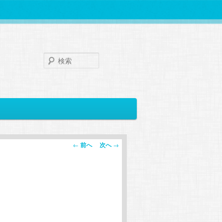
検
索
投
←
前へ
次へ
→
稿
ナ
ビ
ゲ
ー
シ