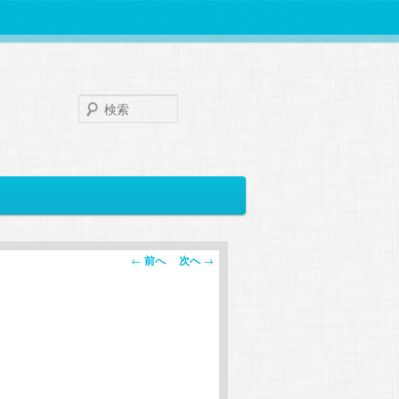
検
索
投
←
前へ
次へ
→
稿
ナ
ビ
ゲ
ー
シ