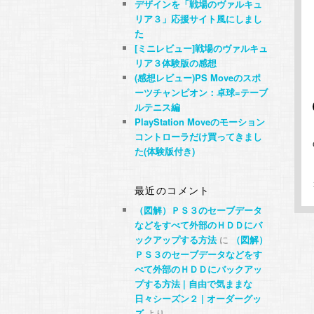
デザインを「戦場のヴァルキュ
リア３」応援サイト風にしまし
た
[ミニレビュー]戦場のヴァルキュ
リア３体験版の感想
(感想レビュー)PS Moveのスポ
ーツチャンピオン：卓球=テーブ
ルテニス編
PlayStation Moveのモーション
コントローラだけ買ってきまし
た(体験版付き)
最近のコメント
（図解）ＰＳ３のセーブデータ
などをすべて外部のＨＤＤにバ
ックアップする方法
に
（図解）
ＰＳ３のセーブデータなどをす
べて外部のＨＤＤにバックアッ
プする方法 | 自由で気ままな
日々シーズン２ | オーダーグッ
ズ
より