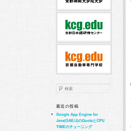
テ
ン
ン
ツ
ツ
へ
へ
移
移
動
動
検
索
最近の投稿
Google App Engine for
Java(GAE/J)のQuotaとCPU
TIMEのチューニング