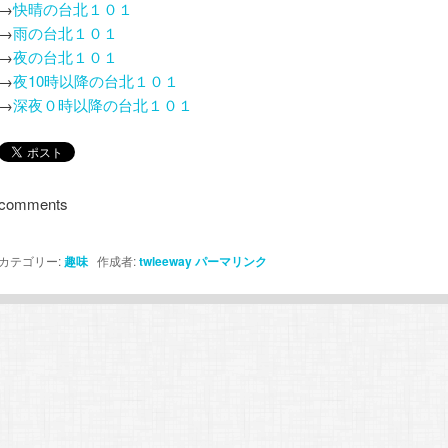
→
快晴の台北１０１
→
雨の台北１０１
→
夜の台北１０１
→
夜10時以降の台北１０１
→
深夜０時以降の台北１０１
comments
カテゴリー:
趣味
作成者:
twleeway
パーマリンク