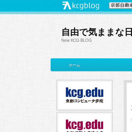
自由で気ままな
New KCG BLOG
メ
ホーム
メ
サ
イ
ン
イ
ブ
メ
ニ
ン
コ
ュ
ー
コ
ン
ン
テ